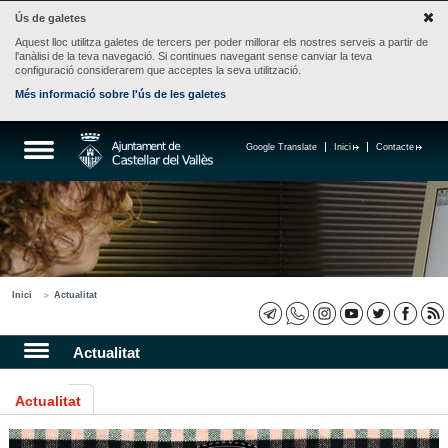
Ús de galetes
Aquest lloc utilitza galetes de tercers per poder millorar els nostres serveis a partir de
l'anàlisi de la teva navegació. Si continues navegant sense canviar la teva
configuració considerarem que acceptes la seva utilització.
Més informació sobre l'ús de les galetes
Google Translate
Inici
Contacte
Inici
Actualitat
Actualitat
Actualitat