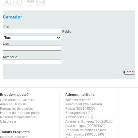
Cercador
Text
Públic
Lloc
Anterior a
Et podem ajudar?
Adreces i telèfons
Com arribar a Castellar
Telèfons d'interès
Adreces i telèfons
Ajuntament (937144040)
Farmàcies de guàrdia
Policia (937144830)
Horaris de transport públic
Emergències (112)
Reserva d'equipaments
Ambulàncies (061)
Cita prèvia
Avaries enllumenat (686216138)
Avaries aigua (900304070)
Recollida de mobles i altres
Tràmits Freqüents
voluminosos (900150140)
Instància genèrica