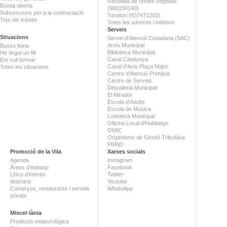
Recollida de restes vegetals
Bústia oberta
(900150140)
Subvencions per a la contractació
Tanatori (937471203)
Tots els tràmits
Totes les adreces i telèfons
Serveis
Situacions
Servei d'Atenció Ciutadana (SAC)
Arxiu Municipal
Busco feina
Biblioteca Municipal
He tingut un fill
Casal Catalunya
Em vull formar
Casal d'Avis Plaça Major
Totes les situacions
Centre d'Atenció Primària
Centre de Serveis
Deixalleria Municipal
El Mirador
Escola d'Adults
Escola de Música
Ludoteca Municipal
Oficina Local d'Habitatge
OMIC
Organisme de Gestió Tributària
PIPAD
Promoció de la Vila
Xarxes socials
Agenda
Instagram
Àrees d'esbarjo
Facebook
Llocs d'interès
Twitter
Itineraris
Youtube
Comerços, restaurants i serveis
WhatsApp
privats
Miscel·lània
Predicció meteorològica