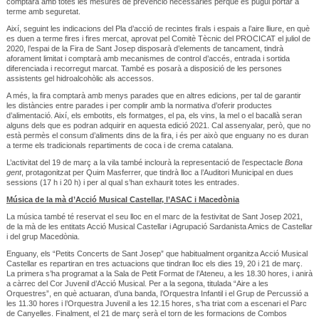
comptarà amb totes les mesures de prevenció necessàries perquè es pugui portar a
terme amb seguretat.
Així, seguint les indicacions del Pla d’acció de recintes firals i espais a l’aire lliure, en què
es duen a terme fires i fires mercat, aprovat pel Comitè Tècnic del PROCICAT el juliol de
2020, l’espai de la Fira de Sant Josep disposarà d’elements de tancament, tindrà
aforament limitat i comptarà amb mecanismes de control d’accés, entrada i sortida
diferenciada i recorregut marcat. També es posarà a disposició de les persones
assistents gel hidroalcohòlic als accessos.
A més, la fira comptarà amb menys parades que en altres edicions, per tal de garantir
les distàncies entre parades i per complir amb la normativa d’oferir productes
d’alimentació. Així, els embotits, els formatges, el pa, els vins, la mel o el bacallà seran
alguns dels que es podran adquirir en aquesta edició 2021. Cal assenyalar, però, que no
està permès el consum d’aliments dins de la fira, i és per això que enguany no es duran
a terme els tradicionals repartiments de coca i de crema catalana.
L’activitat del 19 de març a la vila també inclourà la representació de l’espectacle
Bona
gent
, protagonitzat per Quim Masferrer, que tindrà lloc a l’Auditori Municipal en dues
sessions (17 h i 20 h) i per al qual s’han exhaurit totes les entrades.
Música de la mà d’Acció Musical Castellar, l’ASAC i Macedònia
La música també té reservat el seu lloc en el marc de la festivitat de Sant Josep 2021,
de la mà de les entitats Acció Musical Castellar i Agrupació Sardanista Amics de Castellar
i del grup Macedònia.
Enguany, els “Petits Concerts de Sant Josep” que habitualment organitza Acció Musical
Castellar es repartiran en tres actuacions que tindran lloc els dies 19, 20 i 21 de març.
La primera s’ha programat a la Sala de Petit Format de l’Ateneu, a les 18.30 hores, i anirà
a càrrec del Cor Juvenil d’Acció Musical. Per a la segona, titulada “Aire a les
Orquestres”, en què actuaran, d’una banda, l’Orquestra Infantil i el Grup de Percussió a
les 11.30 hores i l’Orquestra Juvenil a les 12.15 hores, s’ha triat com a escenari el Parc
de Canyelles. Finalment, el 21 de març serà el torn de les formacions de Combos