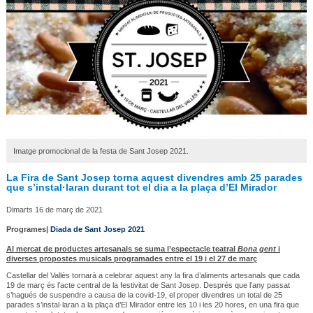
Imatge promocional de la festa de Sant Josep 2021.
La Fira de Sant Josep torna aquest divendres amb 25 parades
que s’instal·laran durant tot el dia a la plaça d’El Mirador
Dimarts 16 de març de 2021
Programes|
Diada de Sant Josep 2021
Al mercat de productes artesanals se suma l’espectacle teatral
Bona gent
i
diverses propostes musicals programades entre el 19 i el 27 de març
Castellar del Vallès tornarà a celebrar aquest any la fira d’aliments artesanals que cada
19 de març és l’acte central de la festivitat de Sant Josep. Després que l’any passat
s’hagués de suspendre a causa de la covid-19, el proper divendres un total de 25
parades s’instal·laran a la plaça d’El Mirador entre les 10 i les 20 hores, en una fira que