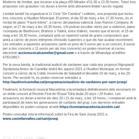
Moderns de l’entitat, que tocaran a la plaça d’El Mirador d’11.30 a 13.30 hores. Totes tres
propostes són gratuïtes i es duran a terme amb aforament limitat i accés regulat.
L’entitat també ha organitzat el 1r Cicle “De Cambra” i solistes, una proposta que inclou
tres concerts a l’Auditori Municipal. El primer, el dia 20 de març a les 17.30 hores, és el
recital de piano “Fauré intime”, a càrrec del pianista valencià Joan Ramon Company. Al
segon, el 27 de març a les 18.30 hores, s’hi podran escoltar obres per a violoncel, piano
i trompeta de Beethoven, Brahms o Toldrà, entre d’altres, mentre que el tercer, el 15 de
maig a les 18.30 hores, comptarà amb un repertori variat de grans compositors que
anirà a càrrec de joves intèrprets d’estudis superiors o que els han acabat recentment.
Les entrades a aquestes actuacions (amb un preu de 5 euros per a un concert, 8 euros
per a dos concerts o 11 euros per als tres concerts) es poden reservar al correu
electrònic
acciomusicalcastellar@gmail.com
o a través de WhatsApp al telèfon
678218817.
Per la seva banda, la tradicional audició de sardanes que cada any proposa l’Agrupació
Sardanista Amics de Castellar tindrà lloc aquest 2021 a l’Auditori Municipal, en format
concert a càrrec de la Cobla Jovenívola de Sabadell el dissabte 20 de març, a les 20
hores. Per assistir-hi, es poden reservar entrades a
http://auditoricastellar.cat/programacio/audicio-de-sardanes-per-sant-josep/
.
Finalment, la formació musical Macedònia s’acomiadarà definitivament dels escenaris en
un doble concert al Recinte Firal de l’Espai Tolrà titulat
20 anys / 20 fruites
. Les
actuacions es duran a terme els dies 20 i 21 de març, a les 18 hores, i comptaran amb la
participació de totes les generacions de cantants del grup. Les darreres entrades
disponibles es poden comprar al web
https://comiatmacedonia.koobin.cat/
.
Podeu consultar tota la informació sobre la Fira de Sant Josep 2021 a
www.castellarvalles.cat/santjosep
.