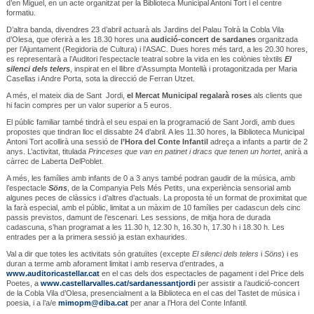
d’en Miguel, en un acte organitzat per la Biblioteca Municipal Antoni Tort i el centre
formatiu.
D’altra banda, divendres 23 d’abril actuarà als Jardins del Palau Tolrà la Cobla Vila
d’Olesa, que oferirà a les 18.30 hores una
audició-concert de sardanes
organitzada
per l’Ajuntament (Regidoria de Cultura) i l’ASAC. Dues hores més tard, a les 20.30 hores,
es representarà a l’Auditori l’espectacle teatral sobre la vida en les colònies tèxtils
El
silenci dels telers
, inspirat en el llibre d’Assumpta Montellà i protagonitzada per Maria
Casellas i Andre Porta, sota la direcció de Ferran Utzet.
A més, el mateix dia de Sant Jordi,
el Mercat Municipal regalarà roses
als clients que
hi facin compres per un valor superior a 5 euros.
El públic familiar també tindrà el seu espai en la programació de Sant Jordi, amb dues
propostes que tindran lloc el dissabte 24 d’abril. A les 11.30 hores, la Biblioteca Municipal
Antoni Tort acollirà una sessió de
l’Hora del Conte Infantil
adreça a infants a partir de 2
anys. L’activitat, titulada
Princeses que van en patinet i dracs que tenen un hortet
, anirà a
càrrec de Laberta DelPoblet.
A més, les famílies amb infants de 0 a 3 anys també podran gaudir de la música, amb
l’espectacle
Söns
, de la Companyia Pels Més Petits, una experiència sensorial amb
algunes peces de clàssics i d’altres d’actuals. La proposta té un format de proximitat que
la farà especial, amb el públic, limitat a un màxim de 10 famílies per cadascun dels cinc
passis previstos, damunt de l’escenari. Les sessions, de mitja hora de durada
cadascuna, s’han programat a les 11.30 h, 12.30 h, 16.30 h, 17.30 h i 18.30 h. Les
entrades per a la primera sessió ja estan exhaurides.
Val a dir que totes les activitats són gratuïtes (excepte
El silenci dels telers
i
Söns
) i es
duran a terme amb aforament limitat i amb reserva d’entrades, a
www.auditoricastellar.cat
en el cas dels dos espectacles de pagament i del Price dels
Poetes, a
www.castellarvalles.cat/sardanessantjordi
per assistir a l’audició-concert
de la Cobla Vila d’Olesa, presencialment a la Biblioteca en el cas del Tastet de música i
poesia, i a l’a/e
mimopm@diba.cat
per anar a l’Hora del Conte Infantil.