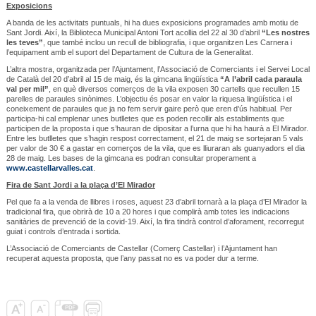
Exposicions
A banda de les activitats puntuals, hi ha dues exposicions programades amb motiu de
Sant Jordi. Així, la Biblioteca Municipal Antoni Tort acollia del 22 al 30 d’abril
“Les nostres
les teves”
, que també inclou un recull de bibliografia, i que organitzen Les Carnera i
l’equipament amb el suport del Departament de Cultura de la Generalitat.
L’altra mostra, organitzada per l’Ajuntament, l’Associació de Comerciants i el Servei Local
de Català del 20 d’abril al 15 de maig, és la gimcana lingüística
“A l’abril cada paraula
val per mil”
, en què diversos comerços de la vila exposen 30 cartells que recullen 15
parelles de paraules sinònimes. L’objectiu és posar en valor la riquesa lingüística i el
coneixement de paraules que ja no fem servir gaire però que eren d’ús habitual. Per
participa-hi cal emplenar unes butlletes que es poden recollir als establiments que
participen de la proposta i que s’hauran de dipositar a l’urna que hi ha haurà a El Mirador.
Entre les butlletes que s’hagin respost correctament, el 21 de maig se sortejaran 5 vals
per valor de 30 € a gastar en comerços de la vila, que es lliuraran als guanyadors el dia
28 de maig. Les bases de la gimcana es podran consultar properament a
www.castellarvalles.cat
.
Fira de Sant Jordi a la plaça d’El Mirador
Pel que fa a la venda de llibres i roses, aquest 23 d’abril tornarà a la plaça d’El Mirador la
tradicional fira, que obrirà de 10 a 20 hores i que complirà amb totes les indicacions
sanitàries de prevenció de la covid-19. Així, la fira tindrà control d’aforament, recorregut
guiat i controls d’entrada i sortida.
L’Associació de Comerciants de Castellar (Comerç Castellar) i l’Ajuntament han
recuperat aquesta proposta, que l’any passat no es va poder dur a terme.