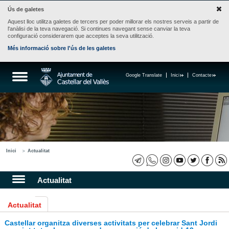
Ús de galetes
Aquest lloc utilitza galetes de tercers per poder millorar els nostres serveis a partir de
l'anàlisi de la teva navegació. Si continues navegant sense canviar la teva
configuració considerarem que acceptes la seva utilització.
Més informació sobre l'ús de les galetes
Google Translate
Inici
Contacte
Inici
Actualitat
Actualitat
Actualitat
Castellar organitza diverses activitats per celebrar Sant Jordi