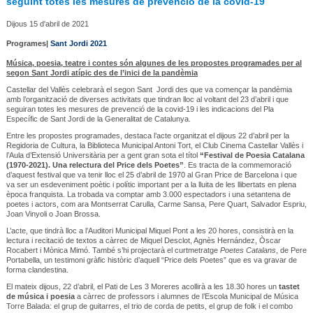
seguint totes les mesures de prevenció de la covid-19
Dijous 15 d'abril de 2021
Programes|
Sant Jordi 2021
Música, poesia, teatre i contes són algunes de les propostes programades per al
segon Sant Jordi atípic des de l’inici de la pandèmia
Castellar del Vallès celebrarà el segon Sant Jordi des que va començar la pandèmia
amb l’organització de diverses activitats que tindran lloc al voltant del 23 d’abril i que
seguiran totes les mesures de prevenció de la covid-19 i les indicacions del Pla
Específic de Sant Jordi de la Generalitat de Catalunya.
Entre les propostes programades, destaca l’acte organitzat el dijous 22 d’abril per la
Regidoria de Cultura, la Biblioteca Municipal Antoni Tort, el Club Cinema Castellar Vallès i
l’Aula d’Extensió Universitària per a gent gran sota el títol
“Festival de Poesia Catalana
(1970-2021). Una relectura del Price dels Poetes”
. Es tracta de la commemoració
d’aquest festival que va tenir lloc el 25 d’abril de 1970 al Gran Price de Barcelona i que
va ser un esdeveniment poètic i polític important per a la lluita de les llibertats en plena
època franquista. La trobada va comptar amb 3.000 espectadors i una setantena de
poetes i actors, com ara Montserrat Carulla, Carme Sansa, Pere Quart, Salvador Espriu,
Joan Vinyoli o Joan Brossa.
L’acte, que tindrà lloc a l’Auditori Municipal Miquel Pont a les 20 hores, consistirà en la
lectura i recitació de textos a càrrec de Miquel Desclot, Agnès Hernández, Òscar
Rocabert i Mònica Mimó. També s’hi projectarà el curtmetratge
Poetes Catalans
, de Pere
Portabella, un testimoni gràfic històric d’aquell “Price dels Poetes” que es va gravar de
forma clandestina.
El mateix dijous, 22 d’abril, el Pati de Les 3 Moreres acollirà a les 18.30 hores un
tastet
de música i poesia
a càrrec de professors i alumnes de l’Escola Municipal de Música
Torre Balada: el grup de guitarres, el trio de corda de petits, el grup de folk i el combo