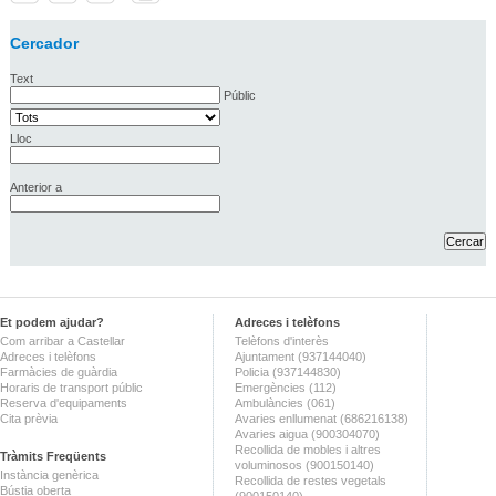
Cercador
Text
Públic
Lloc
Anterior a
Et podem ajudar?
Adreces i telèfons
Com arribar a Castellar
Telèfons d'interès
Adreces i telèfons
Ajuntament (937144040)
Farmàcies de guàrdia
Policia (937144830)
Horaris de transport públic
Emergències (112)
Reserva d'equipaments
Ambulàncies (061)
Cita prèvia
Avaries enllumenat (686216138)
Avaries aigua (900304070)
Recollida de mobles i altres
Tràmits Freqüents
voluminosos (900150140)
Instància genèrica
Recollida de restes vegetals
Bústia oberta
(900150140)