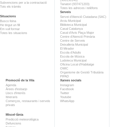
Subvencions per a la contractació
Tanatori (937471203)
Tots els tràmits
Totes les adreces i telèfons
Serveis
Situacions
Servei d'Atenció Ciutadana (SAC)
Arxiu Municipal
Busco feina
Biblioteca Municipal
He tingut un fill
Casal Catalunya
Em vull formar
Casal d'Avis Plaça Major
Totes les situacions
Centre d'Atenció Primària
Centre de Serveis
Deixalleria Municipal
El Mirador
Escola d'Adults
Escola de Música
Ludoteca Municipal
Oficina Local d'Habitatge
OMIC
Organisme de Gestió Tributària
PIPAD
Promoció de la Vila
Xarxes socials
Agenda
Instagram
Àrees d'esbarjo
Facebook
Llocs d'interès
Twitter
Itineraris
Youtube
Comerços, restaurants i serveis
WhatsApp
privats
Miscel·lània
Predicció meteorològica
Defuncions