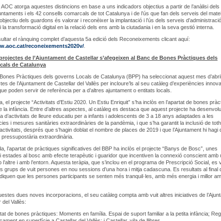
 AOC atorga aquestes distincions en base a uns indicadors objectius a partir de l’anàlisi del
untaments i els 42 consells comarcals de tot Catalunya i de l’ús que fan dels serveis del mate
objectiu dels guardons és valorar i reconèixer la implantació i l’ús dels serveis d’administraci
i la transformació digital en la relació dels ens amb la ciutadania i en la seva gestió interna.
ltar el rànquing complet d’aquesta 5a edició dels Reconeixements clicant aquí:
ww.aoc.cat/reconeixements2020v/
.
rojectes de l’Ajuntament de Castellar s’afegeixen al Banc de Bones Pràctiques dels
cals de Catalunya
Bones Pràctiques dels governs Locals de Catalunya (BPP) ha seleccionat aquest mes d’abri
tes de l’Ajuntament de Castellar del Vallès per incloure’ls al seu catàleg d’experiències innov
que poden servir de referència per a d’altres ajuntament o entitats locals.
 el projecte “Activitats d’Estiu 2020. Un Estiu Enriquit” s’ha inclòs en l’apartat de bones pràc
de la infància. Entre d’altres aspectes, al catàleg es destaca que aquest projecte ha desenvol
ia d’activitats de lleure educatiu per a infants i adolescents de 3 a 18 anys adaptades a les
ies i mesures sanitàries extraordinàries de la pandèmia, i que s’ha garantit la inclusió de toth
d’activitats, després que s’hagin doblat el nombre de places de 2019 i que l’Ajuntament hi hagi 
 pressupostària extraordinària.
da, l’apartat de pràctiques significatives del BBP ha inclòs el projecte “Banys de Bosc”, unes
 estades al bosc amb efecte terapèutic i guaridor que incentiven la connexió conscient amb
 l’altre i amb l’entorn. Aquesta teràpia, que s’inclou en el programa de Prescripció Social, es 
os grups de vuit persones en nou sessions d’una hora i mitja cadascuna. Es resultats al final 
diquen que les persones participants se senten més tranquil·les, amb més energia i millor am
estes dues noves incorporacions, el seu catàleg compta amb vuit altres iniciatives de l’Ajun
 del Vallès:
rtat de bones pràctiques: Moments en família. Espai de suport familiar a la petita infància; Reg
cament en superfície a Castellar del Vallès; i Castellar, vila de llibres.