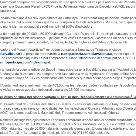
’Ajuntament compleix els 52 d’indicadors de transparència avaluats pel Laboratori de Periodis
 per a la Ciutadania Plural (LPCCP) de la Universitat Autònoma de Barcelona (UAB), partint 
nsparència.
onada d’avaluació als 947 ajuntaments de Catalunya, un centenar llarg de portals municipal
ell (que es pot obtenir encara que no es compleixin tots els indicadors). Val a dir, però, que t
s municipis han obtingut el segell complint el 100% d’indicadors.
nja de municipis de 20.000 a 50.000 habitants, Castellar és un dels 11 municipis catalans que 
ompliment de tots els indicadors. I pel que fa al Vallès Occidental, Castellar és un dels sis mun
onseguit, juntament amb Sabadell, Terrassa, Rubí, Sant Quirze del Vallès i Viladecavalls.
dicadors del Mapa Infoparticip@ es poden consultar a l’apartat de Transparència de
larvalles.cat
i al portal de transparència
transparencia.castellarvalles.cat
, mentre que el
e de compliment d’aquests es pot comprovar al Mapa Infoparticipa desenvolupat pel LPCCCP
ainfoparticipa.com/index/mapa/
.
iurament de la vuitena edició del Segell Infoparticipa va tenir lloc dilluns passat a l'Auditori de l
 Autònoma de Barcelona i va comptar amb l’assistència de la regidora de Responsabilitat Soci
. Aquest any són 135 les administracions catalanes que han aconseguit el Segell Infopartic
e l'Ajuntament rep anualment més de 403.000 visites. Segons dades facilitades per Google Ana
e visitants únics absoluts del portal supera els 15.000 mensuals.
del Vallès se situa per sisena vegada al Top 10 dels Reconeixements d’Administració 
da, l’Ajuntament de Castellar del Vallès és un dels 76 ens locals catalans que l’any passat van
r la seva tasca en transformació digital. Així ho ha indicat el Consorci Administració Oberta 
AOC) en la concessió de la 6a edició dels Reconeixements Administració Oberta.
xements distingeixen ajuntaments i consells comarcals d’acord amb el nombre d’habitants 
500 habitants, de 501 a 1.000 habitants, de 1.001 a 5.000 habitants, de 5.001 a 20.000 habitan
.000 habitants, més de 50.000 habitants i consells comarcals. El consistori castellarenc figur
da al Top 10 en la categoria de municipis d’entre 20.001 i 50.000 habitants.