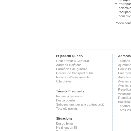
En l’apa
selectiv
l'ocupabi
educativ
Podeu cons
Et podem ajudar?
Adreces 
Com arribar a Castellar
Telèfons 
Adreces i telèfons
Ajuntame
Farmàcies de guàrdia
Policia 
Horaris de transport públic
Emergènc
Reserva d'equipaments
Ambulànc
Cita prèvia
Avaries 
Avaries 
Recollida
Tràmits Freqüents
volumino
Instància genèrica
Recollid
Bústia oberta
(900150
Subvencions per a la contractació
Tanatori
Tots els tràmits
Totes les
Situacions
Busco feina
He tingut un fill