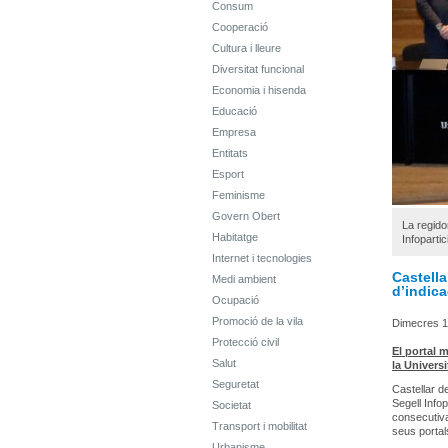
Consum
Cooperació
Cultura i lleure
Diversitat funcional
Economia i hisenda
Educació
Empresa
Entitats
Esport
Feminisme
Govern Obert
La regido
Habitatge
Infoparti
Internet i tecnologies
Castell
Medi ambient
d’indic
Ocupació
Promoció de la vila
Dimecres 1
Protecció civil
El portal 
Salut
la Univers
Seguretat
Castellar d
Segell Info
Societat
consecutiva 
Transport i mobilitat
seus portal
Urbanisme