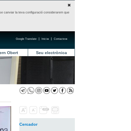
sense canviar la teva configuració considerarem que
Google Translate
Inici
Contacte
ern Obert
Seu electrònica
Cercador