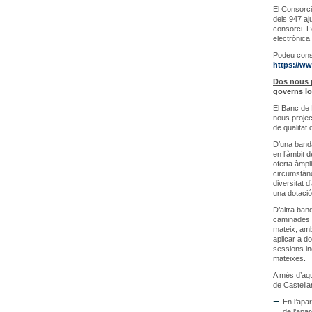
El Consorci
dels 947 aj
consorci. L’
electrònica 
Podeu consu
https://w
Dos nous p
governs lo
El Banc de 
nous projec
de qualitat 
D’una banda,
en l’àmbit 
oferta àmpl
circumstànc
diversitat 
una dotació
D’altra ban
caminades i
mateix, amb
aplicar a d
sessions in
mateixes.
A més d’aqu
de Castellar
En l’apa
de l’apar