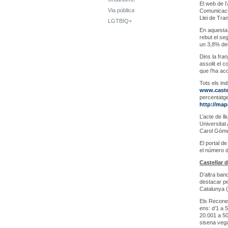
El web de l
Via pública
Comunicació
Llei de Tra
LGTBIQ+
En aquesta 
rebut el seg
un 3,8% del
Dins la fra
assolit el c
que l’ha ac
Tots els in
www.castel
percentatg
http://map
L’acte de ll
Universitat
Carol Gómez
El portal d
el número d
Castellar 
D’altra ban
destacar pe
Catalunya (
Els Reconei
ens: d’1 a 
20.001 a 50
sisena vega