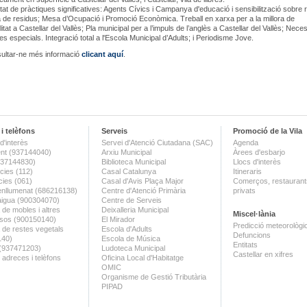
rtat de pràctiques significatives: Agents Cívics i Campanya d'educació i sensibilització sobre r
a de residus; Mesa d’Ocupació i Promoció Econòmica. Treball en xarxa per a la millora de
litat a Castellar del Vallès; Pla municipal per a l’impuls de l’anglès a Castellar del Vallès; Nece
es especials. Integració total a l'Escola Municipal d’Adults; i Periodisme Jove.
ultar-ne més informació
clicant aquí
.
i telèfons
Serveis
Promoció de la Vila
d'interès
Servei d'Atenció Ciutadana (SAC)
Agenda
nt (937144040)
Arxiu Municipal
Àrees d'esbarjo
(937144830)
Biblioteca Municipal
Llocs d'interès
ies (112)
Casal Catalunya
Itineraris
ies (061)
Casal d'Avis Plaça Major
Comerços, restaurants
enllumenat (686216138)
Centre d'Atenció Primària
privats
aigua (900304070)
Centre de Serveis
 de mobles i altres
Deixalleria Municipal
Miscel·lània
sos (900150140)
El Mirador
Predicció meteorològi
a de restes vegetals
Escola d'Adults
Defuncions
140)
Escola de Música
Entitats
 (937471203)
Ludoteca Municipal
Castellar en xifres
 adreces i telèfons
Oficina Local d'Habitatge
OMIC
Organisme de Gestió Tributària
PIPAD