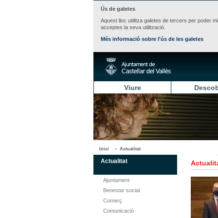
Ús de galetes
Aquest lloc utilitza galetes de tercers per poder m
acceptes la seva utilització.
Més informació sobre l'ús de les galetes
Viure
Descob
Inici
Actualitat
Actualitat
Actualit
Ajuntament
Benestar social
Comerç
Comunicació