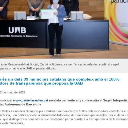
ra de Responsabilitat Social, Carolina Gómez, va ser l'encarregada de recollir el segell
cipa en un acte a la UAB el passat dilluns.
ar és un dels 39 municipis catalans que compleix amb el 100%
adors de transparència que proposa la UAB
2 de maig de 2021
municipal
www.castellarvalles.cat
revalida per vuitè any consecutiu el Segell Infopartic
itat Autònoma de Barcelona
el Vallès és un dels 39 municipis catalans que compleix el 100% dels indicadors establerts en 
participa, una certificació de la Universitat Autònoma de Barcelona que assoleix per vuitena 
i que distingeix els consistoris que destaquen per la qualitat i la transparència de la informac
s web municipals.