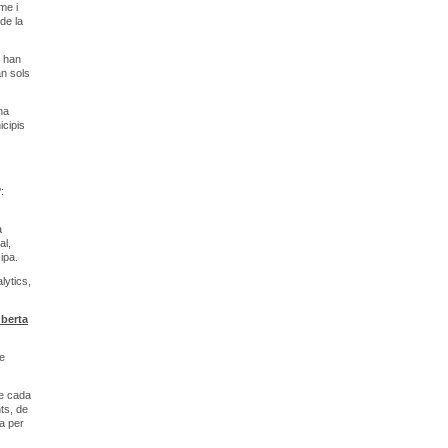
me i
de la
s han
an sols
ha
icipis
:
a
al,
ipa.
lytics,
Oberta
de
de cada
ts, de
a per