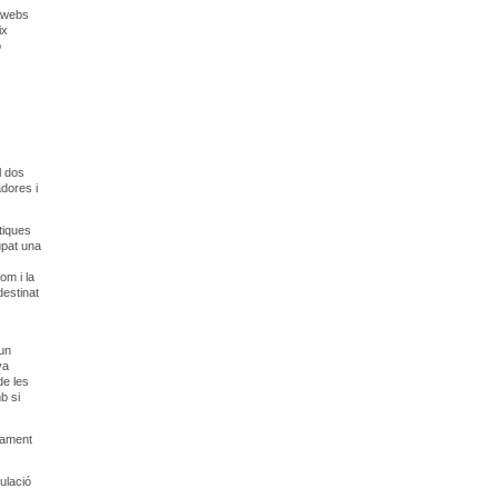
s webs
ix
ó
l dos
adores i
tiques
upat una
om i la
destinat
 un
va
de les
b si
tament
ulació