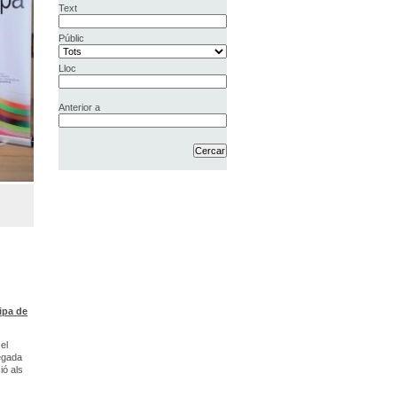
Text
Públic
Lloc
Anterior a
ipa de
el
vegada
ió als