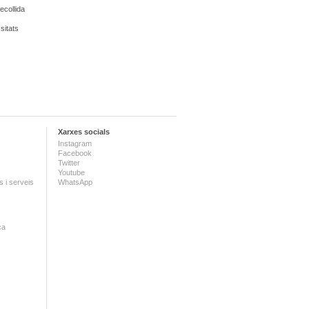
ecollida
ssitats
Xarxes socials
Instagram
Facebook
Twitter
Youtube
 i serveis
WhatsApp
ca