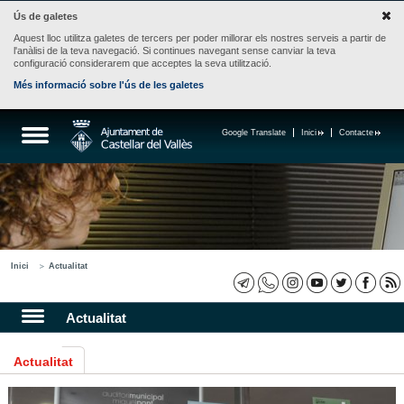
Ús de galetes
Aquest lloc utilitza galetes de tercers per poder millorar els nostres serveis a partir de
l'anàlisi de la teva navegació. Si continues navegant sense canviar la teva
configuració considerarem que acceptes la seva utilització.
Més informació sobre l'ús de les galetes
Google Translate
Inici
Contacte
Inici
Actualitat
Actualitat
Actualitat