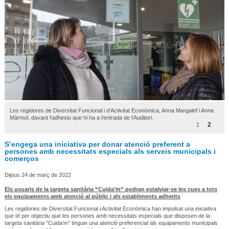
Les regidores de Diversitat Funcional i d'Activitat Econòmica, Anna Margalef i Anna
Màrmol, davant l'adhesiu que hi ha a l'entrada de l'Auditori.
2
1
S’engega una iniciativa per donar atenció preferent a
persones amb necessitats especials als serveis municipals i
comerços
Dijous 24 de març de 2022
Els usuaris de la targeta sanitària “Cuida’m” podran estalviar-se les cues a tots
els equipaments amb atenció al públic i als establiments adherits
Les regidories de Diversitat Funcional i Activitat Econòmica han impulsat una iniciativa
que té per objectiu que les persones amb necessitats especials que disposen de la
targeta sanitària “Cuida’m” tinguin una atenció preferencial als equipaments municipals