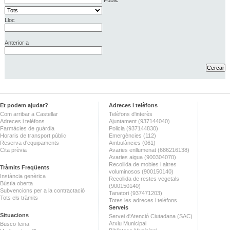
Lloc
Anterior a
Et podem ajudar?
Adreces i telèfons
Com arribar a Castellar
Telèfons d'interès
Adreces i telèfons
Ajuntament (937144040)
Farmàcies de guàrdia
Policia (937144830)
Horaris de transport públic
Emergències (112)
Reserva d'equipaments
Ambulàncies (061)
Cita prèvia
Avaries enllumenat (686216138)
Avaries aigua (900304070)
Recollida de mobles i altres
Tràmits Freqüents
voluminosos (900150140)
Instància genèrica
Recollida de restes vegetals
Bústia oberta
(900150140)
Subvencions per a la contractació
Tanatori (937471203)
Tots els tràmits
Totes les adreces i telèfons
Serveis
Situacions
Servei d'Atenció Ciutadana (SAC)
Arxiu Municipal
Busco feina