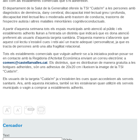
així com als establiments comercials que s’hi adhereixin.
El departament de la Salut de la Generalitat ofereix la TSI “Cuida’m” a les persones amb
diagnòstics de demència, dany cerebral, discapacitat intel·lectual greu i profunda,
discapacitat intel·lectual lleu o moderada amb trastorn de conducta, trastorns de
l’espectre autista i altres malalties minoritàries cognitivoconductuals.
A partir d’aquesta setmana tots els espais municipals amb atenció al públic i els
establiments adherits lluiran a l’entrada un distintiu que indicarà que es dona atenció
preferent als usuaris d’aquesta targeta sanitària. D’aquesta manera s’afavoreix que
aquest col·lectiu s’estalviï cues i rebi així un tracte adequat i personalitzat, ja que es
tracta de persones amb una alta fragilitat relacional.
Tots els establiments comercials que vulguin adherir-se a la iniciativa podran posar-se
en contacte amb la Regidoria d’Activitat Econòmica enviant un correu electrònic a
comerc@castellarvalles.cat
. Els distintius, que es distribuiran de manera gratuïta a les
botigues adherides, són uns adhesius de 20x20 cm i llueixen la imatge de la TSI
“Cuida’m”.
Els usuaris de la targeta “Cuida’m” ja s’estalvien les cues quan accedeixen als serveis
sanitaris. Ara, amb aquesta iniciativa, també se les estalviaran quan utilitzin els serveis
municipals o vagin a comprar a establiments adherits.
Cercador
Text
Públic