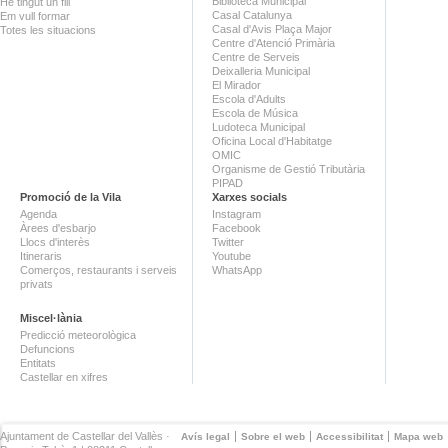
Biblioteca Municipal
He tingut un fill
Casal Catalunya
Em vull formar
Casal d'Avis Plaça Major
Totes les situacions
Centre d'Atenció Primària
Centre de Serveis
Deixalleria Municipal
El Mirador
Escola d'Adults
Escola de Música
Ludoteca Municipal
Oficina Local d'Habitatge
OMIC
Organisme de Gestió Tributària
PIPAD
Promoció de la Vila
Xarxes socials
Agenda
Instagram
Àrees d'esbarjo
Facebook
Llocs d'interès
Twitter
Itineraris
Youtube
Comerços, restaurants i serveis
WhatsApp
privats
Miscel·lània
Predicció meteorològica
Defuncions
Entitats
Castellar en xifres
Ajuntament de Castellar del Vallès ·
Avís legal
Sobre el web
Accessibilitat
Mapa web