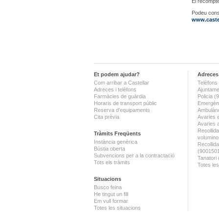
El recompte
Podeu consu
www.castel
Et podem ajudar?
Adreces 
Com arribar a Castellar
Telèfons 
Adreces i telèfons
Ajuntame
Farmàcies de guàrdia
Policia 
Horaris de transport públic
Emergènc
Reserva d'equipaments
Ambulànc
Cita prèvia
Avaries 
Avaries 
Recollida
Tràmits Freqüents
volumino
Instància genèrica
Recollid
Bústia oberta
(900150
Subvencions per a la contractació
Tanatori
Tots els tràmits
Totes les
Situacions
Busco feina
He tingut un fill
Em vull formar
Totes les situacions