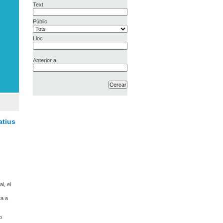
Text
Públic
Lloc
Anterior a
atius
l, el
ta a
b