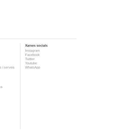
Xarxes socials
Instagram
Facebook
Twitter
Youtube
 i serveis
WhatsApp
ca