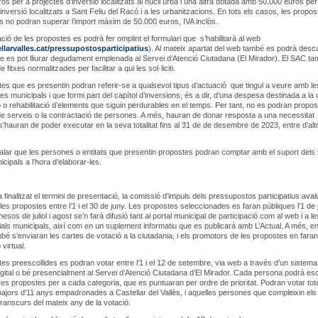
os per a projectes d’inversió localitzats al nucli urbà i una altra dotada amb 50.000 euros per
inversió localitzats a Sant Feliu del Racó i a les urbanitzacions. En tots els casos, les propos
 no podran superar l’import màxim de 50.000 euros, IVA inclòs.
ció de les propostes es podrà fer omplint el formulari que s’habilitarà al web
larvalles.cat/pressupostosparticipatius
). Al mateix apartat del web també es podrà desc
ue es pot lliurar degudament emplenada al Servei d’Atenció Ciutadana (El Mirador). El SAC t
 fitxes normalitzades per facilitar a qui les sol·liciti.
es que es presentin podran referir-se a qualsevol tipus d’actuació que tingui a veure amb le
s municipals i que formi part del capítol d’inversions, és a dir, d’una despesa destinada a la
 o rehabilitació d’elements que siguin perdurables en el temps. Per tant, no es podran propo
de serveis o la contractació de persones. A més, hauran de donar resposta a una necessitat
 s’hauran de poder executar en la seva totalitat fins al 31 de de desembre de 2023, entre d’alt
lar que les persones o entitats que presentin propostes podran comptar amb el suport dels
cipals a l’hora d’elaborar-les.
finalitzat el termini de presentació, la comissió d’impuls dels pressupostos participatius aval
e les propostes entre l’1 i el 30 de juny. Les propostes seleccionades es faran públiques l’1 de jul
esos de juliol i agost se’n farà difusió tant al portal municipal de participació com al web i a le
als municipals, així com en un suplement informatiu que es publicarà amb L’Actual. A més, e
bé s’enviaran les cartes de votació a la ciutadania, i els promotors de les propostes en fara
virtual.
es preescollides es podran votar entre l’1 i el 12 de setembre, via web a través d’un sistema
 digital o bé presencialment al Servei d’Atenció Ciutadana d’El Mirador. Cada persona podrà esc
es propostes per a cada categoria, que es puntuaran per ordre de prioritat. Podran votar tot
jors d'11 anys empadronades a Castellar del Vallès, i aquelles persones que compleixin els
transcurs del mateix any de la votació.