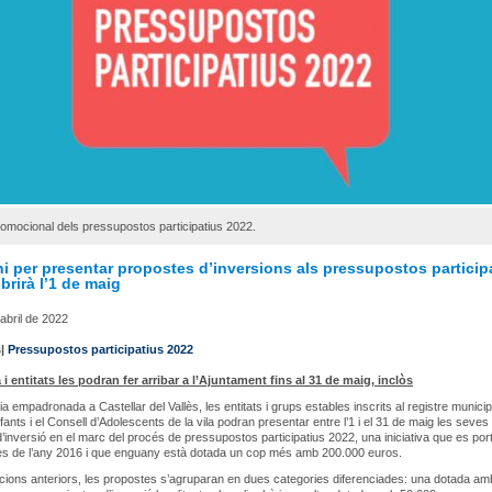
omocional dels pressupostos participatius 2022.
ni per presentar propostes d’inversions als pressupostos particip
brirà l’1 de maig
'abril de 2022
s|
Pressupostos participatius 2022
i entitats les podran fer arribar a l’Ajuntament fins al 31 de maig, inclòs
a empadronada a Castellar del Vallès, les entitats i grups estables inscrits al registre municipa
fants i el Consell d’Adolescents de la vila podran presentar entre l’1 i el 31 de maig les seves
’inversió en el marc del procés de pressupostos participatius 2022, una iniciativa que es por
es de l’any 2016 i que enguany està dotada un cop més amb 200.000 euros.
ions anteriors, les propostes s’agruparan en dues categories diferenciades: una dotada am