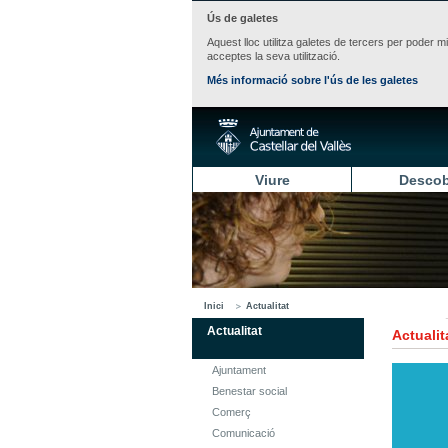
Ús de galetes
Aquest lloc utilitza galetes de tercers per poder m
acceptes la seva utilització.
Més informació sobre l'ús de les galetes
Viure
Descob
Inici
Actualitat
Actualitat
Actualit
Ajuntament
Benestar social
Comerç
Comunicació