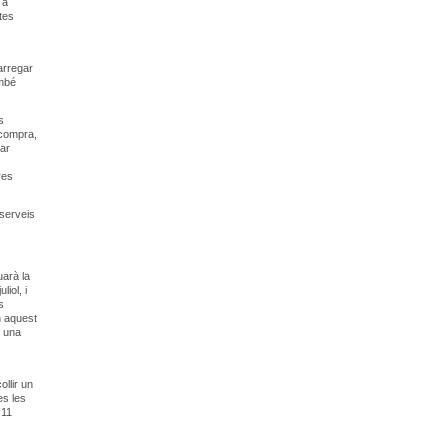
 a
tes
arregar
ambé
s
 compra,
sar
res
 serveis
uarà la
iol, i
s
n aquest
n una
ollir un
es les
 11