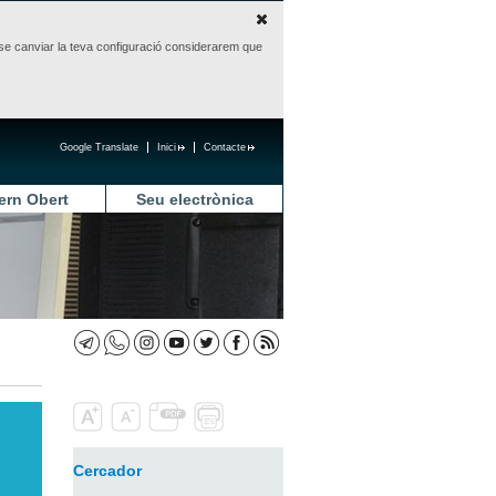
sense canviar la teva configuració considerarem que
Google Translate
Inici
Contacte
ern Obert
Seu electrònica
Cercador