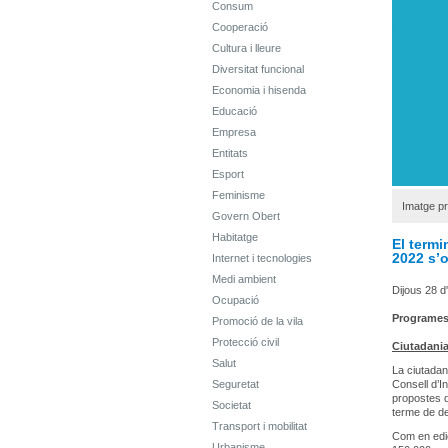
Consum
Cooperació
Cultura i lleure
Diversitat funcional
Economia i hisenda
Educació
Empresa
Entitats
Esport
Feminisme
Imatge pr
Govern Obert
Habitatge
El termi
2022 s’o
Internet i tecnologies
Medi ambient
Dijous 28 d
Ocupació
Programe
Promoció de la vila
Protecció civil
Ciutadania 
Salut
La ciutadani
Seguretat
Consell d’In
propostes d
Societat
terme de d
Transport i mobilitat
Com en edic
Urbanisme