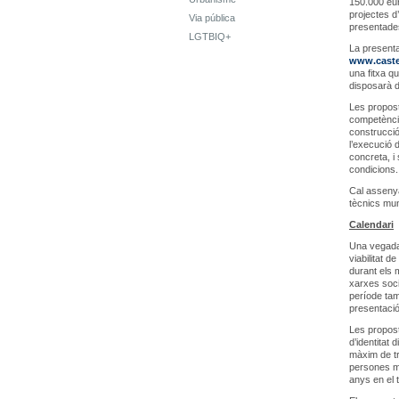
150.000 eur
projectes d’
Via pública
presentades
LGTBIQ+
La presenta
www.castel
una fitxa q
disposarà de
Les propost
competèncie
construcció
l’execució 
concreta, i
condicions.
Cal assenya
tècnics muni
Calendari
Una vegada 
viabilitat d
durant els m
xarxes soci
període tam
presentació 
Les propost
d’identitat
màxim de tr
persones ma
anys en el 