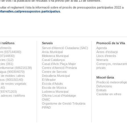
 de vots i la publicació de resultats s’ha previst per al dia 13 de setembre.
ltar el reglament i tota la informació sobre el procés de pressupostos participatius 2022 a
larvalles.cat/pressupostos participatius
.
i telèfons
Serveis
Promoció de la Vila
d'interès
Servei d'Atenció Ciutadana (SAC)
Agenda
nt (937144040)
Arxiu Municipal
Àrees d'esbarjo
(937144830)
Biblioteca Municipal
Llocs d'interès
ies (112)
Casal Catalunya
Itineraris
ies (061)
Casal d'Avis Plaça Major
Comerços, restaurants
enllumenat (686216138)
Centre d'Atenció Primària
privats
aigua (900304070)
Centre de Serveis
 de mobles i altres
Deixalleria Municipal
Miscel·lània
sos (900150140)
El Mirador
Predicció meteorològi
a de restes vegetals
Escola d'Adults
Defuncions
140)
Escola de Música
Entitats
 (937471203)
Ludoteca Municipal
Castellar en xifres
 adreces i telèfons
Oficina Local d'Habitatge
OMIC
Organisme de Gestió Tributària
PIPAD