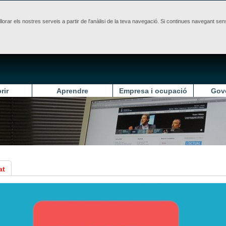
illorar els nostres serveis a partir de l'anàlisi de la teva navegació. Si continues navegant 
rir
Aprendre
Empresa i ocupació
Gov
at