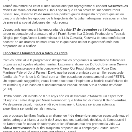
També novembre ha estat el mes seleccionat per reprogramar el concert
Nosaltres les
dones
de Maria del Mar Bonet i Dani Espasa que es va haver de suspendre l’abril
passat. Així, dissabte
26
de novembre
podrem gaudir d’aquesta proposta que inclou
cançons de totes les èpoques de la trajectòria de l’artista mallorquina revisades en clau
de present al costat d’algunes de molt recents.
L’espectacle que tancarà la temporada, dissabte
17 de desembre
serà
Kalumba
, el
tercer espectacle del dramaturg gironí Frank Bayer i La Gàrgola Produccions Teatrals.
Dirigida per Yago Alonso i amb música de Lluís Gavaldà,
Kalumba
és una comèdia per
acostar-se als drames de maduresa de la que havia de ser la generació més ben
preparada de la història.
Espectacles familiars per a totes les edats
Com és habitual, a la programació d’espectacles programats a l’Auditori no faltaran les
propostes adreçades al públic familiar. La primera, diumenge
2 d’octubre
, serà
Camí a
l’escola
, una proposta de la companyia Campi Qui Pugui dirigida per Rosa Díaz
Martínez-Falero i Jordi Farrés i Daviu que ha estat premiada com a millor espectacle
familiar als Premis de la Crítica i com a millor posada en escena amb el premi FETEN.
Un espectacle suggeridor, visual i sense text que s’inspira en la història real d’infants de
tot el món i que es basa en el documental de Pascal Plisson
Sur le chemin de l’école
(2013).
D’altra banda, els infants de 0 a 3 anys són els destinataris d’
Univers
, un espectacle
d’Engruna Teatre dirigit per Mireia Fernández que tindrà lloc diumenge
6 de novembre
.
Ple de poesia visual, música en directe i moviment,
Univers
serà una autèntica
experiència sensorial per als menuts.
Les propostes familiars finalitzaran diumenge
4 de desembre
amb un espectacle teatre i
titelles adreçat a infants a partir de 3 anys que ens parla dels desitjos, de l’acceptació i
de l’amor que és capaç de sobrepassar les dificultats que ens presenta la vida.
La
llàntia meravellosa
és el títol d’aquesta proposta de la companyia Festuc Teatre,
dirigida per Pere Pàmpols i amb text d’Íngrid Teixidó.