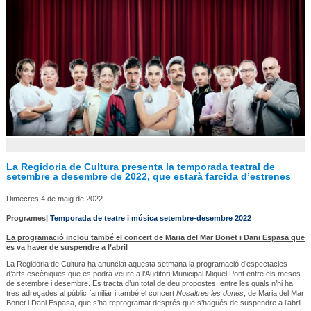
La Regidoria de Cultura presenta la temporada teatral de
setembre a desembre de 2022, que estarà farcida d’estrenes
Dimecres 4 de maig de 2022
Programes|
Temporada de teatre i música setembre-desembre 2022
La programació inclou també el concert de Maria del Mar Bonet i Dani Espasa que
es va haver de suspendre a l’abril
La Regidoria de Cultura ha anunciat aquesta setmana la programació d’espectacles
d’arts escèniques que es podrà veure a l’Auditori Municipal Miquel Pont entre els mesos
de setembre i desembre. Es tracta d’un total de deu propostes, entre les quals n’hi ha
tres adreçades al públic familiar i també el concert
Nosaltres les dones
, de Maria del Mar
Bonet i Dani Espasa, que s’ha reprogramat després que s’hagués de suspendre a l’abril.