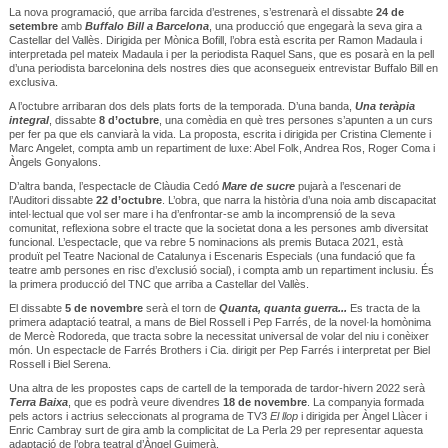
La nova programació, que arriba farcida d’estrenes, s’estrenarà el dissabte
24 de
setembre
amb
Buffalo Bill a Barcelona
, una producció que engegarà la seva gira a
Castellar del Vallès. Dirigida per Mònica Bofill, l’obra està escrita per Ramon Madaula i
interpretada pel mateix Madaula i per la periodista Raquel Sans, que es posarà en la pell
d’una periodista barcelonina dels nostres dies que aconsegueix entrevistar Buffalo Bill en
exclusiva.
A l’octubre arribaran dos dels plats forts de la temporada. D’una banda,
Una teràpia
integral
, dissabte
8 d’octubre
, una comèdia en què tres persones s’apunten a un curs
per fer pa que els canviarà la vida. La proposta, escrita i dirigida per Cristina Clemente i
Marc Angelet, compta amb un repartiment de luxe: Abel Folk, Andrea Ros, Roger Coma i
Àngels Gonyalons.
D’altra banda, l’espectacle de Clàudia Cedó
Mare de sucre
pujarà a l’escenari de
l’Auditori dissabte
22 d’octubre
. L’obra, que narra la història d’una noia amb discapacitat
intel·lectual que vol ser mare i ha d’enfrontar-se amb la incomprensió de la seva
comunitat, reflexiona sobre el tracte que la societat dona a les persones amb diversitat
funcional. L’espectacle, que va rebre 5 nominacions als premis Butaca 2021, està
produït pel Teatre Nacional de Catalunya i Escenaris Especials (una fundació que fa
teatre amb persones en risc d’exclusió social), i compta amb un repartiment inclusiu. És
la primera producció del TNC que arriba a Castellar del Vallès.
El dissabte
5 de novembre
serà el torn de
Quanta, quanta guerra...
Es tracta de la
primera adaptació teatral, a mans de Biel Rossell i Pep Farrés, de la novel·la homònima
de Mercè Rodoreda, que tracta sobre la necessitat universal de volar del niu i conèixer
món. Un espectacle de Farrés Brothers i Cia. dirigit per Pep Farrés i interpretat per Biel
Rossell i Biel Serena.
Una altra de les propostes caps de cartell de la temporada de tardor-hivern 2022 serà
Terra Baixa
, que es podrà veure divendres
18 de novembre
. La companyia formada
pels actors i actrius seleccionats al programa de TV3
El llop
i dirigida per Àngel Llàcer i
Enric Cambray surt de gira amb la complicitat de La Perla 29 per representar aquesta
adaptació de l’obra teatral d’Àngel Guimerà.