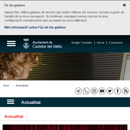
Ús de galetes
Aquest lloc utilitza galetes de tercers per poder millorar els nostres serveis a partir de
l'anàlisi de la teva navegació. Si continues navegant sense canviar la teva
configuració considerarem que acceptes la seva utilització.
Més informació sobre l'ús de les galetes
Google Translate
Inici
Contacte
Inici
Actualitat
Actualitat
Actualitat