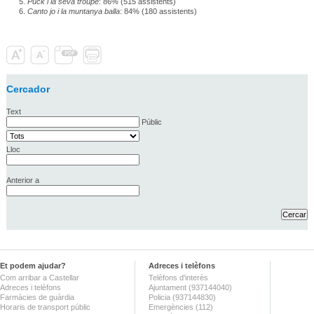
Puck i la seva troupe
: 86% (515 assistents)
Canto jo i la muntanya balla
: 84% (180 assistents)
Cercador
Text
Públic
Lloc
Anterior a
Et podem ajudar?
Adreces i telèfons
Com arribar a Castellar
Telèfons d'interès
Adreces i telèfons
Ajuntament (937144040)
Farmàcies de guàrdia
Policia (937144830)
Horaris de transport públic
Emergències (112)