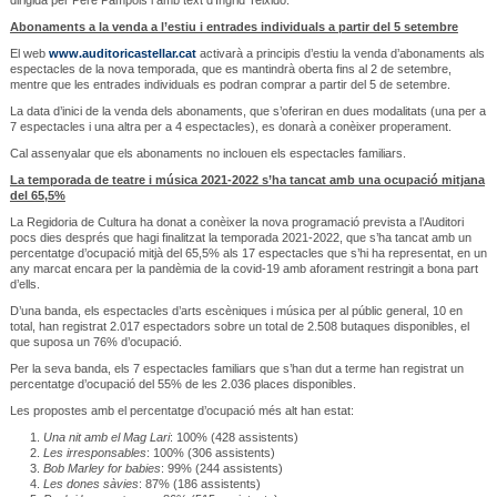
Abonaments a la venda a l’estiu i entrades individuals a partir del 5 setembre
El web
www.auditoricastellar.cat
activarà a principis d’estiu la venda d’abonaments als
espectacles de la nova temporada, que es mantindrà oberta fins al 2 de setembre,
mentre que les entrades individuals es podran comprar a partir del 5 de setembre.
La data d’inici de la venda dels abonaments, que s’oferiran en dues modalitats (una per a
7 espectacles i una altra per a 4 espectacles), es donarà a conèixer properament.
Cal assenyalar que els abonaments no inclouen els espectacles familiars.
La temporada de teatre i música 2021-2022 s’ha tancat amb una ocupació mitjana
del 65,5%
La Regidoria de Cultura ha donat a conèixer la nova programació prevista a l’Auditori
pocs dies després que hagi finalitzat la temporada 2021-2022, que s’ha tancat amb un
percentatge d’ocupació mitjà del 65,5% als 17 espectacles que s’hi ha representat, en un
any marcat encara per la pandèmia de la covid-19 amb aforament restringit a bona part
d’ells.
D’una banda, els espectacles d’arts escèniques i música per al públic general, 10 en
total, han registrat 2.017 espectadors sobre un total de 2.508 butaques disponibles, el
que suposa un 76% d’ocupació.
Per la seva banda, els 7 espectacles familiars que s’han dut a terme han registrat un
percentatge d’ocupació del 55% de les 2.036 places disponibles.
Les propostes amb el percentatge d’ocupació més alt han estat:
Una nit amb el Mag Lari
: 100% (428 assistents)
Les irresponsables
: 100% (306 assistents)
Bob Marley for babies
: 99% (244 assistents)
Les dones sàvies
: 87% (186 assistents)