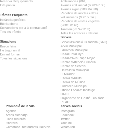
Reserva d'equipaments
Ambulàncies (061)
Cita prèvia
Avaries enllumenat (686216138)
Avaries aigua (900304070)
Recollida de mobles i altres
Tràmits Freqüents
voluminosos (900150140)
Instància genèrica
Recollida de restes vegetals
Bústia oberta
(900150140)
Subvencions per a la contractació
Tanatori (937471203)
Tots els tràmits
Totes les adreces i telèfons
Serveis
Situacions
Servei d'Atenció Ciutadana (SAC)
Arxiu Municipal
Busco feina
Biblioteca Municipal
He tingut un fill
Casal Catalunya
Em vull formar
Casal d'Avis Plaça Major
Totes les situacions
Centre d'Atenció Primària
Centre de Serveis
Deixalleria Municipal
El Mirador
Escola d'Adults
Escola de Música
Ludoteca Municipal
Oficina Local d'Habitatge
OMIC
Organisme de Gestió Tributària
PIPAD
Promoció de la Vila
Xarxes socials
Agenda
Instagram
Àrees d'esbarjo
Facebook
Llocs d'interès
Twitter
Itineraris
Youtube
Comerços, restaurants i serveis
WhatsApp