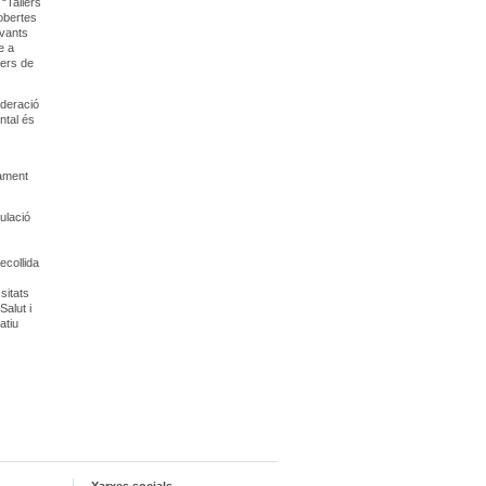
 “Tallers
 obertes
evants
e a
lers de
ederació
ntal és
tament
ulació
ecollida
ssitats
Salut i
atiu