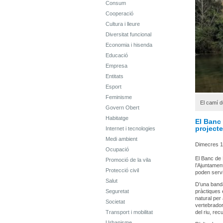
Consum
Cooperació
Cultura i lleure
Diversitat funcional
Economia i hisenda
Educació
Empresa
Entitats
Esport
Feminisme
El camí d
Govern Obert
Habitatge
El Banc
projecte
Internet i tecnologies
Medi ambient
Dimecres 1
Ocupació
El Banc de 
Promoció de la vila
l’Ajuntament
Protecció civil
poden servi
Salut
D’una banda
Seguretat
pràctiques 
natural per 
Societat
vertebrador 
Transport i mobilitat
del riu, rec
Urbanisme