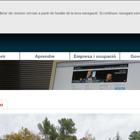
illorar els nostres serveis a partir de l'anàlisi de la teva navegació. Si continues navegant 
rir
Aprendre
Empresa i ocupació
Gov
at