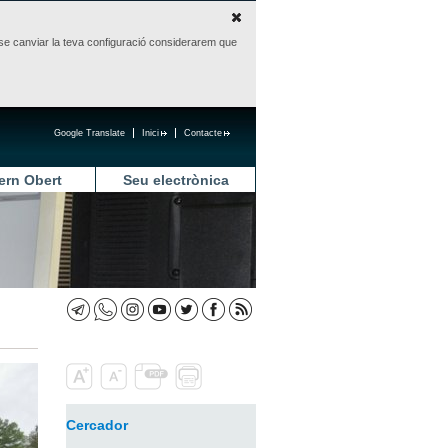
sense canviar la teva configuració considerarem que
Google Translate
Inici
Contacte
ern Obert
Seu electrònica
Cercador