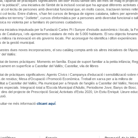
da, l’apartat de pràctiques significatives del BBP inclou també des del mes de maig el projecte
r la població”, una iniciativa de l’àmbit de la inclusió social que ha agrupat diferents activitats
 al col·lectiu de persones amb diversitat funcional que, en molts casos, tractaven temes rell
 col·lectiu. Entre d’altres, s’han fet cursos de llengua de signes catalana, tallers per aprendr
 cadira tot-terreny “Joëlette”, cursos d’informàtica per a persones amb diversitat funcional o tal
ísica no violenta per a familiars i/o persones cuidadores.
na iniciativa impulsada per la Fundació Carles Pi i Sunyer d'estudis autonòmics i locals, la F
s de Catalunya, i els ajuntaments catalans de més de 5.000 habitants. El seu objectiu foname
 millora i la innovació en els governs locals. Per aconseguir-ho identifica i difon experiències
 de la gestió municipal.
estes dues noves incorporacions, el seu catàleg compta amb sis altres iniciatives de l’Ajun
 del Vallès:
rtat de bones pràctiques: Moments en família. Espai de suport familiar a la petita infància; Reg
cament en superfície a Castellar del Vallès; Castellar, vila de llibres
rtat de pràctiques significatives: Agents Cívics i Campanya d'educació i sensibilització sobre r
a de residus; Mesa d’Ocupació i Promoció Econòmica. Treball en xarxa per a la millora de
litat a Castellar del Vallès; Pla municipal per a l’impuls de l’anglès a Castellar del Vallès; Nece
es especials. Integració total a l'Escola Municipal d’Adults; Periodisme Jove; Banys de Bosc. 
dins del projecte de Prescripció Social; Activitats d’Estiu 2020, Un Estiu Enriquit. Lleure educ
usió.
ultar-ne més informació
clicant aquí
.