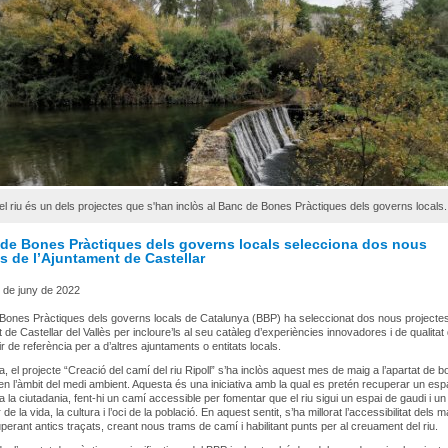
el riu és un dels projectes que s'han inclòs al Banc de Bones Pràctiques dels governs locals.
 de Bones Pràctiques dels governs locals selecciona dos nous
s de l’Ajuntament de Castellar
 de juny de 2022
Bones Pràctiques dels governs locals de Catalunya (BBP) ha seleccionat dos nous projecte
 de Castellar del Vallès per incloure’ls al seu catàleg d’experiències innovadores i de qualitat
r de referència per a d’altres ajuntaments o entitats locals.
, el projecte “Creació del camí del riu Ripoll” s’ha inclòs aquest mes de maig a l’apartat de 
en l’àmbit del medi ambient. Aquesta és una iniciativa amb la qual es pretén recuperar un esp
a la ciutadania, fent-hi un camí accessible per fomentar que el riu sigui un espai de gaudi i un
de la vida, la cultura i l’oci de la població. En aquest sentit, s’ha millorat l’accessibilitat dels 
uperant antics traçats, creant nous trams de camí i habilitant punts per al creuament del riu.