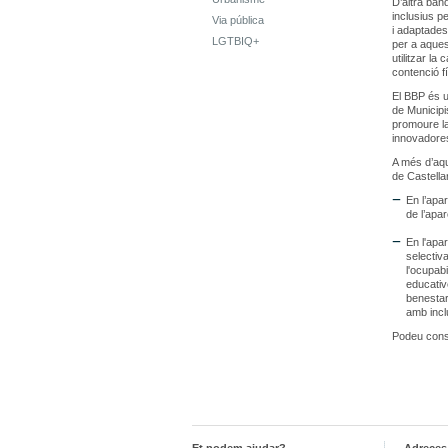
D’altra ban
inclusius pe
Via pública
i adaptades
LGTBIQ+
per a aquest
utilitzar la
contenció f
El BBP és u
de Municipi
promoure la
innovadores
A més d’aqu
de Castellar
En l’apa
de l’apar
En l'apa
selectiv
l'ocupabi
educativ
benestar 
amb incl
Podeu cons