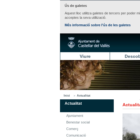
Ús de galetes
Aquest lloc utilitza galetes de tercers per poder m
acceptes la seva utilització.
Més informació sobre l'ús de les galetes
Viure
Descob
Inici
Actualitat
Actualitat
Actualit
Ajuntament
Benestar social
Comerç
Comunicació