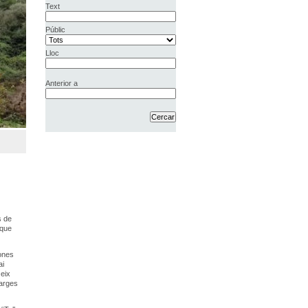
Text
Públic
Lloc
Anterior a
s de
 que
bones
ai
 eix
marges