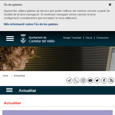
Ús de galetes
Aquest lloc utilitza galetes de tercers per poder millorar els nostres serveis a partir de
l'anàlisi de la teva navegació. Si continues navegant sense canviar la teva
configuració considerarem que acceptes la seva utilització.
Més informació sobre l'ús de les galetes
Google Translate
Inici
Contacte
Inici
Actualitat
Actualitat
Actualitat