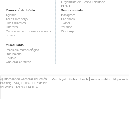
Organisme de Gestió Tributària
PIPAD
Promoció de la Vila
Xarxes socials
Agenda
Instagram
Àrees d'esbarjo
Facebook
Llocs d'interès
Twitter
Itineraris
Youtube
Comerços, restaurants i serveis
WhatsApp
privats
Miscel·lània
Predicció meteorològica
Defuncions
Entitats
Castellar en xifres
Ajuntament de Castellar del Vallès ·
Avís legal
Sobre el web
Accessibilitat
Mapa web
Passeig Tolrà, 1 | 08211 Castellar
del Vallès | Tel. 93 714 40 40