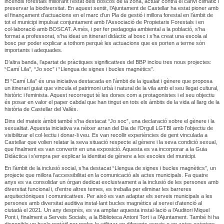
incendis forestals millorant l’estat dels boscos de la zona, actuar contra el canvi climàtic i
preservar la biodiversitat. En aquest sentit, l’Ajuntament de Castellar ha estat pioner amb
el finançament d’actuacions en el marc d’un Pla de gestió i millora forestal en l’àmbit de
tot el municipi impulsat conjuntament amb l’Associació de Propietaris Forestals i en
col·laboració amb BOSCAT. A més, i per fer pedagogia ambiental a la població, s’ha
format a professorat, s’ha ideat un itinerari didàctic al bosc i s’ha creat una escola al
bosc per poder explicar a tothom perquè les actuacions que es porten a terme són
importants i adequades.
D’altra banda, l’apartat de pràctiques significatives del BBP inclou tres nous projectes:
“Camí Lila”, “Jo soc” i “Llengua de signes i bucles magnètics”.
El “Camí Lila” és una iniciativa destacada en l’àmbit de la igualtat i gènere que proposa
un itinerari guiat que vincula el patrimoni urbà i natural de la vila amb el seu llegat cultural,
històric i feminista. Aquest recorregut té les dones com a protagonistes i el seu objectiu
és posar en valor el paper cabdal que han tingut en tots els àmbits de la vida al llarg de la
història de Castellar del Vallès.
Dins del mateix àmbit també s’ha destacat “Jo soc”, una declaració sobre el gènere i la
sexualitat. Aquesta iniciativa va néixer arran del Dia de l’Orgull LGTBI amb l’objectiu de
visibilitzar el col·lectiu i donar-li veu. Es van recollir experiències de gent vinculada a
Castellar que volien relatar la seva situació respecte al gènere i la seva condició sexual,
que finalment es van convertir en una exposició. Aquesta es va incorporar a la Guia
Didàctica i s’empra per explicar la identitat de gènere a les escoles del municipi.
En l’àmbit de la inclusió social, s’ha destacat “Llengua de signes i bucles magnètics”, un
projecte que millora l’accessibilitat en la comunicació als actes municipals. Fa quatre
anys es va consolidar un òrgan dedicat exclusivament a la inclusió de les persones amb
diversitat funcional i, d’entre altres temes, es treballa per eliminar les barreres
arquitectòniques i comunicatives. Per això es van adaptar els serveis municipals a les
persones amb diversitat auditiva instal·lant bucles magnètics al servei d’atenció al
ciutadà el 2021. Un any després, es va ampliar aquesta instal·lació a l’Auditori Miquel
Pont i, finalment a Serveis Socials, a la Biblioteca Antoni Tort i a l’Ajuntament. També hi ha
disponible un bucle portàtil per poder-lo utilitzar en diferents espais o en actes exteriors.