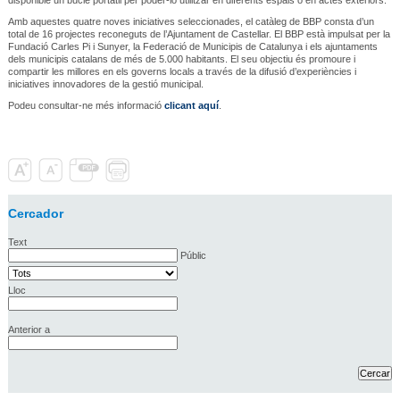
Amb aquestes quatre noves iniciatives seleccionades, el catàleg de BBP consta d’un
total de 16 projectes reconeguts de l’Ajuntament de Castellar. El BBP està impulsat per la
Fundació Carles Pi i Sunyer, la Federació de Municipis de Catalunya i els ajuntaments
dels municipis catalans de més de 5.000 habitants. El seu objectiu és promoure i
compartir les millores en els governs locals a través de la difusió d’experiències i
iniciatives innovadores de la gestió municipal.
Podeu consultar-ne més informació
clicant aquí
.
Cercador
Text
Públic
Lloc
Anterior a