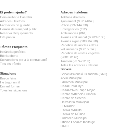
Et podem ajudar?
Adreces i telèfons
Com arribar a Castellar
Telèfons d'interès
Adreces i telèfons
Ajuntament (937144040)
Farmàcies de guàrdia
Policia (937144830)
Horaris de transport públic
Emergències (112)
Reserva d'equipaments
Ambulàncies (061)
Cita prèvia
Avaries enllumenat (686216138)
Avaries aigua (900304070)
Recollida de mobles i altres
Tràmits Freqüents
voluminosos (900150140)
Instància genèrica
Recollida de restes vegetals
Bústia oberta
(900150140)
Subvencions per a la contractació
Tanatori (937471203)
Tots els tràmits
Totes les adreces i telèfons
Serveis
Situacions
Servei d'Atenció Ciutadana (SAC)
Arxiu Municipal
Busco feina
Biblioteca Municipal
He tingut un fill
Casal Catalunya
Em vull formar
Casal d'Avis Plaça Major
Totes les situacions
Centre d'Atenció Primària
Centre de Serveis
Deixalleria Municipal
El Mirador
Escola d'Adults
Escola de Música
Ludoteca Municipal
Oficina Local d'Habitatge
OMIC