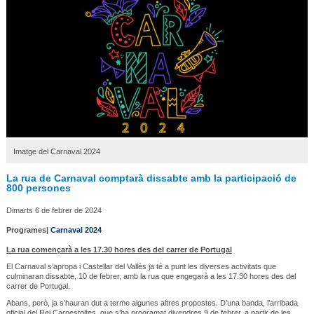
Imatge del Carnaval 2024
La rua de Carnaval comptarà dissabte amb la participació de
800 persones
Dimarts 6 de febrer de 2024
Programes|
Carnaval 2024
La rua començarà a les 17.30 hores des del carrer de Portugal
El Carnaval s’apropa i Castellar del Vallès ja té a punt les diverses activitats que
culminaran dissabte, 10 de febrer, amb la rua que engegarà a les 17.30 hores des del
carrer de Portugal.
Abans, però, ja s’hauran dut a terme algunes altres propostes. D’una banda, l’arribada
oficial del Rei Carnestoltes, que s’ha programat divendres 9 de febrer, a partir de les