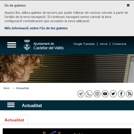
Ús de galetes
Aquest lloc utilitza galetes de tercers per poder millorar els nostres serveis a partir de
l'anàlisi de la teva navegació. Si continues navegant sense canviar la teva
configuració considerarem que acceptes la seva utilització.
Més informació sobre l'ús de les galetes
Google Translate
Inici
Contacte
Inici
Actualitat
Actualitat
Actualitat