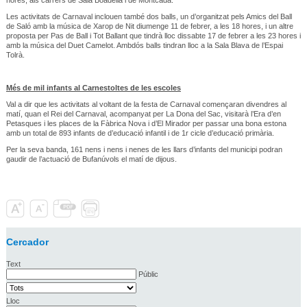
Les activitats de Carnaval inclouen també dos balls, un d’organitzat pels Amics del Ball
de Saló amb la música de Xarop de Nit diumenge 11 de febrer, a les 18 hores, i un altre
proposta per Pas de Ball i Tot Ballant que tindrà lloc dissabte 17 de febrer a les 23 hores i
amb la música del Duet Camelot. Ambdós balls tindran lloc a la Sala Blava de l’Espai
Tolrà.
Més de mil infants al Carnestoltes de les escoles
Val a dir que les activitats al voltant de la festa de Carnaval començaran divendres al
matí, quan el Rei del Carnaval, acompanyat per La Dona del Sac, visitarà l’Era d’en
Petasques i les places de la Fàbrica Nova i d’El Mirador per passar una bona estona
amb un total de 893 infants de d’educació infantil i de 1r cicle d’educació primària.
Per la seva banda, 161 nens i nens i nenes de les llars d’infants del municipi podran
gaudir de l’actuació de Bufanúvols el matí de dijous.
Cercador
Text
Públic
Lloc