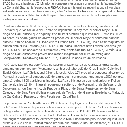
17.30 hores, a la plaça d’El Mirador, en una gran festa que comptarà amb l’actuació de
La Dona del Sac, amb l’espectacle
REMIX!
i durant la qual es repartirà coca i xocolata
entre els assistents. També divendres, a les 19 hores, La Fàbrica ha programat un festa
de disfresses a la Sala Blava de l’Espai Tolrà; una
discoshow
amb molts regals que
s’allargarà fins a la mitjanit.
L’endemà, dissabte 10 de febrer, serà un dia replè d’activitats. Al matí, amb la festa de
Carnaval que l’Associació del Centre ha organitzat un any més al carrer Major i a la
plaça de Cal Calissó i que enguany s’ha titulat “La música que ens mou. Entre les 9 i les
14 hores es podrà gaudir de diverses propostes. Al carrer Major hi haurà ball flamenc
amb la Casa de Andalucía i Dòlar Artista Urbano (d’11 a 11.45 h), una classe magistral de
zumba amb Núria Estrada (de 12 a 12.30 h), salsa i bachata amb Latidos Salseros (de
12.30 a 13 h) i un concert de l’Orquestra Jove d’Artcàdia (de 13 a 13.45 h). A més, a la
plaça de Cal Calissó s’ha previst una classe magistral i ball lliure de swing amb
SwingCopats i SonaSwing (de 12 a 14 h), i també un concurs de disfresses.
Però l’activitat més característica de la programació, la rua de Carnaval, organitzada
enguany un cop més per l’Ajuntament, amb la col·laboració del Grup Il·lusió, Colònies i
Esplai Xiribec i La Fàbrica, tindrà lloc a la tarda. A les 17 hores s’ha convocat al carrer de
Portugal la tradicional concentració de carrosses i comparses, que aquest 2024 compta
amb 13 colles i 800 participants inscrits. La Rua s’iniciarà un cop hagi arribat el Rei del
Carnaval, a les 17.30 h, i farà el recorregut següent: c. de Portugal, c. de Suïssa, c. de
Barcelona, c. de Jaume I, c. de Prat de la Riba, c. de Santa Perpètua, av. de Sant
Esteve, c. de Sant Pere d'Ullastre, passeig de Tolrà, c. del General Boadella, c. Major, pl.
de Cal Calissó, Passeig, c. dels Pedrissos i Espai Tolrà.
Es preveu que la Rua finalitzi a les 19.30 hores a la plaça de la Fàbrica Nova, on el Rei
del Carnaval lliurarà els premis del concurs de participants a la Rua. L’acte de lliurament
dels guardons seguirà amb un final de festa a càrrec de DJ JANUX i l’animador Marc
Balsach. Des del moment de l’arribada, Colònies i Esplai Xiribec cuinarà, amb els ous
que hagin recollit durant tot el recorregut de la Rua, una truitada popular que aquest 2024
arriba a la 36a edició. L’entitat també recollirà ous durant el matí de dissabte, d’11 a 13.30
hores, als carrers de Sala Boadella i de Montcada.