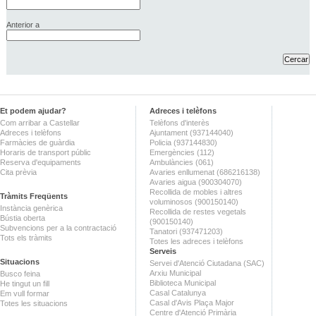
Anterior a
Et podem ajudar?
Adreces i telèfons
Com arribar a Castellar
Telèfons d'interès
Adreces i telèfons
Ajuntament (937144040)
Farmàcies de guàrdia
Policia (937144830)
Horaris de transport públic
Emergències (112)
Reserva d'equipaments
Ambulàncies (061)
Cita prèvia
Avaries enllumenat (686216138)
Avaries aigua (900304070)
Recollida de mobles i altres
Tràmits Freqüents
voluminosos (900150140)
Instància genèrica
Recollida de restes vegetals
Bústia oberta
(900150140)
Subvencions per a la contractació
Tanatori (937471203)
Tots els tràmits
Totes les adreces i telèfons
Serveis
Situacions
Servei d'Atenció Ciutadana (SAC)
Arxiu Municipal
Busco feina
Biblioteca Municipal
He tingut un fill
Casal Catalunya
Em vull formar
Casal d'Avis Plaça Major
Totes les situacions
Centre d'Atenció Primària