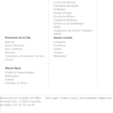
Centre de Serveis
Deixalleria Municipal
El Mirador
Escola d'Adults
Escola de Música
Ludoteca Municipal
Oficina Local d'Habitatge
OMIC
Organisme de Gestió Tributària
PIPAD
Promoció de la Vila
Xarxes socials
Agenda
Instagram
Àrees d'esbarjo
Facebook
Llocs d'interès
Twitter
Itineraris
Youtube
Comerços, restaurants i serveis
WhatsApp
privats
Miscel·lània
Predicció meteorològica
Defuncions
Entitats
Castellar en xifres
Ajuntament de Castellar del Vallès ·
Avís legal
Sobre el web
Accessibilitat
Mapa web
Passeig Tolrà, 1 | 08211 Castellar
del Vallès | Tel. 93 714 40 40