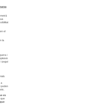
 marxa
rmetrà
gua
ibilitat
en el
n la
quera i
pleixin
 i pugui
rials
 a
i poden
tic.
ue es
u que
 que