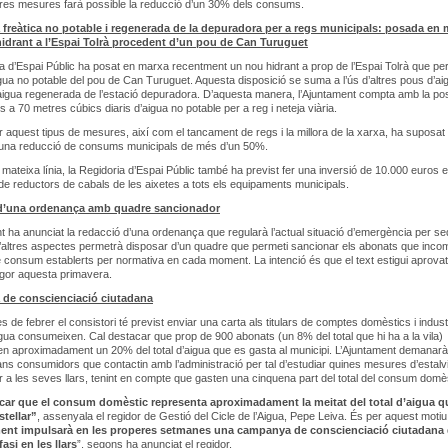
ltres mesures farà possible la reducció d’un 30% dels consums.
 freàtica no potable i regenerada de la depuradora per a regs municipals: posada en
idrant a l’Espai Tolrà procedent d’un pou de Can Turuguet
a d’Espai Públic ha posat en marxa recentment un nou hidrant a prop de l’Espai Tolrà que pe
gua no potable del pou de Can Turuguet. Aquesta disposició se suma a l’ús d’altres pous d’ai
d’aigua regenerada de l’estació depuradora. D’aquesta manera, l’Ajuntament compta amb la poss
fins a 70 metres cúbics diaris d’aigua no potable per a reg i neteja viària.
r aquest tipus de mesures, així com el tancament de regs i la millora de la xarxa, ha suposat 
 una reducció de consums municipals de més d’un 50%.
mateixa línia, la Regidoria d’Espai Públic també ha previst fer una inversió de 10.000 euros e
ó de reductors de cabals de les aixetes a tots els equipaments municipals.
d’una ordenança amb quadre sancionador
t ha anunciat la redacció d’una ordenança que regularà l’actual situació d’emergència per se
’altres aspectes permetrà disposar d’un quadre que permeti sancionar els abonats que incom
de consum establerts per normativa en cada moment. La intenció és que el text estigui aprovat
igor aquesta primavera.
de conscienciació ciutadana
 de febrer el consistori té previst enviar una carta als titulars de comptes domèstics i indust
ua consumeixen. Cal destacar que prop de 900 abonats (un 8% del total que hi ha a la vila)
 aproximadament un 20% del total d’aigua que es gasta al municipi. L’Ajuntament demanarà
ns consumidors que contactin amb l’administració per tal d’estudiar quines mesures d’estalv
 a les seves llars, tenint en compte que gasten una cinquena part del total del consum domès
car que el consum domèstic representa aproximadament la meitat del total d’aigua q
stellar”
, assenyala el regidor de Gestió del Cicle de l’Aigua, Pepe Leiva. És per aquest moti
ment impulsarà en les properes setmanes una campanya de conscienciació ciutadana
asi en les llars
”, segons ha anunciat el regidor.