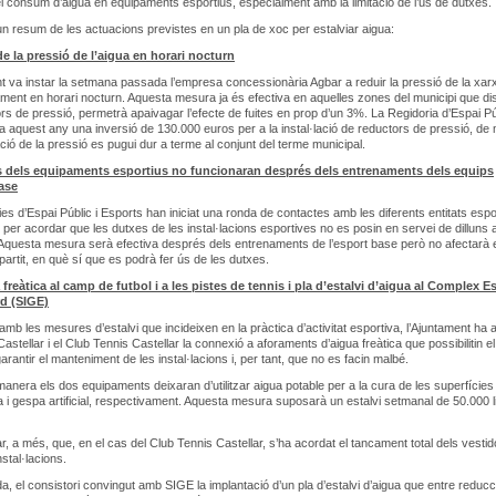
l consum d’aigua en equipaments esportius, especialment amb la limitació de l’ús de dutxes.
n resum de les actuacions previstes en un pla de xoc per estalviar aigua:
de la pressió de l’aigua en horari nocturn
t va instar la setmana passada l’empresa concessionària Agbar a reduir la pressió de la xar
ment en horari nocturn. Aquesta mesura ja és efectiva en aquelles zones del municipi que d
rs de pressió, permetrà apaivagar l’efecte de fuites en prop d’un 3%. La Regidoria d’Espai Pú
 a aquest any una inversió de 130.000 euros per a la instal·lació de reductors de pressió, d
ació de la pressió es pugui dur a terme al conjunt del terme municipal.
 dels equipaments esportius no funcionaran després dels entrenaments dels equips
ase
ies d’Espai Públic i Esports han iniciat una ronda de contactes amb les diferents entitats espo
i per acordar que les dutxes de les instal·lacions esportives no es posin en servei de dilluns 
Aquesta mesura serà efectiva després dels entrenaments de l’esport base però no afectarà 
 partit, en què sí que es podrà fer ús de les dutxes.
freàtica al camp de futbol i a les pistes de tennis i pla d’estalvi d’aigua al Complex E
d (SIGE)
amb les mesures d’estalvi que incideixen en la pràctica d’activitat esportiva, l’Ajuntament ha 
stellar i el Club Tennis Castellar la connexió a aforaments d’aigua freàtica que possibilitin el
arantir el manteniment de les instal·lacions i, per tant, que no es facin malbé.
anera els dos equipaments deixaran d’utilitzar aigua potable per a la cura de les superfícies
a i gespa artificial, respectivament. Aquesta mesura suposarà un estalvi setmanal de 50.000 l
r, a més, que, en el cas del Club Tennis Castellar, s’ha acordat el tancament total dels vesti
stal·lacions.
da, el consistori convingut amb SIGE la implantació d’un pla d’estalvi d’aigua que entre reduc