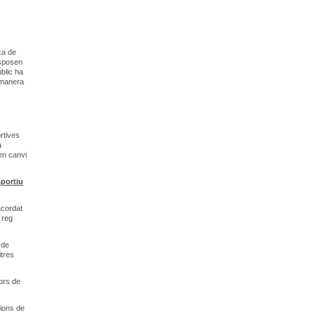
xa de
isposen
blic ha
e manera
rtives
a
en canvi
sportiu
acordat
 reg
 de
itres
dors de
cions de