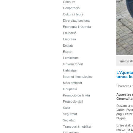
Consum
Cooperació
Cultura i lleure
Diversitat funcional
Economia i hisenda
Educació
Empresa
Entitats
Esport
Feminisme
Imatge de 
Govern Obert
Habitatge
L’Ajunta
tanca l
Internet i tecnologies
Medi ambient
Divendres 
Ocupació
Aquestes m
Promoció de la vila
Generalita
Protecció civil
Davant la si
Salut
Vallès, l’A
Seguretat
pugui estar
l’Aigua.
Societat
Entre d’alt
Transport i mobilitat
nocturn a t
Urbanisme