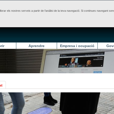
illorar els nostres serveis a partir de l'anàlisi de la teva navegació. Si continues navegant 
rir
Aprendre
Empresa i ocupació
Gov
at