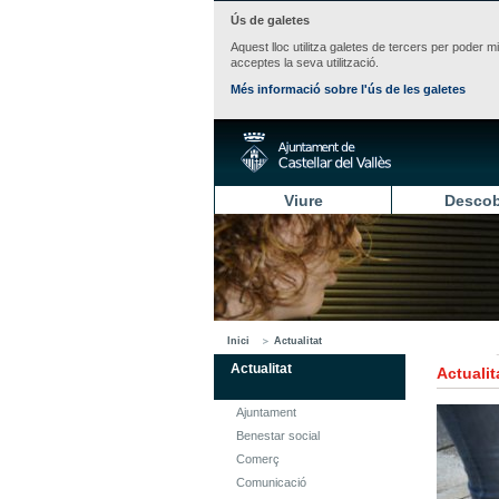
Ús de galetes
Aquest lloc utilitza galetes de tercers per poder m
acceptes la seva utilització.
Més informació sobre l'ús de les galetes
Viure
Descob
Inici
Actualitat
Actualitat
Actualit
Ajuntament
Benestar social
Comerç
Comunicació