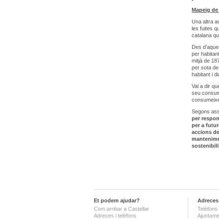
Mapeig de 
Una altra a
les fuites q
catalana qu
Des d’aques
per habitant
mitjà de 187
per sota de 
habitant i d
Val a dir q
seu consum 
consumeixen
Segons asse
per respond
per a futu
accions de
mantenimen
sostenibil
Et podem ajudar?
Adreces 
Com arribar a Castellar
Telèfons 
Adreces i telèfons
Ajuntame