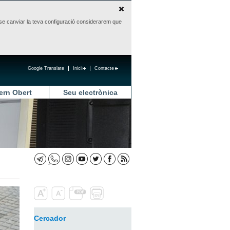
sense canviar la teva configuració considerarem que
Google Translate
Inici
Contacte
ern Obert
Seu electrònica
Cercador