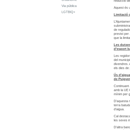
reducció de
Via pública
Aquest és u
LGTBIQ+
Limitació 
L’Ajuntamen
subministra
de regulado
previst per
que la limit
Les dutxes
d’esport b
Les regidor
del municip
divendres. 
els dies de
Ús d’aigua 
de Puigver
Continuant 
amb la UE Ca
mínim per g
D’aquesta m
terra batud
d’aigua.
Cal destaca
les seves in
D’altra ban