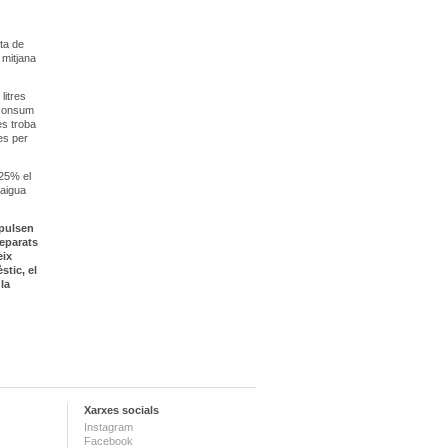
ta de
 mitjana
litres
n consum
es troba
res per
 25% el
 aigua
mpulsen
reparats
eix
tic, el
la
Xarxes socials
Instagram
Facebook