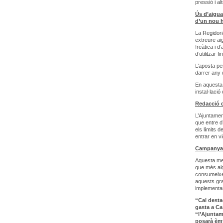
pressió i a
Ús d’aigua
d’un nou h
La Regidori
extreure ai
freàtica i 
d’utilitzar 
L’aposta pe
darrer any
En aquesta 
instal·laci
Redacció 
L’Ajuntamen
que entre d
els límits 
entrar en v
Campanya 
Aquesta mes
que més aig
consumeixen
aquests gra
implementar
“Cal desta
gasta a Ca
“l’Ajunta
posarà èmf