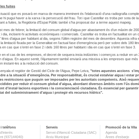
les fuites
ctuació que es posarà en marxa de manera imminent és l’elaboració d’una radiografia comple
ue hi pugui haver a la xarxa i la persecució del frau. Tot i que Castellar es troba per sota de la
ant a fuites, la Regidoria d’Espai Públic també s’ha proposat dur a terme aquest mapeig.
t mes de febrer, la limitació del consum global d'aigua per abastament és d’un màxim de 200 
 i dia, incloent-hi activitats econòmiques i comercials. Castellar es troba en l’actualitat en u
 litres d’aigua per habitant al dia, segons l’últim registre del mes de desembre. Aquesta xifra 
la limitació fixada per la Generalitat en l’actual fase d’emergència però per sobre dels 180 lit
ia en cas que s’entri en fase 2 i dels 160 litres per habitant i dia en cas que s’entri en fase 3.
ue en el cas de les empreses, el decret de sequera insta indústries i comerços a reduir en un
d’aigua. En aquest sentit, l’Ajuntament també enviarà una missiva a les empreses que més
 instant-les a la reducció del consum.
nyala el regidor de Gestió del Cicle de l’Aigua, Pepe Leiva,
"totes aquestes accions s'i
re a la situació d'emergència. Per responsabilitat, és crucial estalviar aigua i estar p
res restriccions que puguin ser imposades per les autoritats competents. Això requer
cidides per reduir el consum global d'aigua, abordant diversos àmbits com l'ús domès
t d'instal·lacions esportives i la conscienciació ciutadana. És essencial per garantir 
itat del subministrament d'aigua i protegir els recursos hídrics".
i telèfons
Serveis
Promoció de la Vila
d'interès
Servei d'Atenció Ciutadana (SAC)
Agenda
nt (937144040)
Arxiu Municipal
Àrees d'esbarjo