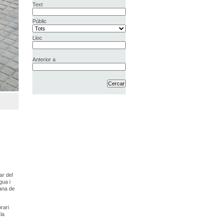
Text
Públic
Lloc
Anterior a
ar del
gua i
lana de
rari
la