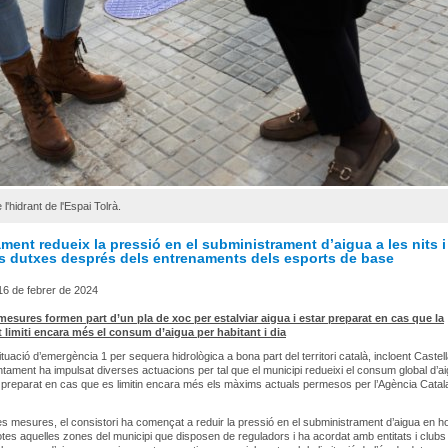
l'hidrant de l'Espai Tolrà.
ment redueix la pressió en el subministrament d’aigua a les nits i
es dutxes després dels entrenaments dels esports de base
16 de febrer de 2024
esures formen part d’un pla de xoc per estalviar aigua i estar preparat en cas que la
t limiti encara més el consum d’aigua per habitant i dia
tuació d’emergència 1 per sequera hidrològica a bona part del territori català, incloent Castell
juntament ha impulsat diverses actuacions per tal que el municipi redueixi el consum global d’ai
 preparat en cas que es limitin encara més els màxims actuals permesos per l’Agència Cata
res mesures, el consistori ha començat a reduir la pressió en el subministrament d’aigua en ho
otes aquelles zones del municipi que disposen de reguladors i ha acordat amb entitats i clubs 