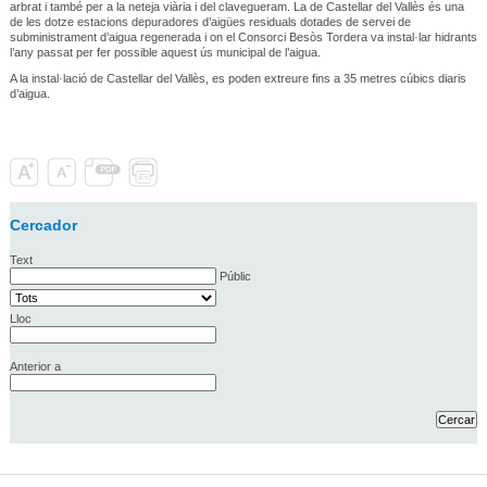
arbrat i també per a la neteja viària i del clavegueram. La de Castellar del Vallès és una
de les dotze estacions depuradores d’aigües residuals dotades de servei de
subministrament d’aigua regenerada i on el Consorci Besòs Tordera va instal·lar hidrants
l’any passat per fer possible aquest ús municipal de l’aigua.
A la instal·lació de Castellar del Vallès, es poden extreure fins a 35 metres cúbics diaris
d’aigua.
Cercador
Text
Públic
Lloc
Anterior a