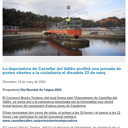
La depuradora de Castellar del Vallès acollirà una jornada de
portes obertes a la ciutadania el dissabte 23 de març
Divendres 15 de març de 2024
Programes|
Dia Mundial de l'aigua 2024
El Consorci Besòs Tordera, del qual forma part l’Ajuntament de Castellar del
Vallès, se suma així a la campanya impulsada per la Generalitat que obrirà
instal·lacions de tractament d’aigua arreu de Catalunya
S’han programat dos torns de visita, el primer a les 10 hores i el segon a les 12
hores i per participar-hi cal fer inscripció prèvia a
www.castellarvalles.cat/portesobertesdepuradora
El Consorci Besòs Tordera, amb la col·laboració de l’Ajuntament, ha organitzat per al