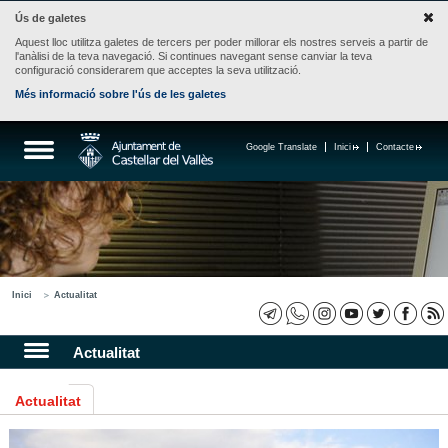
Ús de galetes
Aquest lloc utilitza galetes de tercers per poder millorar els nostres serveis a partir de
l'anàlisi de la teva navegació. Si continues navegant sense canviar la teva
configuració considerarem que acceptes la seva utilització.
Més informació sobre l'ús de les galetes
Google Translate
Inici
Contacte
Inici
Actualitat
Actualitat
Actualitat