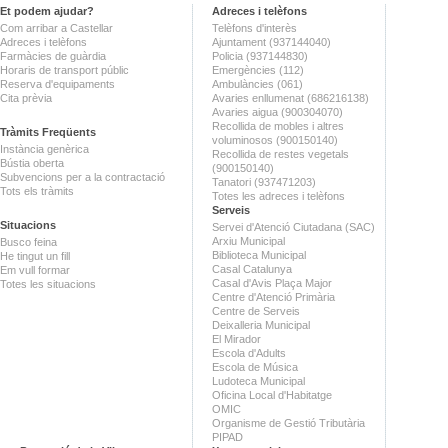
Et podem ajudar?
Adreces i telèfons
Com arribar a Castellar
Telèfons d'interès
Adreces i telèfons
Ajuntament (937144040)
Farmàcies de guàrdia
Policia (937144830)
Horaris de transport públic
Emergències (112)
Reserva d'equipaments
Ambulàncies (061)
Cita prèvia
Avaries enllumenat (686216138)
Avaries aigua (900304070)
Recollida de mobles i altres
Tràmits Freqüents
voluminosos (900150140)
Instància genèrica
Recollida de restes vegetals
Bústia oberta
(900150140)
Subvencions per a la contractació
Tanatori (937471203)
Tots els tràmits
Totes les adreces i telèfons
Serveis
Situacions
Servei d'Atenció Ciutadana (SAC)
Arxiu Municipal
Busco feina
Biblioteca Municipal
He tingut un fill
Casal Catalunya
Em vull formar
Casal d'Avis Plaça Major
Totes les situacions
Centre d'Atenció Primària
Centre de Serveis
Deixalleria Municipal
El Mirador
Escola d'Adults
Escola de Música
Ludoteca Municipal
Oficina Local d'Habitatge
OMIC
Organisme de Gestió Tributària
PIPAD