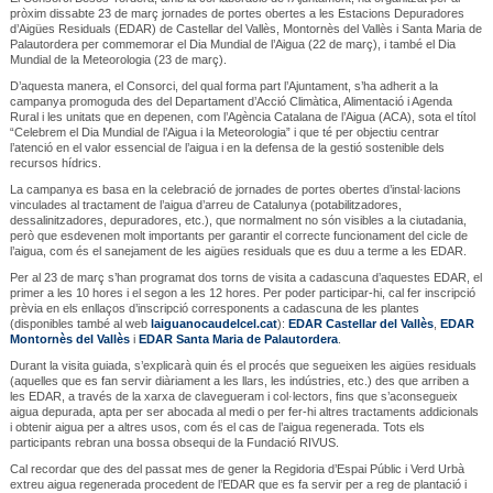
pròxim dissabte 23 de març jornades de portes obertes a les Estacions Depuradores
d’Aigües Residuals (EDAR) de Castellar del Vallès, Montornès del Vallès i Santa Maria de
Palautordera per commemorar el Dia Mundial de l’Aigua (22 de març), i també el Dia
Mundial de la Meteorologia (23 de març).
D’aquesta manera, el Consorci, del qual forma part l’Ajuntament, s’ha adherit a la
campanya promoguda des del Departament d’Acció Climàtica, Alimentació i Agenda
Rural i les unitats que en depenen, com l’Agència Catalana de l’Aigua (ACA), sota el títol
“Celebrem el Dia Mundial de l’Aigua i la Meteorologia” i que té per objectiu centrar
l’atenció en el valor essencial de l’aigua i en la defensa de la gestió sostenible dels
recursos hídrics.
La campanya es basa en la celebració de jornades de portes obertes d’instal·lacions
vinculades al tractament de l’aigua d’arreu de Catalunya (potabilitzadores,
dessalinitzadores, depuradores, etc.), que normalment no són visibles a la ciutadania,
però que esdevenen molt importants per garantir el correcte funcionament del cicle de
l’aigua, com és el sanejament de les aigües residuals que es duu a terme a les EDAR.
Per al 23 de març s’han programat dos torns de visita a cadascuna d’aquestes EDAR, el
primer a les 10 hores i el segon a les 12 hores. Per poder participar-hi, cal fer inscripció
prèvia en els enllaços d’inscripció corresponents a cadascuna de les plantes
(disponibles també al web
laiguanocaudelcel.cat
):
EDAR Castellar del Vallès
,
EDAR
Montornès del Vallès
i
EDAR Santa Maria de Palautordera
.
Durant la visita guiada, s’explicarà quin és el procés que segueixen les aigües residuals
(aquelles que es fan servir diàriament a les llars, les indústries, etc.) des que arriben a
les EDAR, a través de la xarxa de clavegueram i col·lectors, fins que s’aconsegueix
aigua depurada, apta per ser abocada al medi o per fer-hi altres tractaments addicionals
i obtenir aigua per a altres usos, com és el cas de l’aigua regenerada. Tots els
participants rebran una bossa obsequi de la Fundació RIVUS.
Cal recordar que des del passat mes de gener la Regidoria d’Espai Públic i Verd Urbà
extreu aigua regenerada procedent de l’EDAR que es fa servir per a reg de plantació i