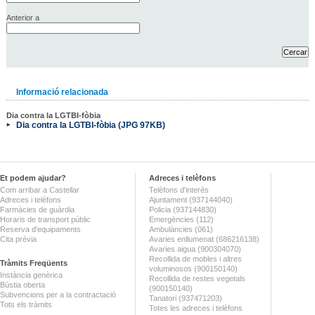
Anterior a
Informació relacionada
Dia contra la LGTBI-fòbia
Dia contra la LGTBI-fòbia (JPG 97KB)
Et podem ajudar?
Adreces i telèfons
Com arribar a Castellar
Telèfons d'interès
Adreces i telèfons
Ajuntament (937144040)
Farmàcies de guàrdia
Policia (937144830)
Horaris de transport públic
Emergències (112)
Reserva d'equipaments
Ambulàncies (061)
Cita prèvia
Avaries enllumenat (686216138)
Avaries aigua (900304070)
Recollida de mobles i altres
Tràmits Freqüents
voluminosos (900150140)
Instància genèrica
Recollida de restes vegetals
Bústia oberta
(900150140)
Subvencions per a la contractació
Tanatori (937471203)
Tots els tràmits
Totes les adreces i telèfons