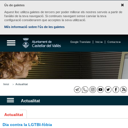
Ús de galetes
Aquest lloc utilitza galetes de tercers per poder millorar els nostres serveis a partir de
l'anàlisi de la teva navegació. Si continues navegant sense canviar la teva
configuració considerarem que acceptes la seva utilització.
Més informació sobre l'ús de les galetes
Google Translate
Inici
Contacte
Inici
Actualitat
Actualitat
Actualitat
Dia contra la LGTBI-fòbia