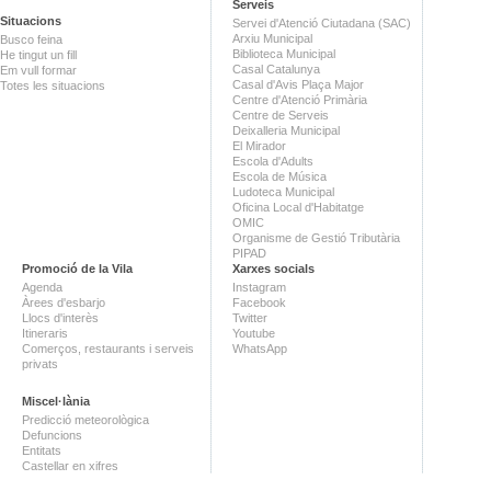
Serveis
Situacions
Servei d'Atenció Ciutadana (SAC)
Arxiu Municipal
Busco feina
Biblioteca Municipal
He tingut un fill
Casal Catalunya
Em vull formar
Casal d'Avis Plaça Major
Totes les situacions
Centre d'Atenció Primària
Centre de Serveis
Deixalleria Municipal
El Mirador
Escola d'Adults
Escola de Música
Ludoteca Municipal
Oficina Local d'Habitatge
OMIC
Organisme de Gestió Tributària
PIPAD
Promoció de la Vila
Xarxes socials
Agenda
Instagram
Àrees d'esbarjo
Facebook
Llocs d'interès
Twitter
Itineraris
Youtube
Comerços, restaurants i serveis
WhatsApp
privats
Miscel·lània
Predicció meteorològica
Defuncions
Entitats
Castellar en xifres