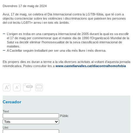
Divendres 17 de maig de 2024
Avui, 17 de maig, se celebra el Dia Internacional contra la LGTBI-fòbia, que té com a
objectiu conscienciar sobre les violències i discriminacions que pateixen les persones
del col·lectiu LGBTI+ arreu i en tots els àmbits.
L’origen es troba en una campanya internacional de 2005 durant la qual es va escollir
el 17 de maig per commemorar que el mateix dia de 1990 l’Organització Mundial de la
Salut va decidir eliminar l’homosexualitat de la seva classificació internacional de
malalties.
A Castellar seguim treballant per ser una vila més lliure i més diversa.
Els propers dies es duran a terme a la vila diverses activitats al voltant d'aquesta jornada
reivindicativa. Podeu consultar-les a
www.castellarvalles.cat/diacontralhomofobia
Cercador
Text
Públic
Lloc