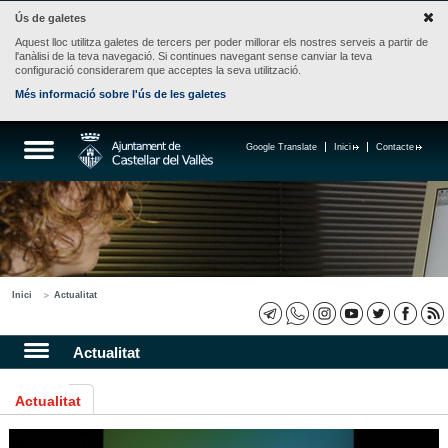
Ús de galetes
Aquest lloc utilitza galetes de tercers per poder millorar els nostres serveis a partir de
l'anàlisi de la teva navegació. Si continues navegant sense canviar la teva
configuració considerarem que acceptes la seva utilització.
Més informació sobre l'ús de les galetes
Google Translate
Inici
Contacte
Inici
Actualitat
Actualitat
Actualitat