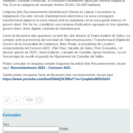
habitants i consells comarcals. El consistori castellarenc figura per novena vegada al
Top 10 en la categoria de municipis d’entre 20.001 i 50.000 habitants.
L’objectiu dels Reconeixements Administració Oberta és valorar i reconèixer la
implantació i l’ús dels serveis d’administració electrònica i la seva consegüent
transformació digital en la seva relació amb la ciutadania i en la seva gestió interna i el
govern obert. Per fer-ho, s’analitzen una trentena d’indicadors agrupats en tres apartats:
govern obert, drets digitals i activitat de l’administració.
L’acte de lliurament dels guardons va tenir lloc ahir dimarts al Teatre Auditori de Salou i va
comptar amb la presència del secretari de Telecomunicacions i Transformació Digital del
Govern de la Generalitat de Catalunya, Marc Realp, la presidenta de Localret i
vicepresidenta del Consorci AOC, Pilar Díaz, l’alcalde de Salou, Pere Granados, i el
director gerent de l’AOC, Santi Gallardo. L’alcalde de Castellar, Ignasi Giménez, va ser
l’encarregat de recollir el guardó de l’Ajuntament de Castellar del Vallès.
Podeu consultar el rànquing complet d’aquesta 9a edició dels Reconeixements clicant
aquí:
Reconeixements 2023 – Consorci AOC
.
També podeu recuperar l’acte de lliurament dels reconeixements clicant aquí:
https://www.youtube.com/live/5S0dQ3CRRaY?si=Yyeq6elu90SV2drH
Cercador
Text
Públic