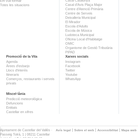
Casal Catalunya
Em vull formar
Casal d'Avis Plaça Major
Totes les situacions
Centre d'Atenció Primària
Centre de Serveis
Deixalleria Municipal
El Mirador
Escola d'Adults
Escola de Música
Ludoteca Municipal
Oficina Local d'Habitatge
OMIC
Organisme de Gestió Tributària
PIPAD
Promoció de la Vila
Xarxes socials
Agenda
Instagram
Àrees d'esbarjo
Facebook
Llocs d'interès
Twitter
Itineraris
Youtube
Comerços, restaurants i serveis
WhatsApp
privats
Miscel·lània
Predicció meteorològica
Defuncions
Entitats
Castellar en xifres
Ajuntament de Castellar del Vallès ·
Avís legal
Sobre el web
Accessibilitat
Mapa web
Passeig Tolrà, 1 | 08211 Castellar