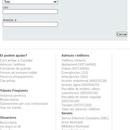
Lloc
Anterior a
Et podem ajudar?
Adreces i telèfons
Com arribar a Castellar
Telèfons d'interès
Adreces i telèfons
Ajuntament (937144040)
Farmàcies de guàrdia
Policia (937144830)
Horaris de transport públic
Emergències (112)
Reserva d'equipaments
Ambulàncies (061)
Cita prèvia
Avaries enllumenat (686216138)
Avaries aigua (900304070)
Recollida de mobles i altres
Tràmits Freqüents
voluminosos (900150140)
Instància genèrica
Recollida de restes vegetals
Bústia oberta
(900150140)
Subvencions per a la contractació
Tanatori (937471203)
Tots els tràmits
Totes les adreces i telèfons
Serveis
Situacions
Servei d'Atenció Ciutadana (SAC)
Arxiu Municipal
Busco feina
Biblioteca Municipal
He tingut un fill