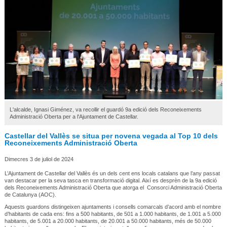
L'alcalde, Ignasi Giménez, va recollir el guardó 9a edició dels Reconeixements
Administració Oberta per a l'Ajuntament de Castellar.
Castellar del Vallès se situa per novena vegada al Top 10 dels
Reconeixements Administració Oberta
Dimecres 3 de juliol de 2024
L’Ajuntament de Castellar del Vallès és un dels cent ens locals catalans que l’any passat
van destacar per la seva tasca en transformació digital. Així es desprèn de la 9a edició
dels Reconeixements Administració Oberta que atorga el Consorci Administració Oberta
de Catalunya (AOC).
Aquests guardons distingeixen ajuntaments i consells comarcals d’acord amb el nombre
d’habitants de cada ens: fins a 500 habitants, de 501 a 1.000 habitants, de 1.001 a 5.000
habitants, de 5.001 a 20.000 habitants, de 20.001 a 50.000 habitants, més de 50.000