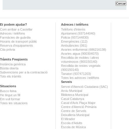
Et podem ajudar?
Adreces i telèfons
Com arribar a Castellar
Telèfons d'interès
Adreces i telèfons
Ajuntament (937144040)
Farmàcies de guàrdia
Policia (937144830)
Horaris de transport públic
Emergències (112)
Reserva d'equipaments
Ambulàncies (061)
Cita prèvia
Avaries enllumenat (686216138)
Avaries aigua (900304070)
Recollida de mobles i altres
Tràmits Freqüents
voluminosos (900150140)
Instància genèrica
Recollida de restes vegetals
Bústia oberta
(900150140)
Subvencions per a la contractació
Tanatori (937471203)
Tots els tràmits
Totes les adreces i telèfons
Serveis
Situacions
Servei d'Atenció Ciutadana (SAC)
Arxiu Municipal
Busco feina
Biblioteca Municipal
He tingut un fill
Casal Catalunya
Em vull formar
Casal d'Avis Plaça Major
Totes les situacions
Centre d'Atenció Primària
Centre de Serveis
Deixalleria Municipal
El Mirador
Escola d'Adults
Escola de Música