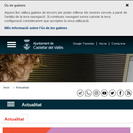
Ús de galetes
Aquest lloc utilitza galetes de tercers per poder millorar els nostres serveis a partir de
l'anàlisi de la teva navegació. Si continues navegant sense canviar la teva
configuració considerarem que acceptes la seva utilització.
Més informació sobre l'ús de les galetes
Google Translate
Inici
Contacte
Inici
Actualitat
Actualitat
Actualitat