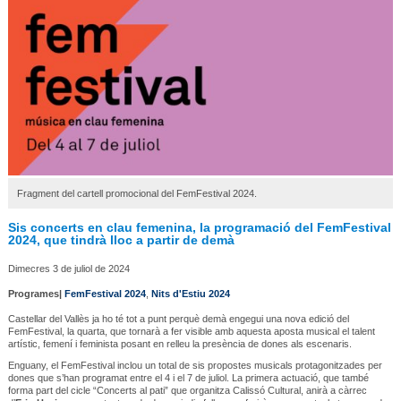
Fragment del cartell promocional del FemFestival 2024.
Sis concerts en clau femenina, la programació del FemFestival
2024, que tindrà lloc a partir de demà
Dimecres 3 de juliol de 2024
Programes|
FemFestival 2024
,
Nits d'Estiu 2024
Castellar del Vallès ja ho té tot a punt perquè demà engegui una nova edició del
FemFestival, la quarta, que tornarà a fer visible amb aquesta aposta musical el talent
artístic, femení i feminista posant en relleu la presència de dones als escenaris.
Enguany, el FemFestival inclou un total de sis propostes musicals protagonitzades per
dones que s’han programat entre el 4 i el 7 de juliol. La primera actuació, que també
forma part del cicle “Concerts al pati” que organitza Calissó Cultural, anirà a càrrec