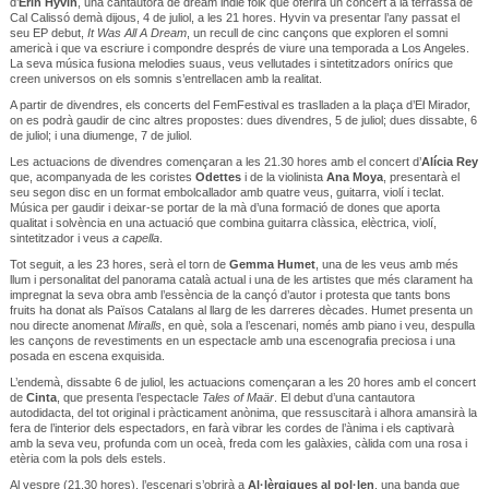
d’
Erin Hyvin
, una cantautora de dream indie folk que oferirà un concert a la terrassa de
Cal Calissó demà dijous, 4 de juliol, a les 21 hores. Hyvin va presentar l’any passat el
seu EP debut,
It Was All A Dream
, un recull de cinc cançons que exploren el somni
americà i que va escriure i compondre després de viure una temporada a Los Angeles.
La seva música fusiona melodies suaus, veus vellutades i sintetitzadors onírics que
creen universos on els somnis s’entrellacen amb la realitat.
A partir de divendres, els concerts del FemFestival es traslladen a la plaça d’El Mirador,
on es podrà gaudir de cinc altres propostes: dues divendres, 5 de juliol; dues dissabte, 6
de juliol; i una diumenge, 7 de juliol.
Les actuacions de divendres començaran a les 21.30 hores amb el concert d’
Alícia Rey
que, acompanyada de les coristes
Odettes
i de la violinista
Ana Moya
, presentarà el
seu segon disc en un format embolcallador amb quatre veus, guitarra, violí i teclat.
Música per gaudir i deixar-se portar de la mà d’una formació de dones que aporta
qualitat i solvència en una actuació que combina guitarra clàssica, elèctrica, violí,
sintetitzador i veus
a capella
.
Tot seguit, a les 23 hores, serà el torn de
Gemma Humet
, una de les veus amb més
llum i personalitat del panorama català actual i una de les artistes que més clarament ha
impregnat la seva obra amb l’essència de la cançó d’autor i protesta que tants bons
fruits ha donat als Països Catalans al llarg de les darreres dècades. Humet presenta un
nou directe anomenat
Miralls
, en què, sola a l’escenari, només amb piano i veu, despulla
les cançons de revestiments en un espectacle amb una escenografia preciosa i una
posada en escena exquisida.
L’endemà, dissabte 6 de juliol, les actuacions començaran a les 20 hores amb el concert
de
Cinta
, que presenta l’espectacle
Tales of Maär
. El debut d’una cantautora
autodidacta, del tot original i pràcticament anònima, que ressuscitarà i alhora amansirà la
fera de l’interior dels espectadors, en farà vibrar les cordes de l’ànima i els captivarà
amb la seva veu, profunda com un oceà, freda com les galàxies, càlida com una rosa i
etèria com la pols dels estels.
Al vespre (21.30 hores), l’escenari s’obrirà a
Al·lèrgiques al pol·len
, una banda que