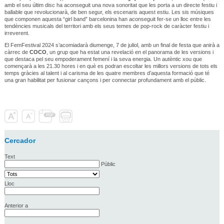
amb el seu últim disc ha aconseguit una nova sonoritat que les porta a un directe festiu i
ballable que revolucionarà, de ben segur, els escenaris aquest estiu. Les sis músiques
que componen aquesta “girl band” barcelonina han aconseguit fer-se un lloc entre les
tendències musicals del territori amb els seus temes de pop-rock de caràcter festiu i
irreverent.
El FemFestival 2024 s’acomiadarà diumenge, 7 de juliol, amb un final de festa que anirà a
càrrec de
COCO
, un grup que ha estat una revelació en el panorama de les versions i
que destaca pel seu empoderament femení i la seva energia. Un autèntic xou que
començarà a les 21.30 hores i en què es podran escoltar les millors versions de tots els
temps gràcies al talent i al carisma de les quatre membres d’aquesta formació que té
una gran habilitat per fusionar cançons i per connectar profundament amb el públic.
Cercador
Text
Públic
Lloc
Anterior a