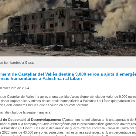
'un bombardeig a Gaza.
ment de Castellar del Vallès destina 9.000 euros a ajuts d’emergè
crisis humanitàries a Palestina i al Líban
0 d'octubre de 2024
t de Castellar del Vallès ha aprovat una partida d’ajuts d’emergència per valor de 9.000 euro
 donar suport a les víctimes de les crisis humanitàries a Palestina i al Líban que pateixen les
es dels conflictes bèl·lics que es viuen en aquests territoris.
’han distribuït de la següent manera:
là de Cooperació al Desenvolupament:
l’Ajuntament ha col·laborat amb una aportació de 
onar suport a la campanya “Crida d’Emergència per la crisi humanitària generada davant l’e
a a Palestina i el Líban”. Des de la declaració de guerra d'Israel contra la Franja de Gaza del
e 2023, més de 43.000 persones palestines han estat assassinades, amb un percentatge mol