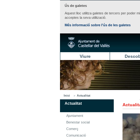
Ús de galetes
Aquest lloc utilitza galetes de tercers per poder m
acceptes la seva utilització.
Més informació sobre l'ús de les galetes
Viure
Descob
Inici
Actualitat
Actualitat
Actualit
Ajuntament
Benestar social
Comerç
Comunicació