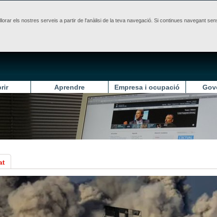
illorar els nostres serveis a partir de l'anàlisi de la teva navegació. Si continues navegant 
rir
Aprendre
Empresa i ocupació
Gov
at