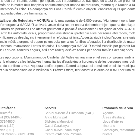
vils que són infants, dones i gent gran. Les infraestructures bàsiques de Gaza estan greume
més de la meitat dels hospitals no funcionen per manca de recursos, mentre que l’accés a l’
’alimentació és crític. La campanya del Fons Català té com a objectiu canalitzar ajuts que contr
 a aquesta catàstrofe humanitària.
talà per als Refugiats – ACNUR:
amb una aportació de 6.000 euros, l’Ajuntament contribuei
’emergència d’ACNUR activada arran de la recent onada de bombardejos, que ha desplaça
milers de persones i ha afectat greument la població civil libanesa i refugiada al país. ACNU
 amb les autoritats locals, proporciona assistència i protecció a les persones afectades, mol
ón libanesos desplaçats internament o refugiats sirians. Aquesta ajuda inclou l’accés a refugi
enció mèdica urgent, el suport psicosocial per a les famílies afectades i la distribució de mater
mantes, matalassos i estris de cuina. La campanya d’ACNUR també treballa per garantir l’a
le i serveis sanitaris segurs, així com l’adequació d’escoles per acollir famílies desplaçades.
s aportacions, l’Ajuntament de Castellar del Vallès es reafirma en el seu compromís amb la 
 amb el suport a les iniciatives humanitàries d’assistència i protecció de les persones més vul
ns de conflicte armat. Aquesta acció respon a l’acord adoptat pel consistori en el ple municipa
t a la desescalada de la violència al Pròxim Orient, fent costat a la crida de l’ONU per una re
i telèfons
Serveis
Promoció de la Vila
d'interès
Servei d'Atenció Ciutadana (SAC)
Agenda
nt (937144040)
Arxiu Municipal
Àrees d'esbarjo
(937144830)
Biblioteca Municipal
Llocs d'interès
ies (112)
Casal Catalunya
Itineraris
ies (061)
Casal d'Avis Plaça Major
Comerços, restaurants
enllumenat (686216138)
Centre d'Atenció Primària
privats