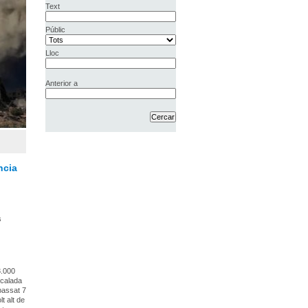
Text
Públic
Lloc
Anterior a
ncia
s
3.000
scalada
 passat 7
t alt de