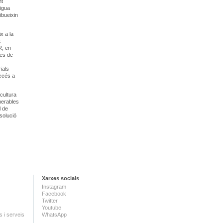
nt
aigua
ibueixin
x a la
t
R, en
tes de
s
ials
ccés a
cultura
nerables
l de
solució
Xarxes socials
Instagram
Facebook
Twitter
Youtube
 i serveis
WhatsApp