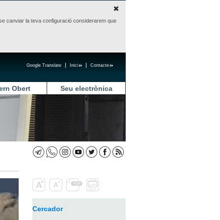
sense canviar la teva configuració considerarem que
Google Translate
Inici
Contacte
ern Obert
Seu electrònica
Cercador