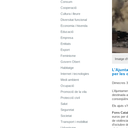
Consum
Cooperació
Cultura i lleure
Diversitat funcional
Economia i hisenda
Educació
Empresa
Entitats
Esport
Feminisme
Imatge d
Govern Obert
Habitatge
L’Ajunta
per les 
Internet i tecnologies
Medi ambient
Dimecres 3
Ocupació
L’Ajuntamen
Promoció de la vila
destinada a
Protecció civil
conseqüènci
Salut
Els ajuts s
Seguretat
Fons Cata
Societat
euros per d
de violènci
Transport i mobilitat
d'octubre d
Urbanisme