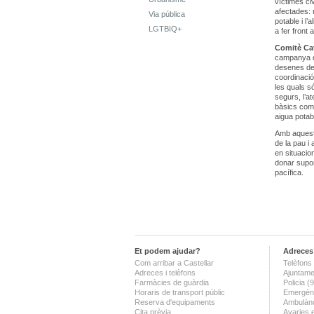
víctimes ci
afectades: 
Via pública
potable i l
LGTBIQ+
a fer front
Comitè Ca
campanya d
desenes de 
coordinació
les quals s
segurs, l’at
bàsics com 
aigua potab
Amb aqueste
de la pau i
en situacio
donar supor
pacífica.
Et podem ajudar?
Adreces 
Com arribar a Castellar
Telèfons 
Adreces i telèfons
Ajuntame
Farmàcies de guàrdia
Policia 
Horaris de transport públic
Emergènc
Reserva d'equipaments
Ambulànc
Cita prèvia
Avaries 