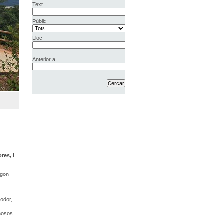
Text
Públic
Lloc
Anterior a
n
res, i
ígon
nodor,
inosos