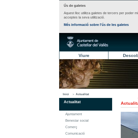
Ús de galetes
Aquest lloc utilitza galetes de tercers per poder m
acceptes la seva utilització.
Més informació sobre l'ús de les galetes
Viure
Descob
Inici
Actualitat
Actualitat
Actualit
Ajuntament
Benestar social
Comerç
Comunicació