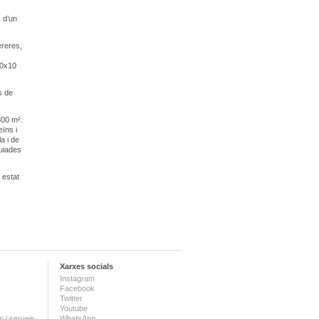
s d’un
ereres,
10x10
s de
800 m².
eïns i
a i de
guiades
 estat
Xarxes socials
Instagram
Facebook
Twitter
Youtube
 i serveis
WhatsApp