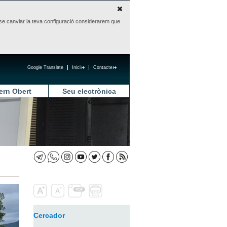
sense canviar la teva configuració considerarem que
Google Translate
Inici
Contacte
ern Obert
Seu electrònica
Cercador