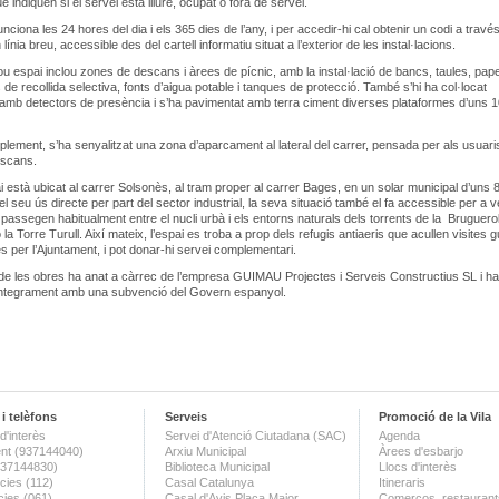
e indiquen si el servei està lliure, ocupat o fora de servei.
nciona les 24 hores del dia i els 365 dies de l’any, i per accedir-hi cal obtenir un codi a travé
 línia breu, accessible des del cartell informatiu situat a l’exterior de les instal·lacions.
ou espai inclou zones de descans i àrees de pícnic, amb la instal·lació de bancs, taules, pap
 de recollida selectiva, fonts d’aigua potable i tanques de protecció. També s’hi ha col·locat
amb detectors de presència i s’ha pavimentat amb terra ciment diverses plataformes d’uns 
ement, s’ha senyalitzat una zona d’aparcament al lateral del carrer, pensada per als usuari
escans.
i està ubicat al carrer Solsonès, al tram proper al carrer Bages, en un solar municipal d’uns 
l seu ús directe per part del sector industrial, la seva situació també el fa accessible per a v
passegen habitualment entre el nucli urbà i els entorns naturals dels torrents de la Bruguerol
la Torre Turull. Així mateix, l’espai es troba a prop dels refugis antiaeris que acullen visites 
s per l’Ajuntament, i pot donar-hi servei complementari.
de les obres ha anat a càrrec de l’empresa GUIMAU Projectes i Serveis Constructius SL i ha
íntegrament amb una subvenció del Govern espanyol.
i telèfons
Serveis
Promoció de la Vila
d'interès
Servei d'Atenció Ciutadana (SAC)
Agenda
nt (937144040)
Arxiu Municipal
Àrees d'esbarjo
(937144830)
Biblioteca Municipal
Llocs d'interès
ies (112)
Casal Catalunya
Itineraris
ies (061)
Casal d'Avis Plaça Major
Comerços, restaurants