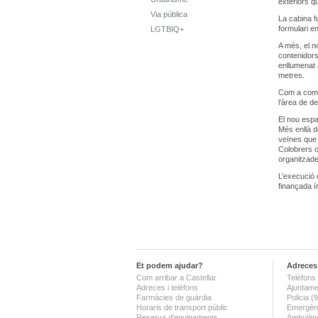
exteriors qu
Via pública
La cabina fu
formulari en
LGTBIQ+
A més, el n
contenidors
enllumenat 
metres.
Com a compl
l’àrea de d
El nou espa
Més enllà de
veïnes que 
Colobrers o 
organitzade
L’execució 
finançada 
Et podem ajudar?
Adreces 
Com arribar a Castellar
Telèfons 
Adreces i telèfons
Ajuntame
Farmàcies de guàrdia
Policia 
Horaris de transport públic
Emergènc
Reserva d'equipaments
Ambulànc