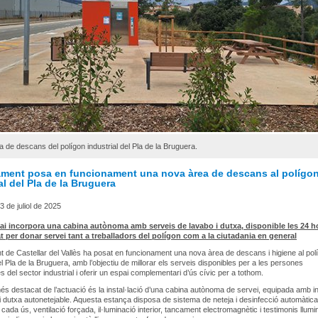
 de descans del polígon industrial del Pla de la Bruguera.
ament posa en funcionament una nova àrea de descans al polígo
al del Pla de la Bruguera
 de juliol de 2025
ai incorpora una cabina autònoma amb serveis de lavabo i dutxa, disponible les 24 ho
t per donar servei tant a treballadors del polígon com a la ciutadania en general
t de Castellar del Vallès ha posat en funcionament una nova àrea de descans i higiene al pol
el Pla de la Bruguera, amb l’objectiu de millorar els serveis disponibles per a les persones
s del sector industrial i oferir un espai complementari d’ús cívic per a tothom.
és destacat de l’actuació és la instal·lació d’una cabina autònoma de servei, equipada amb i
 dutxa autonetejable. Aquesta estança disposa de sistema de neteja i desinfecció automàtica
cada ús, ventilació forçada, il·luminació interior, tancament electromagnètic i testimonis llum