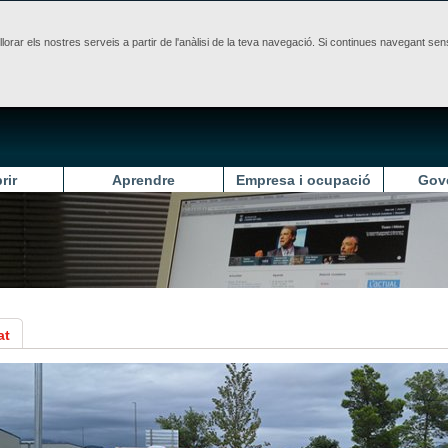
illorar els nostres serveis a partir de l'anàlisi de la teva navegació. Si continues navegant 
rir
Aprendre
Empresa i ocupació
Gov
at