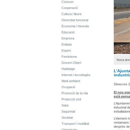
Consum
Cooperació
Cultura i lleure
Diversitat funcional
Economia i hisenda
Educació
Empresa
Entitats
Esport
Feminisme
Nova àrea
Govern Obert
Habitatge
L’Ajunt
industri
Internet i tecnologies
Medi ambient
Dimecres 23
Ocupació
El nou esp
Promoció de la vila
està pensa
Protecció civil
L’Ajuntamen
Salut
industrial d
Seguretat
treballadore
Societat
L’element m
rentamans i
Transport i mobilitat
després de 
Urbanisme