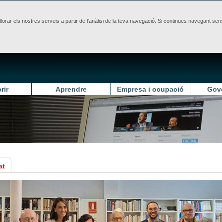
illorar els nostres serveis a partir de l'anàlisi de la teva navegació. Si continues navegant 
rir
Aprendre
Empresa i ocupació
Gov
at