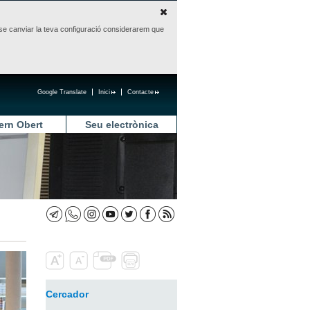
sense canviar la teva configuració considerarem que
Google Translate
Inici
Contacte
ern Obert
Seu electrònica
Cercador