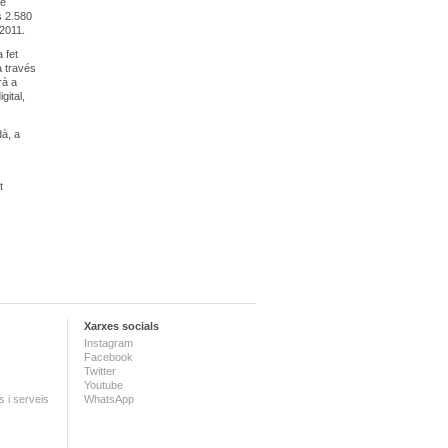
de
s 2.580
 2011.
 fet
a través
rà a
gital,
dà, a
t
Xarxes socials
Instagram
Facebook
Twitter
Youtube
 i serveis
WhatsApp