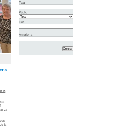
Text
Públic
Lloc
Anterior a
er a
r la
ista
ó
que va
seus
de la