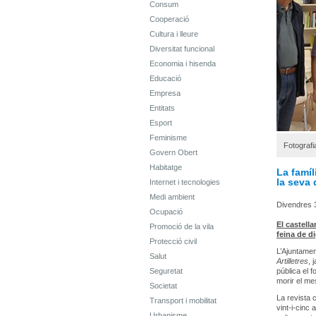
Consum
Cooperació
Cultura i lleure
Diversitat funcional
Economia i hisenda
Educació
Empresa
Entitats
Esport
Feminisme
Fotografia
Govern Obert
Habitatge
La famíl
la seva 
Internet i tecnologies
Medi ambient
Divendres 
Ocupació
El castell
Promoció de la vila
feina de d
Protecció civil
L’Ajuntamen
Salut
Artilletres
, 
Seguretat
pública el 
morir el me
Societat
La revista c
Transport i mobilitat
vint-i-cinc 
Urbanisme