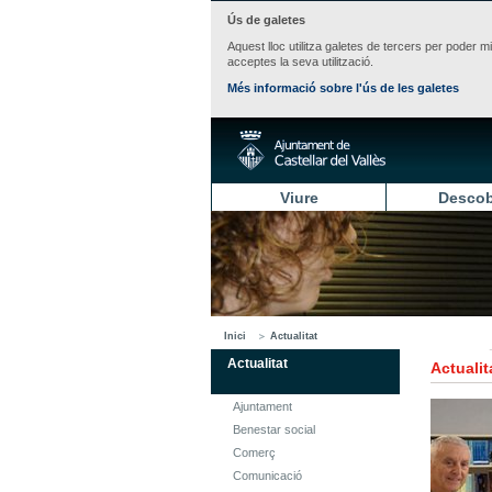
Ús de galetes
Aquest lloc utilitza galetes de tercers per poder m
acceptes la seva utilització.
Més informació sobre l'ús de les galetes
Viure
Descob
Inici
Actualitat
Actualitat
Actualit
Ajuntament
Benestar social
Comerç
Comunicació