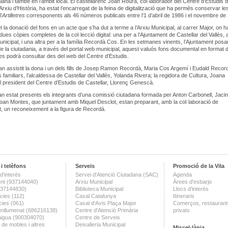
alana i també en l’àmbit local. El castellarenc Joan Roura, col·laborador del Centre d’Estudis 
Arxiu d’Història, ha estat l’encarregat de la feina de digitalització que ha permès conservar le
’
Artilletres
corresponents als 46 números publicats entre l’1 d’abril de 1986 i el novembre de
 la donació del fons en un acte que s’ha dut a terme a l’Arxiu Municipal, al carrer Major, on ha
dues còpies completes de la col·lecció digital: una per a l’Ajuntament de Castellar del Vallès, 
Municipal, i una altra per a la família Recordà Cos. En les setmanes vinents, l’Ajuntament posa
de la ciutadania, a través del portal web municipal, aquest valuós fons documental en format di
s podrà consultar des del web del Centre d’Estudis.
 han assistit la dona i un dels fills de Josep Ramon Recordà, Maria Cos Argemí i Eudald Recor
 familiars, l’alcaldessa de Castellar del Vallès, Yolanda Rivera; la regidora de Cultura, Joana
el president del Centre d’Estudis de Castellar, Llorenç Genescà.
n estat presents els integrants d’una comissió ciutadana formada per Anton Carbonell, Jacin
Joan Montes, que juntament amb Miquel Desclot, estan preparant, amb la col·laboració de
t, un reconeixement a la figura de Recordà.
i telèfons
Serveis
Promoció de la Vila
d'interès
Servei d'Atenció Ciutadana (SAC)
Agenda
nt (937144040)
Arxiu Municipal
Àrees d'esbarjo
(937144830)
Biblioteca Municipal
Llocs d'interès
ies (112)
Casal Catalunya
Itineraris
ies (061)
Casal d'Avis Plaça Major
Comerços, restaurants
enllumenat (686216138)
Centre d'Atenció Primària
privats
aigua (900304070)
Centre de Serveis
 de mobles i altres
Deixalleria Municipal
Miscel·lània