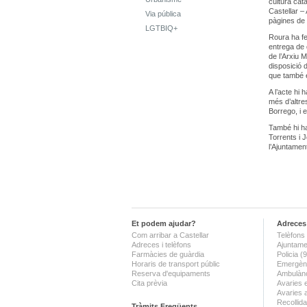
cultura cat
Castellar – 
Via pública
pàgines de l
LGTBIQ+
Roura ha fet
entrega de 
de l’Arxiu 
disposició 
que també e
A l’acte hi
més d’altres
Borrego, i 
També hi ha
Torrents i 
l’Ajuntamen
Et podem ajudar?
Adreces 
Com arribar a Castellar
Telèfons 
Adreces i telèfons
Ajuntame
Farmàcies de guàrdia
Policia 
Horaris de transport públic
Emergènc
Reserva d'equipaments
Ambulànc
Cita prèvia
Avaries 
Avaries 
Recollida
Tràmits Freqüents