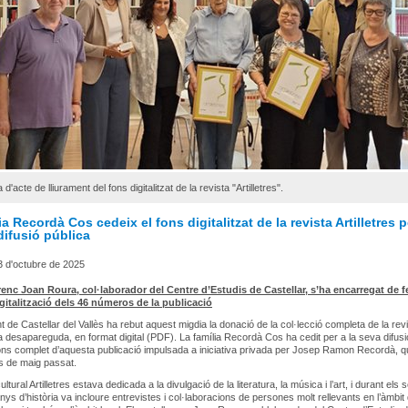
 d'acte de lliurament del fons digitalitzat de la revista "Artilletres".
ia Recordà Cos cedeix el fons digitalitzat de la revista Artilletres p
difusió pública
3 d'octubre de 2025
arenc Joan Roura, col·laborador del Centre d’Estudis de Castellar, s’ha encarregat de fe
igitalització dels 46 números de la publicació
t de Castellar del Vallès ha rebut aquest migdia la donació de la col·lecció completa de la rev
ja desapareguda, en format digital (PDF). La família Recordà Cos ha cedit per a la seva difusi
fons complet d’aquesta publicació impulsada a iniciativa privada per Josep Ramon Recordà, 
s de maig passat.
ultural Artilletres estava dedicada a la divulgació de la literatura, la música i l’art, i durant els 
anys d’història va incloure entrevistes i col·laboracions de persones molt rellevants en l’àmbit 