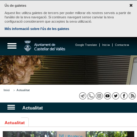
Ús de galetes
Aquest lloc utilitza galetes de tercers per poder millorar els nostres serveis a partir de
l'anàlisi de la teva navegació. Si continues navegant sense canviar la teva
configuració considerarem que acceptes la seva utilització.
Més informació sobre l'ús de les galetes
Google Translate
Inici
Contacte
Inici
Actualitat
Actualitat
Actualitat