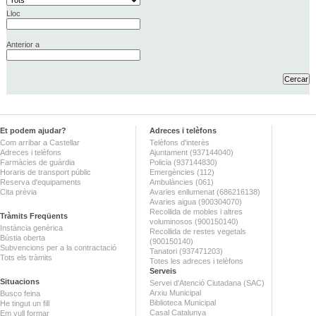
Lloc
Anterior a
Et podem ajudar?
Adreces i telèfons
Com arribar a Castellar
Telèfons d'interès
Adreces i telèfons
Ajuntament (937144040)
Farmàcies de guàrdia
Policia (937144830)
Horaris de transport públic
Emergències (112)
Reserva d'equipaments
Ambulàncies (061)
Cita prèvia
Avaries enllumenat (686216138)
Avaries aigua (900304070)
Recollida de mobles i altres
Tràmits Freqüents
voluminosos (900150140)
Instància genèrica
Recollida de restes vegetals
Bústia oberta
(900150140)
Subvencions per a la contractació
Tanatori (937471203)
Tots els tràmits
Totes les adreces i telèfons
Serveis
Situacions
Servei d'Atenció Ciutadana (SAC)
Arxiu Municipal
Busco feina
Biblioteca Municipal
He tingut un fill
Casal Catalunya
Em vull formar