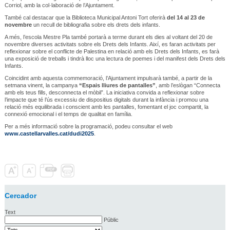
Corriol, amb la col·laboració de l’Ajuntament.
També cal destacar que la Biblioteca Municipal Antoni Tort oferirà
del 14 al 23 de
novembre
un recull de bibliografia sobre els drets dels infants.
A més, l’escola Mestre Pla també portarà a terme durant els dies al voltant del 20 de
novembre diverses activitats sobre els Drets dels Infants. Així, es faran activitats per
reflexionar sobre el conflicte de Palestina en relació amb els Drets dels Infants, es farà
una exposició de treballs i tindrà lloc una lectura de poemes i del manifest dels Drets dels
Infants.
Coincidint amb aquesta commemoració, l’Ajuntament impulsarà també, a partir de la
setmana vinent, la campanya
“Espais lliures de pantalles”
, amb l’eslògan “Connecta
amb els teus fills, desconnecta el mòbil”. La iniciativa convida a reflexionar sobre
l’impacte que té l’ús excessiu de dispositius digitals durant la infància i promou una
relació més equilibrada i conscient amb les pantalles, fomentant el joc compartit, la
connexió emocional i el temps de qualitat en família.
Per a més informació sobre la programació, podeu consultar el web
www.castellarvalles.cat/dudi2025
.
Cercador
Text
Públic