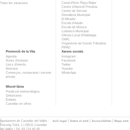
Casal d'Avis Plaça Major
Totes les situacions
Centre d'Atenció Primària
Centre de Serveis
Deixalleria Municipal
El Mirador
Escola d'Adults
Escola de Música
Ludoteca Municipal
Oficina Local d'Habitatge
OMIC
Organisme de Gestió Tributària
PIPAD
Promoció de la Vila
Xarxes socials
Agenda
Instagram
Àrees d'esbarjo
Facebook
Llocs d'interès
Twitter
Itineraris
Youtube
Comerços, restaurants i serveis
WhatsApp
privats
Miscel·lània
Predicció meteorològica
Defuncions
Entitats
Castellar en xifres
Ajuntament de Castellar del Vallès ·
Avís legal
Sobre el web
Accessibilitat
Mapa web
Passeig Tolrà, 1 | 08211 Castellar
del Vallès | Tel. 93 714 40 40