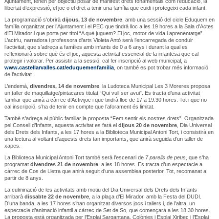
Ajuntament, tenen per objectiu posar de manifest drets fonamentals com l’educació, la
llibertat d’expressió, el joc o el dret a tenir una família que cuidi i protegeixi cada infant.
La programació s’obrirà
dijous, 13 de novembre
, amb una sessió del cicle Eduquem en
família organitzat per l’Ajuntament i el PEC que tindrà lloc a les 19 hores a la Sala d’Actes
d’El Mirador i que porta per títol “A què juguem? El joc, motor de vida i aprenentatge”.
L’actriu, narradora i professora d’arts Violeta Antò serà l’encarregada de conduir
l’activitat, que s’adreça a famílies amb infants de 0 a 6 anys i durant la qual es
reflexionarà sobre què és el joc, aquesta activitat essencial de la infantesa que cal
protegir i valorar. Per assistir a la sessió, cal fer inscripció al web municipal, a
www.castellarvalles.cat/eduquemenfamilia
, on també es pot trobar més informació
de l’activitat.
L’endemà,
divendres, 14 de novembre
, la Ludoteca Municipal Les 3 Moreres proposa
un taller de maquillatge/pintacares titulat “Qui vull ser avui”. Es tracta d’una activitat
familiar que anirà a càrrec d’Activijoc i que tindrà lloc de 17 a 19.30 hores. Tot i que no
cal inscripció, s’ha de tenir en compte que l’aforament és limitat.
També s’adreça al públic familiar la proposta “Fem sentir els nostres drets”. Organitzada
pel Consell d’Infants, aquesta activitat es farà el
dijous 20 de novembre
, Dia Universal
dels Drets dels Infants, a les 17 hores a la Biblioteca Municipal Antoni Tort, i consistirà en
una lectura al voltant d’aquests drets tan importants, que anirà seguida d’un taller de
xapes.
La Biblioteca Municipal Antoni Tort també serà l’escenari de
7 parells de peus
, que s’ha
programat
divendres 21 de novembre
, a les 18 hores. Es tracta d’un espectacle a
càrrec de Cos de Lletra que anirà seguit d’una assemblea posterior. Tot, recomanat a
partir de 8 anys.
La culminació de les activitats amb motiu del Dia Universal dels Drets dels Infants
arribarà
dissabte 22 de novembre
, a la plaça d’El Mirador, amb la Festa del DUDI.
D’una banda, a les 17 hores s’han organitzat diversos jocs i tallers i, de l’altra, un
espectacle d’animació infantil a càrrec de Set de So, que començarà a les 18.30 hores.
La proposta està organitzada per l’Esplai Sargantana, Colònies i Esplai Xiribec i l’Esplai