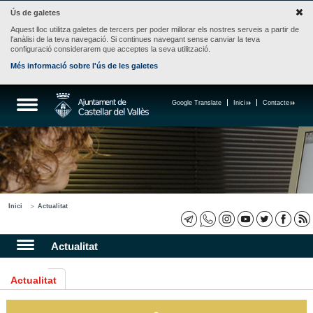
Ús de galetes
Aquest lloc utilitza galetes de tercers per poder millorar els nostres serveis a partir de
l'anàlisi de la teva navegació. Si continues navegant sense canviar la teva
configuració considerarem que acceptes la seva utilització.
Més informació sobre l'ús de les galetes
Google Translate
Inici
Contacte
Inici
Actualitat
Actualitat
Actualitat