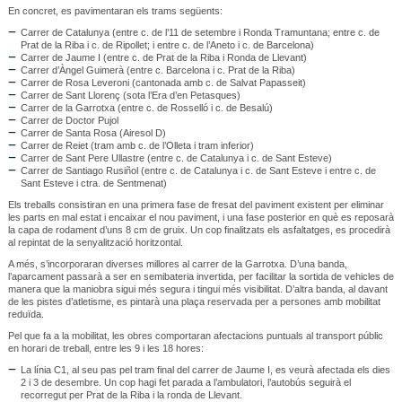
En concret, es pavimentaran els trams següents:
Carrer de Catalunya (entre c. de l’11 de setembre i Ronda Tramuntana; entre c. de
Prat de la Riba i c. de Ripollet; i entre c. de l’Aneto i c. de Barcelona)
Carrer de Jaume I (entre c. de Prat de la Riba i Ronda de Llevant)
Carrer d’Àngel Guimerà (entre c. Barcelona i c. Prat de la Riba)
Carrer de Rosa Leveroni (cantonada amb c. de Salvat Papasseit)
Carrer de Sant Llorenç (sota l’Era d’en Petasques)
Carrer de la Garrotxa (entre c. de Rosselló i c. de Besalú)
Carrer de Doctor Pujol
Carrer de Santa Rosa (Airesol D)
Carrer de Reiet (tram amb c. de l’Olleta i tram inferior)
Carrer de Sant Pere Ullastre (entre c. de Catalunya i c. de Sant Esteve)
Carrer de Santiago Rusiñol (entre c. de Catalunya i c. de Sant Esteve i entre c. de
Sant Esteve i ctra. de Sentmenat)
Els treballs consistiran en una primera fase de fresat del paviment existent per eliminar
les parts en mal estat i encaixar el nou paviment, i una fase posterior en què es reposarà
la capa de rodament d’uns 8 cm de gruix. Un cop finalitzats els asfaltatges, es procedirà
al repintat de la senyalització horitzontal.
A més, s’incorporaran diverses millores al carrer de la Garrotxa. D’una banda,
l’aparcament passarà a ser en semibateria invertida, per facilitar la sortida de vehicles de
manera que la maniobra sigui més segura i tingui més visibilitat. D’altra banda, al davant
de les pistes d’atletisme, es pintarà una plaça reservada per a persones amb mobilitat
reduïda.
Pel que fa a la mobilitat, les obres comportaran afectacions puntuals al transport públic
en horari de treball, entre les 9 i les 18 hores:
La línia C1, al seu pas pel tram final del carrer de Jaume I, es veurà afectada els dies
2 i 3 de desembre. Un cop hagi fet parada a l’ambulatori, l’autobús seguirà el
recorregut per Prat de la Riba i la ronda de Llevant.