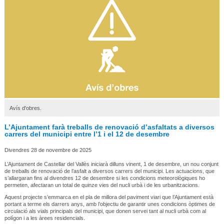
Avís d'obres.
L’Ajuntament farà treballs de renovació d’asfaltats a diversos
carrers del municipi entre l’1 i el 12 de desembre
Divendres 28 de novembre de 2025
L’Ajuntament de Castellar del Vallès iniciarà dilluns vinent, 1 de desembre, un nou conjunt
de treballs de renovació de l’asfalt a diversos carrers del municipi. Les actuacions, que
s’allargaran fins al divendres 12 de desembre si les condicions meteorològiques ho
permeten, afectaran un total de quinze vies del nucli urbà i de les urbanitzacions.
Aquest projecte s’emmarca en el pla de millora del paviment viari que l’Ajuntament està
portant a terme els darrers anys, amb l’objectiu de garantir unes condicions òptimes de
circulació als vials principals del municipi, que donen servei tant al nucli urbà com al
polígon i a les àrees residencials.