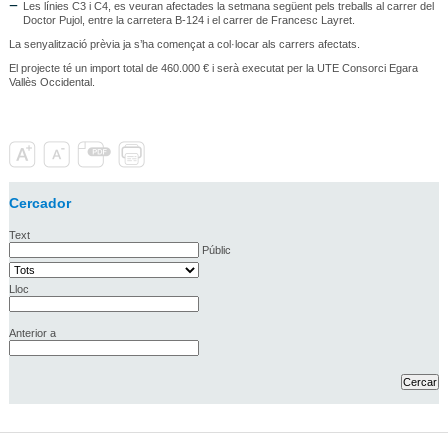
Les línies C3 i C4, es veuran afectades la setmana següent pels treballs al carrer del
Doctor Pujol, entre la carretera B-124 i el carrer de Francesc Layret.
La senyalització prèvia ja s’ha començat a col·locar als carrers afectats.
El projecte té un import total de 460.000 € i serà executat per la UTE Consorci Egara
Vallès Occidental.
Cercador
Text
Públic
Lloc
Anterior a