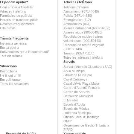
Et podem ajudar?
Adreces i telèfons
Com arribar a Castellar
Telèfons d'interès
Adreces i telèfons
Ajuntament (937144040)
Farmàcies de guàrdia
Policia (937144830)
Horaris de transport públic
Emergències (112)
Reserva d'equipaments
Ambulàncies (061)
Cita prèvia
Avaries enllumenat (686216138)
Avaries aigua (900304070)
Recollida de mobles i altres
Tràmits Freqüents
voluminosos (900150140)
Instància genèrica
Recollida de restes vegetals
Bústia oberta
(900150140)
Subvencions per a la contractació
Tanatori (937471203)
Tots els tràmits
Totes les adreces i telèfons
Serveis
Situacions
Servei d'Atenció Ciutadana (SAC)
Arxiu Municipal
Busco feina
Biblioteca Municipal
He tingut un fill
Casal Catalunya
Em vull formar
Casal d'Avis Plaça Major
Totes les situacions
Centre d'Atenció Primària
Centre de Serveis
Deixalleria Municipal
El Mirador
Escola d'Adults
Escola de Música
Ludoteca Municipal
Oficina Local d'Habitatge
OMIC
Organisme de Gestió Tributària
PIPAD
Promoció de la Vila
Xarxes socials