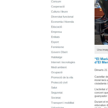
Consum
Cooperació
Cultura i lleure
Diversitat funcional
Economia i hisenda
Educació
Empresa
Entitats
Esport
Feminisme
Una imatg
Govern Obert
Habitatge
“El Mari
d’El Mer
Internet i tecnologies
Medi ambient
Dimarts 21 d
Ocupació
Castellar d
Promoció de la vila
instal·larà 
Protecció civil
ciutadania i
Salut
L’activitat
Seguretat
concert que
guanyador d
Societat
Durant el m
Transport i mobilitat
educatius d
Urbanisme