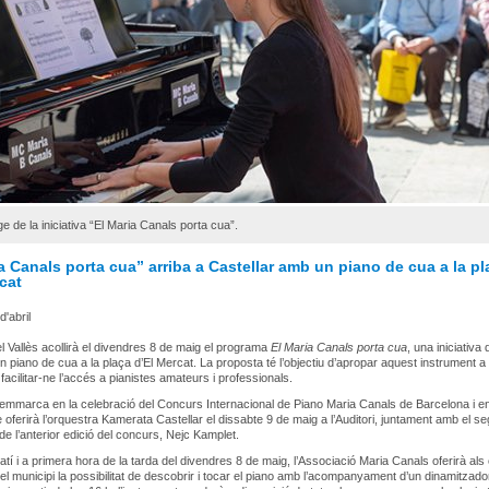
e de la iniciativa “El Maria Canals porta cua”.
a Canals porta cua” arriba a Castellar amb un piano de cua a la pl
cat
'abril
el Vallès acollirà el divendres 8 de maig el programa
El Maria Canals porta cua
, una iniciativa
un piano de cua a la plaça d’El Mercat. La proposta té l’objectiu d’apropar aquest instrument a 
 facilitar-ne l’accés a pianistes amateurs i professionals.
 s’emmarca en la celebració del Concurs Internacional de Piano Maria Canals de Barcelona i en
 oferirà l’orquestra Kamerata Castellar el dissabte 9 de maig a l’Auditori, juntament amb el s
e l’anterior edició del concurs, Nejc Kamplet.
atí i a primera hora de la tarda del divendres 8 de maig, l’Associació Maria Canals oferirà als
el municipi la possibilitat de descobrir i tocar el piano amb l’acompanyament d’un dinamitzado