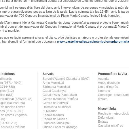
 i a partir de les 16 h, l’instrument quedarà a disposició de totes les persones que el vulguin 
combinarà estones d’ús lliure del piano amb intervencions de persones vinculades al món de 
 interpretaran diverses peces al llarg de la tarda. L’acte culminarà a les 19.45 h amb la partic
uanyador del 70è Concurs Internacional de Piano Maria Canals, l’eslovè Nejc Kamplet.
 de l’Ajuntament i de la Kamerata Castellar és donar continuïtat a aquest projecte i que, anual
amb el concert del guanyador del Concurs Internacional Maria Canals, el programa
El Maria C
rni al municipi.
s que estiguin aprenent a tocar el piano, o bé pianistes amateurs o professionals que vulgui
i, han d’omplir el formulari que trobaran a
www.castellarvalles.cat/inscripcionspianomari
i telèfons
Serveis
Promoció de la Vila
d'interès
Servei d'Atenció Ciutadana (SAC)
Agenda
nt (937144040)
Arxiu Municipal
Àrees d'esbarjo
(937144830)
Biblioteca Municipal
Llocs d'interès
ies (112)
Casal Catalunya
Itineraris
ies (061)
Casal d'Avis Plaça Major
Comerços, restaurants
enllumenat (686216138)
Centre d'Atenció Primària
privats
aigua (900304070)
Centre de Serveis
 de mobles i altres
Deixalleria Municipal
Miscel·lània
sos (900150140)
El Mirador
Predicció meteorològi
a de restes vegetals
Escola d'Adults
Defuncions
140)
Escola de Música
Entitats
 (937471203)
Ludoteca Municipal
Castellar en xifres
 adreces i telèfons
Oficina Local d'Habitatge