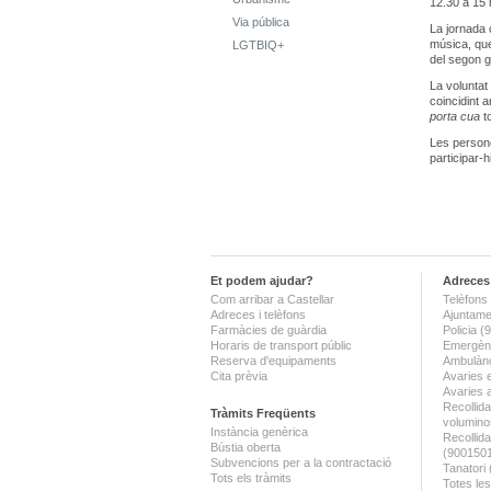
12.30 a 15 h
Via pública
La jornada 
música, que
LGTBIQ+
del segon g
La voluntat
coincidint 
porta cua
to
Les persone
participar-h
Et podem ajudar?
Adreces 
Com arribar a Castellar
Telèfons 
Adreces i telèfons
Ajuntame
Farmàcies de guàrdia
Policia 
Horaris de transport públic
Emergènc
Reserva d'equipaments
Ambulànc
Cita prèvia
Avaries 
Avaries 
Recollida
Tràmits Freqüents
volumino
Instància genèrica
Recollid
Bústia oberta
(900150
Subvencions per a la contractació
Tanatori
Tots els tràmits
Totes les