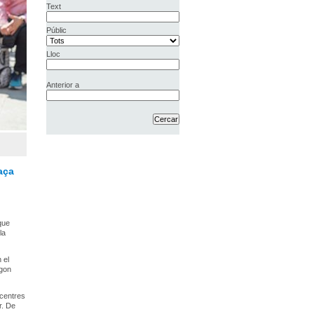
Text
Públic
Lloc
Anterior a
aça
 que
la
 el
egon
 centres
r. De