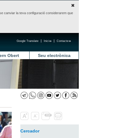
sense canviar la teva configuració considerarem que
Google Translate
Inici
Contacte
ern Obert
Seu electrònica
Cercador