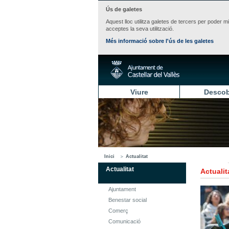
Ús de galetes
Aquest lloc utilitza galetes de tercers per poder m
acceptes la seva utilització.
Més informació sobre l'ús de les galetes
Viure
Descob
Inici
Actualitat
Actualitat
Actualit
Ajuntament
Benestar social
Comerç
Comunicació