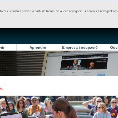
illorar els nostres serveis a partir de l'anàlisi de la teva navegació. Si continues navegant 
rir
Aprendre
Empresa i ocupació
Gov
at