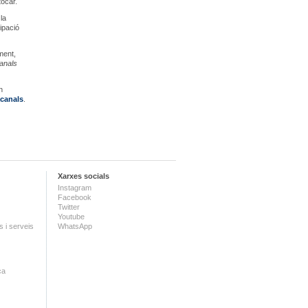
tocar.
la
ipació
ment,
anals
n
acanals
.
Xarxes socials
Instagram
Facebook
Twitter
Youtube
 i serveis
WhatsApp
ca