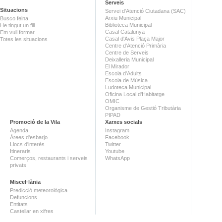
Serveis
Situacions
Servei d'Atenció Ciutadana (SAC)
Arxiu Municipal
Busco feina
Biblioteca Municipal
He tingut un fill
Casal Catalunya
Em vull formar
Casal d'Avis Plaça Major
Totes les situacions
Centre d'Atenció Primària
Centre de Serveis
Deixalleria Municipal
El Mirador
Escola d'Adults
Escola de Música
Ludoteca Municipal
Oficina Local d'Habitatge
OMIC
Organisme de Gestió Tributària
PIPAD
Promoció de la Vila
Xarxes socials
Agenda
Instagram
Àrees d'esbarjo
Facebook
Llocs d'interès
Twitter
Itineraris
Youtube
Comerços, restaurants i serveis
WhatsApp
privats
Miscel·lània
Predicció meteorològica
Defuncions
Entitats
Castellar en xifres