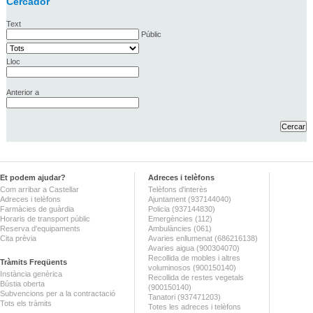
Cercador
Text
Públic
Lloc
Anterior a
Et podem ajudar?
Adreces i telèfons
Com arribar a Castellar
Telèfons d'interès
Adreces i telèfons
Ajuntament (937144040)
Farmàcies de guàrdia
Policia (937144830)
Horaris de transport públic
Emergències (112)
Reserva d'equipaments
Ambulàncies (061)
Cita prèvia
Avaries enllumenat (686216138)
Avaries aigua (900304070)
Recollida de mobles i altres
Tràmits Freqüents
voluminosos (900150140)
Instància genèrica
Recollida de restes vegetals
Bústia oberta
(900150140)
Subvencions per a la contractació
Tanatori (937471203)
Tots els tràmits
Totes les adreces i telèfons