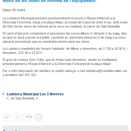
motiu de les obres de reforma de l’equipament
Dijous 30 d'abril
La Ludoteca Municipal prestarà provisionalment el servei a l’Espai d’Atenció a la
Diversitat Funcional, situat a la plaça Major, al costat del Casal de Gent Gran, amb motiu
de l’inici de les obres de reforma de la seva seu habitual, al carrer de Sala Boadella.
El canvi d’ubicació comportarà el tancament del servei dilluns 4 i dimarts 5 de maig, dies
en què es durà a terme el trasllat. L’activitat es reprendrà dimecres 6 de maig a la nova
ubicació provisional, que es mantindrà mentre durin les obres.
La Ludoteca mantindrà els horaris habituals: de dilluns a divendres, de 17.00 a 19.30 h, i
dissabtes, d’11.30 a 13.30 h.
El grup de criança Som Tribu, que es troba cada divendres, també es traslladarà
provisionalment a l’Espai d’Atenció a la Diversitat Funcional de la plaça Major.
Per a més informació, les famílies es poden adreçar a l’a/e ludoteca@castellarvalles.cat
o al telèfon 667 871 322.
Ludoteca Municipal Les 3 Moreres
C. de Sala Boadella, 4