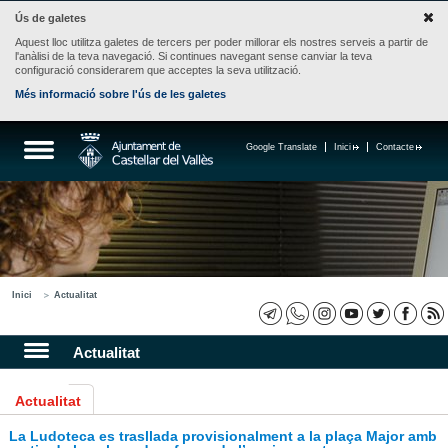
Ús de galetes
Aquest lloc utilitza galetes de tercers per poder millorar els nostres serveis a partir de
l'anàlisi de la teva navegació. Si continues navegant sense canviar la teva
configuració considerarem que acceptes la seva utilització.
Més informació sobre l'ús de les galetes
Google Translate
Inici
Contacte
Inici
Actualitat
Actualitat
Actualitat
La Ludoteca es trasllada provisionalment a la plaça Major amb