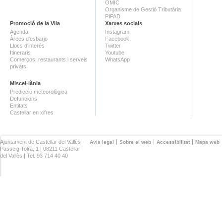
OMIC
Organisme de Gestió Tributària
PIPAD
Promoció de la Vila
Xarxes socials
Agenda
Instagram
Àrees d'esbarjo
Facebook
Llocs d'interès
Twitter
Itineraris
Youtube
Comerços, restaurants i serveis
WhatsApp
privats
Miscel·lània
Predicció meteorològica
Defuncions
Entitats
Castellar en xifres
Ajuntament de Castellar del Vallès ·
Avís legal
Sobre el web
Accessibilitat
Mapa web
Passeig Tolrà, 1 | 08211 Castellar
del Vallès | Tel. 93 714 40 40