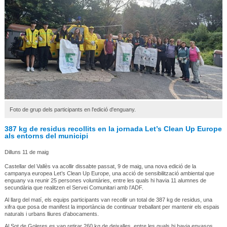
Foto de grup dels participants en l'edició d'enguany.
387 kg de residus recollits en la jornada Let’s Clean Up Europe
als entorns del municipi
Dilluns 11 de maig
Castellar del Vallès va acollir dissabte passat, 9 de maig, una nova edició de la
campanya europea Let’s Clean Up Europe, una acció de sensibilització ambiental que
enguany va reunir 25 persones voluntàries, entre les quals hi havia 11 alumnes de
secundària que realitzen el Servei Comunitari amb l’ADF.
Al llarg del matí, els equips participants van recollir un total de 387 kg de residus, una
xifra que posa de manifest la importància de continuar treballant per mantenir els espais
naturals i urbans lliures d’abocaments.
Al Sot de Goleres es van retirar 260 kg de deixalles, entre les quals hi havia envasos,