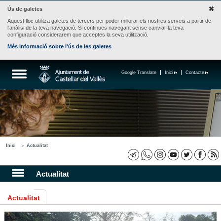
Ús de galetes
Aquest lloc utilitza galetes de tercers per poder millorar els nostres serveis a partir de
l'anàlisi de la teva navegació. Si continues navegant sense canviar la teva
configuració considerarem que acceptes la seva utilització.
Més informació sobre l'ús de les galetes
Google Translate
Inici
Contacte
Inici
Actualitat
Actualitat
Actualitat