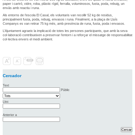
paper i cartró, vidre, roba, plàstic rígid, ferralla, voluminosos, fusta, poda, rebuig, un
envàs amb reactiu i runa.
Als entorns de l’escola El Casal, els voluntaris van recollir 52 kg de residus,
principalment fusta, poda, rebuig, envasos i runa. Finalment, a la plaça de Lluís
Companys es van retirar 75 kg més, amb presència de runa, fusta, poda i envasos.
L’Ajuntament agraeix la implicació de totes les persones participants, que amb la seva
col·laboració contribueixen a preservar l’entorn i a reforçar el missatge de responsabilitat
col·lectiva envers el medi ambient.
Cercador
Text
Públic
Lloc
Anterior a