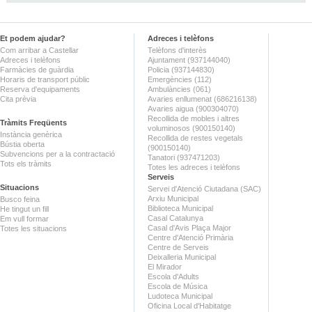
Et podem ajudar?
Adreces i telèfons
Com arribar a Castellar
Telèfons d'interès
Adreces i telèfons
Ajuntament (937144040)
Farmàcies de guàrdia
Policia (937144830)
Horaris de transport públic
Emergències (112)
Reserva d'equipaments
Ambulàncies (061)
Cita prèvia
Avaries enllumenat (686216138)
Avaries aigua (900304070)
Recollida de mobles i altres
Tràmits Freqüents
voluminosos (900150140)
Instància genèrica
Recollida de restes vegetals
Bústia oberta
(900150140)
Subvencions per a la contractació
Tanatori (937471203)
Tots els tràmits
Totes les adreces i telèfons
Serveis
Situacions
Servei d'Atenció Ciutadana (SAC)
Arxiu Municipal
Busco feina
Biblioteca Municipal
He tingut un fill
Casal Catalunya
Em vull formar
Casal d'Avis Plaça Major
Totes les situacions
Centre d'Atenció Primària
Centre de Serveis
Deixalleria Municipal
El Mirador
Escola d'Adults
Escola de Música
Ludoteca Municipal
Oficina Local d'Habitatge