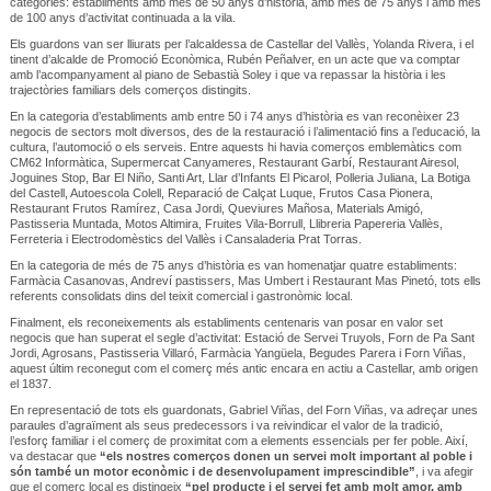
categories: establiments amb més de 50 anys d’història, amb més de 75 anys i amb més
de 100 anys d’activitat continuada a la vila.
Els guardons van ser lliurats per l’alcaldessa de Castellar del Vallès, Yolanda Rivera, i el
tinent d’alcalde de Promoció Econòmica, Rubén Peñalver, en un acte que va comptar
amb l’acompanyament al piano de Sebastià Soley i que va repassar la història i les
trajectòries familiars dels comerços distingits.
En la categoria d’establiments amb entre 50 i 74 anys d’història es van reconèixer 23
negocis de sectors molt diversos, des de la restauració i l’alimentació fins a l’educació, la
cultura, l’automoció o els serveis. Entre aquests hi havia comerços emblemàtics com
CM62 Informàtica, Supermercat Canyameres, Restaurant Garbí, Restaurant Airesol,
Joguines Stop, Bar El Niño, Santi Art, Llar d’Infants El Picarol, Polleria Juliana, La Botiga
del Castell, Autoescola Colell, Reparació de Calçat Luque, Frutos Casa Pionera,
Restaurant Frutos Ramírez, Casa Jordi, Queviures Mañosa, Materials Amigó,
Pastisseria Muntada, Motos Altimira, Fruites Vila-Borrull, Llibreria Papereria Vallès,
Ferreteria i Electrodomèstics del Vallès i Cansaladeria Prat Torras.
En la categoria de més de 75 anys d’història es van homenatjar quatre establiments:
Farmàcia Casanovas, Andreví pastissers, Mas Umbert i Restaurant Mas Pinetó, tots ells
referents consolidats dins del teixit comercial i gastronòmic local.
Finalment, els reconeixements als establiments centenaris van posar en valor set
negocis que han superat el segle d’activitat: Estació de Servei Truyols, Forn de Pa Sant
Jordi, Agrosans, Pastisseria Villaró, Farmàcia Yangüela, Begudes Parera i Forn Viñas,
aquest últim reconegut com el comerç més antic encara en actiu a Castellar, amb origen
el 1837.
En representació de tots els guardonats, Gabriel Viñas, del Forn Viñas, va adreçar unes
paraules d’agraïment als seus predecessors i va reivindicar el valor de la tradició,
l’esforç familiar i el comerç de proximitat com a elements essencials per fer poble. Així,
va destacar que
“els nostres comerços donen un servei molt important al poble i
són també un motor econòmic i de desenvolupament imprescindible”
, i va afegir
que el comerç local es distingeix
“pel producte i el servei fet amb molt amor, amb