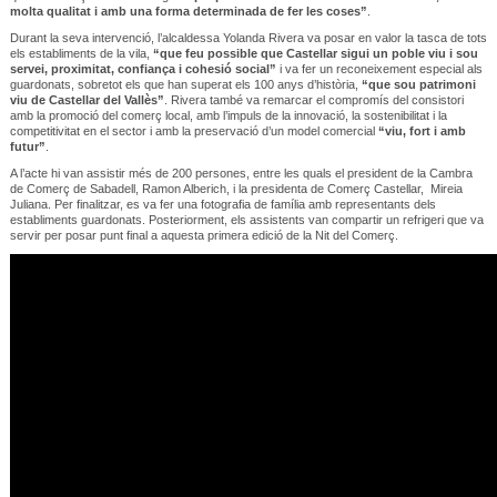
molta qualitat i amb una forma determinada de fer les coses”
.
Durant la seva intervenció, l’alcaldessa Yolanda Rivera va posar en valor la tasca de tots
els establiments de la vila,
“que feu possible que Castellar sigui un poble viu i sou
servei, proximitat, confiança i cohesió social”
i va fer un reconeixement especial als
guardonats, sobretot els que han superat els 100 anys d’història,
“que sou patrimoni
viu de Castellar del Vallès”
. Rivera també va remarcar el compromís del consistori
amb la promoció del comerç local, amb l’impuls de la innovació, la sostenibilitat i la
competitivitat en el sector i amb la preservació d’un model comercial
“viu, fort i amb
futur”
.
A l’acte hi van assistir més de 200 persones, entre les quals el president de la Cambra
de Comerç de Sabadell, Ramon Alberich, i la presidenta de Comerç Castellar, Mireia
Juliana. Per finalitzar, es va fer una fotografia de família amb representants dels
establiments guardonats. Posteriorment, els assistents van compartir un refrigeri que va
servir per posar punt final a aquesta primera edició de la Nit del Comerç.