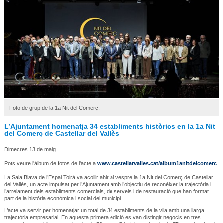
Foto de grup de la 1a Nit del Comerç.
L’Ajuntament homenatja 34 establiments històrics en la 1a Nit
del Comerç de Castellar del Vallès
Dimecres 13 de maig
Pots veure l'àlbum de fotos de l'acte a
www.castellarvalles.cat/album1anitdelcomerc
.
La Sala Blava de l’Espai Tolrà va acollir ahir al vespre la 1a Nit del Comerç de Castellar
del Vallès, un acte impulsat per l’Ajuntament amb l’objectiu de reconèixer la trajectòria i
l’arrelament dels establiments comercials, de serveis i de restauració que han format
part de la història econòmica i social del municipi.
L’acte va servir per homenatjar un total de 34 establiments de la vila amb una llarga
trajectòria empresarial. En aquesta primera edició es van distingir negocis en tres