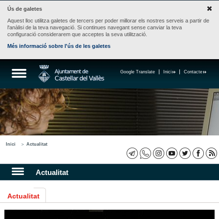
Ús de galetes
Aquest lloc utilitza galetes de tercers per poder millorar els nostres serveis a partir de
l'anàlisi de la teva navegació. Si continues navegant sense canviar la teva
configuració considerarem que acceptes la seva utilització.
Més informació sobre l'ús de les galetes
Google Translate
Inici
Contacte
Inici
Actualitat
Actualitat
Actualitat