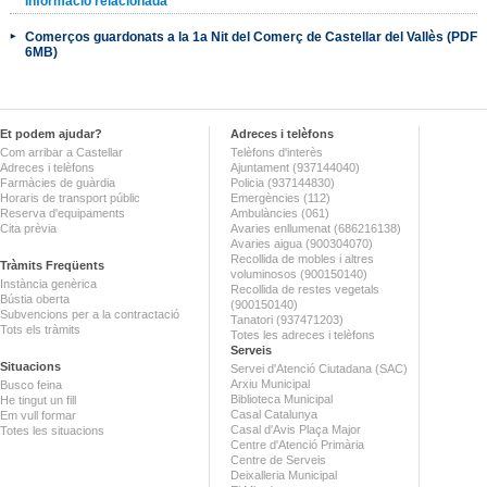
Informació relacionada
Comerços guardonats a la 1a Nit del Comerç de Castellar del Vallès (PDF
6MB)
Et podem ajudar?
Adreces i telèfons
Com arribar a Castellar
Telèfons d'interès
Adreces i telèfons
Ajuntament (937144040)
Farmàcies de guàrdia
Policia (937144830)
Horaris de transport públic
Emergències (112)
Reserva d'equipaments
Ambulàncies (061)
Cita prèvia
Avaries enllumenat (686216138)
Avaries aigua (900304070)
Recollida de mobles i altres
Tràmits Freqüents
voluminosos (900150140)
Instància genèrica
Recollida de restes vegetals
Bústia oberta
(900150140)
Subvencions per a la contractació
Tanatori (937471203)
Tots els tràmits
Totes les adreces i telèfons
Serveis
Situacions
Servei d'Atenció Ciutadana (SAC)
Arxiu Municipal
Busco feina
Biblioteca Municipal
He tingut un fill
Casal Catalunya
Em vull formar
Casal d'Avis Plaça Major
Totes les situacions
Centre d'Atenció Primària
Centre de Serveis
Deixalleria Municipal