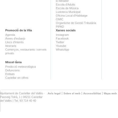
El Mirador
Escola d'Adults
Escola de Música
Ludoteca Municipal
Oficina Local d'Habitatge
OMIC
Organisme de Gestió Tributària
PIPAD
Promoció de la Vila
Xarxes socials
Agenda
Instagram
Àrees d'esbarjo
Facebook
Llocs d'interès
Twitter
Itineraris
Youtube
Comerços, restaurants i serveis
WhatsApp
privats
Miscel·lània
Predicció meteorològica
Defuncions
Entitats
Castellar en xifres
Ajuntament de Castellar del Vallès ·
Avís legal
Sobre el web
Accessibilitat
Mapa web
Passeig Tolrà, 1 | 08211 Castellar
del Vallès | Tel. 93 714 40 40