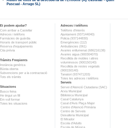
Pascual - Arrago SL)
Et podem ajudar?
Adreces i telèfons
Com arribar a Castellar
Telèfons d'interès
Adreces i telèfons
Ajuntament (937144040)
Farmàcies de guàrdia
Policia (937144830)
Horaris de transport públic
Emergències (112)
Reserva d'equipaments
Ambulàncies (061)
Cita prèvia
Avaries enllumenat (686216138)
Avaries aigua (900304070)
Recollida de mobles i altres
Tràmits Freqüents
voluminosos (900150140)
Instància genèrica
Recollida de restes vegetals
Bústia oberta
(900150140)
Subvencions per a la contractació
Tanatori (937471203)
Tots els tràmits
Totes les adreces i telèfons
Serveis
Situacions
Servei d'Atenció Ciutadana (SAC)
Arxiu Municipal
Busco feina
Biblioteca Municipal
He tingut un fill
Casal Catalunya
Em vull formar
Casal d'Avis Plaça Major
Totes les situacions
Centre d'Atenció Primària
Centre de Serveis
Deixalleria Municipal
El Mirador
Escola d'Adults
Escola de Música