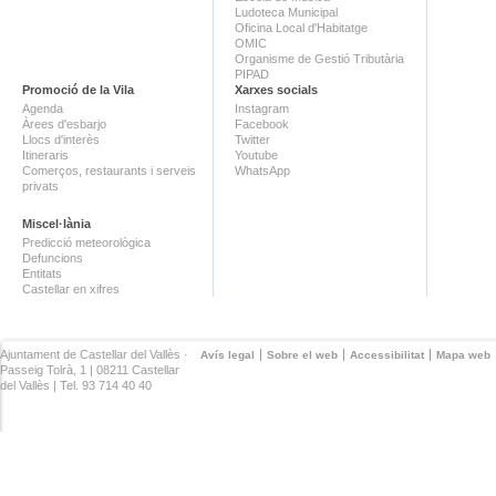
Ludoteca Municipal
Oficina Local d'Habitatge
OMIC
Organisme de Gestió Tributària
PIPAD
Promoció de la Vila
Xarxes socials
Agenda
Instagram
Àrees d'esbarjo
Facebook
Llocs d'interès
Twitter
Itineraris
Youtube
Comerços, restaurants i serveis
WhatsApp
privats
Miscel·lània
Predicció meteorològica
Defuncions
Entitats
Castellar en xifres
Ajuntament de Castellar del Vallès ·
Avís legal
Sobre el web
Accessibilitat
Mapa web
Passeig Tolrà, 1 | 08211 Castellar
del Vallès | Tel. 93 714 40 40