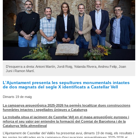
D'esquerra a dreta: Antoni Martín, Jordi Roig, Yolanda Rivera, Andreu Felip, Joan
Juni i Ramon Martí.
L’Ajuntament presenta les sepultures monumentals intactes
de dos magnats del segle X identificats a Castellar Vell
Dimarts 19 de maig
La campanya arqueològica 2025-2026 ha permès localitzar dues construccions
funeràries intactes i segellades úniques a Catalunya
La troballa situa el jaciment de Castellar Vell en el mapa arqueològic europeu i
reforça el seu valor per entendre la formació del Comtat de Barcelona i de la
Catalunya Vella altmedieval
L’Ajuntament de Castellar del Vallès ha presentat avui, dimarts 19 de maig, els resultats i
les restes localitzades en la campanya d’excavacions arqueològiques 2025-2026 al