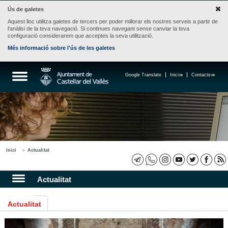
Ús de galetes
Aquest lloc utilitza galetes de tercers per poder millorar els nostres serveis a partir de
l'anàlisi de la teva navegació. Si continues navegant sense canviar la teva
configuració considerarem que acceptes la seva utilització.
Més informació sobre l'ús de les galetes
Google Translate
Inici
Contacte
Inici
Actualitat
Actualitat
Actualitat