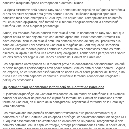
coneixen d’aquesta època corresponen a comtes i bisbes.
La làpida d’Ermomir està datada l’any 966 i conté una inscripció en llatí que fa referència
al cos del difunt sepultat sota grans pedres i lloses. De làpides d’aquest tipus se’n
coneixen molt pocs exemples a Catalunya. En aquest cas, l’excepcionalitat no només
rau en la peça epigràfica, sinó també en el fet que s’hagi localitzat en la construcció
funerària vinculada a aquest personatge.
A més, les troballes òssies podrien tenir relació amb un document de l’any 965, tot i que
aquest haurà de ser objecte d’un estudi més aprofundit. El text esmenta Ermomir i la
seva esposa Riquil·la en relació amb una donació piadosa de finques i propietats a la
zona de Canyelles i del castell de Castellar a l’església de Sant Miquel de Barcelona.
Aquesta línia de recerca podria contribuir a establir noves connexions entre les fonts
escrites, la làpida funerària i les restes arqueològiques, i obrir noves perspectives sobre
les elits rurals del segle X vinculades a l’òrbita del Comtat de Barcelona.
Les sepultures corresponen a un moment previ a la consolidació del feudalisme, en què
hi havia magnats i personatges amb poder, terres i vincles amb el poder comtal. Segons
els experts, no es tracta necessàriament de nobles en el sentit posterior del terme, sinó
d’una elit rural amb capacitat econòmica, influència territorial i connexions religioses i
polítiques destacades.
Un jaciment clau per entendre la formació del Comtat de Barcelona
El jaciment arqueològic de Castellar Vell constitueix un model de referència i un exemple
cabdal per conèixer de primera mà el procés formatiu del Comtat de Barcelona i l’antic
terme de Castellar, en el marc de la configuració i organització territorial de la Catalunya
Vella altmedieval.
Les excavacions han permès documentar l’existència d’un poblat altmedieval que
ocupava el turó de Castellar Vell en època carolíngia, especialment durant els segles IX i
X. Aquest assentament s’ha d’entendre en el context de l’expansió i reorganització dels
comtats catalans, en un espai estratègic, protegit per barrancades i amb un accés difícil,
que concentrava funcions de poblament, defensa, poder religiós i control territorial.