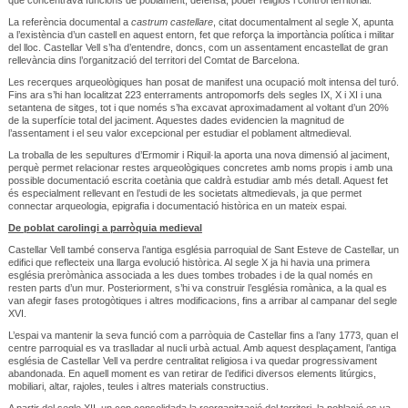
La referència documental a
castrum castellare
, citat documentalment al segle X, apunta
a l’existència d’un castell en aquest entorn, fet que reforça la importància política i militar
del lloc. Castellar Vell s’ha d’entendre, doncs, com un assentament encastellat de gran
rellevància dins l’organització del territori del Comtat de Barcelona.
Les recerques arqueològiques han posat de manifest una ocupació molt intensa del turó.
Fins ara s’hi han localitzat 223 enterraments antropomorfs dels segles IX, X i XI i una
setantena de sitges, tot i que només s’ha excavat aproximadament al voltant d’un 20%
de la superfície total del jaciment. Aquestes dades evidencien la magnitud de
l’assentament i el seu valor excepcional per estudiar el poblament altmedieval.
La troballa de les sepultures d’Ermomir i Riquil·la aporta una nova dimensió al jaciment,
perquè permet relacionar restes arqueològiques concretes amb noms propis i amb una
possible documentació escrita coetània que caldrà estudiar amb més detall. Aquest fet
és especialment rellevant en l’estudi de les societats altmedievals, ja que permet
connectar arqueologia, epigrafia i documentació històrica en un mateix espai.
De poblat carolingi a parròquia medieval
Castellar Vell també conserva l’antiga església parroquial de Sant Esteve de Castellar, un
edifici que reflecteix una llarga evolució històrica. Al segle X ja hi havia una primera
església preròmànica associada a les dues tombes trobades i de la qual només en
resten parts d’un mur. Posteriorment, s’hi va construir l’església romànica, a la qual es
van afegir fases protogòtiques i altres modificacions, fins a arribar al campanar del segle
XVI.
L’espai va mantenir la seva funció com a parròquia de Castellar fins a l’any 1773, quan el
centre parroquial es va traslladar al nucli urbà actual. Amb aquest desplaçament, l’antiga
església de Castellar Vell va perdre centralitat religiosa i va quedar progressivament
abandonada. En aquell moment es van retirar de l’edifici diversos elements litúrgics,
mobiliari, altar, rajoles, teules i altres materials constructius.
A partir del segle XII, un cop consolidada la reorganització del territori, la població es va