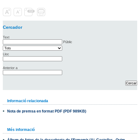
Cercador
Text
Públic
Lloc
Anterior a
Informació relacionada
Nota de premsa en format PDF (PDF 989KB)
Més informació
Àlbum de fotos de la descoberta de l'Ermomir (Aj. Castellar - Quim