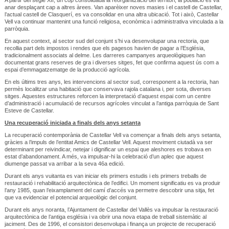
anar desplaçant cap a altres àrees. Van aparèixer noves masies i el castell de Castellar,
l’actual castell de Clasquerí, es va consolidar en una altra ubicació. Tot i això, Castellar
Vell va continuar mantenint una funció religiosa, econòmica i administrativa vinculada a la
parròquia.
En aquest context, al sector sud del conjunt s’hi va desenvolupar una rectoria, que
recollia part dels impostos i rendes que els pagesos havien de pagar a l’Església,
tradicionalment associats al delme. Les darreres campanyes arqueològiques han
documentat grans reserves de gra i diverses sitges, fet que confirma aquest ús com a
espai d’emmagatzematge de la producció agrícola.
En els últims tres anys, les intervencions al sector sud, corresponent a la rectoria, han
permès localitzar una habitació que conservava rajola catalana i, per sota, diverses
sitges. Aquestes estructures reforcen la interpretació d’aquest espai com un centre
d’administració i acumulació de recursos agrícoles vinculat a l’antiga parròquia de Sant
Esteve de Castellar.
Una recuperació iniciada a finals dels anys setanta
La recuperació contemporània de Castellar Vell va començar a finals dels anys setanta,
gràcies a l’impuls de l’entitat Amics de Castellar Vell. Aquest moviment ciutadà va ser
determinant per reivindicar, netejar i dignificar un espai que aleshores es trobava en
estat d’abandonament. A més, va impulsar-hi la celebració d’un aplec que aquest
diumenge passat va arribar a la seva 46a edició.
Durant els anys vuitanta es van iniciar els primers estudis i els primers treballs de
restauració i rehabilitació arquitectònica de l’edifici. Un moment significatiu es va produir
l’any 1985, quan l’eixamplament del camí d’accés va permetre descobrir una sitja, fet
que va evidenciar el potencial arqueològic del conjunt.
Durant els anys noranta, l’Ajuntament de Castellar del Vallès va impulsar la restauració
arquitectònica de l’antiga església i va obrir una nova etapa de treball sistemàtic al
jaciment. Des de 1996, el consistori desenvolupa i finança un projecte de recuperació