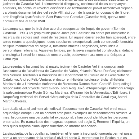
jaciment de Castellar Vell. La intervenció d’enguany, continuació de les campanyes
anteriors, ha continuat revelant evidències de l’extraordinari poblat altmedieval d’època
carolíngia documentat des del segle VIII, així com de la posterior ocupació de l’indret
amb l’església i parròquia de Sant Esteve de Castellar (Castellar Vell), que va tenir
continuïtat fins al segle XVIII.
La campanya, que és fruit d’un acord pressupostari de l’equip de govern (Som de
Castellar – PSC) i el grup municipal de Junts per Castellar, ha servit per completar la
recerca als sectors sud i nord de l’església. En aquest darrer sector han aparegut, entre
altres restes arqueològiques, dues sepultures excepcionals amb construcció funerària
de tipus monumental del segle X, totalment intactes i segellades, atribuïbles a
personatges rellevants. Aquestes tombes, per la seva singularitat constructiva, datació
cronològica i excel·lent estat de conservació, esdevenen, ara com ara, úniques a
Catalunya.
La presentació ha tingut lloc al mateix jaciment de Castellar Vell i ha comptat amb
l’assistència de l’alcaldessa de Castellar del Vallès, Yolanda Rivera Dueñas; el director
dels Serveis Territorials a Barcelona del Departament de Cultura de la Generalitat de
Catalunya, Andreu Felip Ventura; el doctor en Història i professor titular d’Història
Medieval de la Universitat Autònoma de Barcelona Ramon Martí Castelló; l’arqueòleg i
responsable del projecte d’excavació, Jordi Roig Buxó, d’Arqueologia i Patrimoni Arrago;
la paleoantropòloga Rocío Gómez Martínez, d’Arrago i de la Universitat d’Edimburg; i
l’arqueòleg territorial del Servei d’Arqueologia de la Generalitat de Catalunya, Antoni
Martín Oliveras.
La troballa situa el jaciment altmedieval i l’assentament de Castellar Vell en el mapa
arqueològic europeu, en un context amb pocs exemples de descobriments similars. A
més, hi concorre una particularitat excepcional: s’han pogut identificar les persones
enterrades. Es tractaria de dos magnats esposos del segle X, Ermomir i Riquil·la, un
dels quals disposa d’una làpida funerària de marbre associada.
La singularitat de la troballa rau també en el fet que la inscripció funerària permet posar
nom a un personatge de la població civil del segle X, mentre que les làpides que es