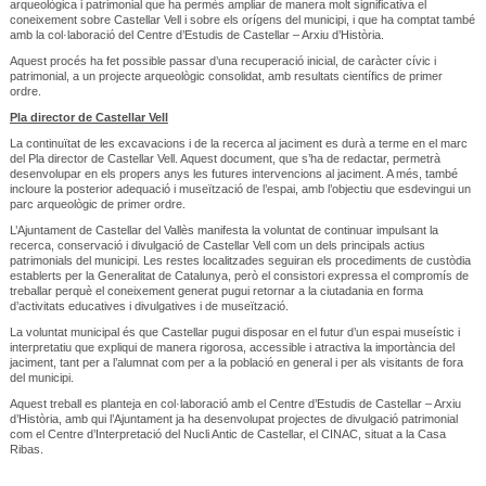
arqueològica i patrimonial que ha permès ampliar de manera molt significativa el
coneixement sobre Castellar Vell i sobre els orígens del municipi, i que ha comptat també
amb la col·laboració del Centre d’Estudis de Castellar – Arxiu d’Història.
Aquest procés ha fet possible passar d’una recuperació inicial, de caràcter cívic i
patrimonial, a un projecte arqueològic consolidat, amb resultats científics de primer
ordre.
Pla director de Castellar Vell
La continuïtat de les excavacions i de la recerca al jaciment es durà a terme en el marc
del Pla director de Castellar Vell. Aquest document, que s’ha de redactar, permetrà
desenvolupar en els propers anys les futures intervencions al jaciment. A més, també
incloure la posterior adequació i museïtzació de l’espai, amb l’objectiu que esdevingui un
parc arqueològic de primer ordre.
L’Ajuntament de Castellar del Vallès manifesta la voluntat de continuar impulsant la
recerca, conservació i divulgació de Castellar Vell com un dels principals actius
patrimonials del municipi. Les restes localitzades seguiran els procediments de custòdia
establerts per la Generalitat de Catalunya, però el consistori expressa el compromís de
treballar perquè el coneixement generat pugui retornar a la ciutadania en forma
d’activitats educatives i divulgatives i de museïtzació.
La voluntat municipal és que Castellar pugui disposar en el futur d’un espai museístic i
interpretatiu que expliqui de manera rigorosa, accessible i atractiva la importància del
jaciment, tant per a l’alumnat com per a la població en general i per als visitants de fora
del municipi.
Aquest treball es planteja en col·laboració amb el Centre d’Estudis de Castellar – Arxiu
d’Història, amb qui l’Ajuntament ja ha desenvolupat projectes de divulgació patrimonial
com el Centre d’Interpretació del Nucli Antic de Castellar, el CINAC, situat a la Casa
Ribas.