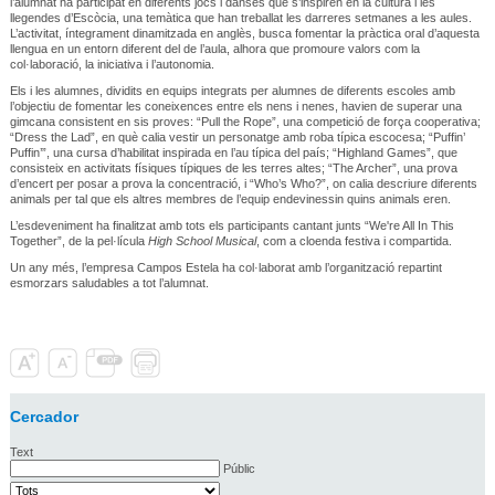
l’alumnat ha participat en diferents jocs i danses que s’inspiren en la cultura i les
llegendes d’Escòcia, una temàtica que han treballat les darreres setmanes a les aules.
L’activitat, íntegrament dinamitzada en anglès, busca fomentar la pràctica oral d’aquesta
llengua en un entorn diferent del de l’aula, alhora que promoure valors com la
col·laboració, la iniciativa i l’autonomia.
Els i les alumnes, dividits en equips integrats per alumnes de diferents escoles amb
l’objectiu de fomentar les coneixences entre els nens i nenes, havien de superar una
gimcana consistent en sis proves: “Pull the Rope”, una competició de força cooperativa;
“Dress the Lad”, en què calia vestir un personatge amb roba típica escocesa; “Puffin’
Puffin’”, una cursa d’habilitat inspirada en l’au típica del país; “Highland Games”, que
consisteix en activitats físiques típiques de les terres altes; “The Archer”, una prova
d’encert per posar a prova la concentració, i “Who’s Who?”, on calia descriure diferents
animals per tal que els altres membres de l’equip endevinessin quins animals eren.
L’esdeveniment ha finalitzat amb tots els participants cantant junts “We're All In This
Together”, de la pel·lícula
High School Musical
, com a cloenda festiva i compartida.
Un any més, l’empresa Campos Estela ha col·laborat amb l’organització repartint
esmorzars saludables a tot l’alumnat.
Cercador
Text
Públic