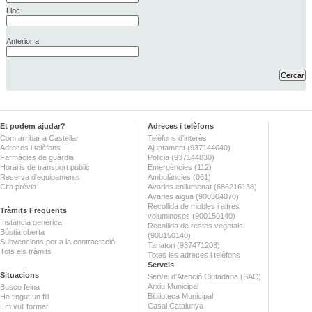
Lloc
Anterior a
Et podem ajudar?
Adreces i telèfons
Com arribar a Castellar
Telèfons d'interès
Adreces i telèfons
Ajuntament (937144040)
Farmàcies de guàrdia
Policia (937144830)
Horaris de transport públic
Emergències (112)
Reserva d'equipaments
Ambulàncies (061)
Cita prèvia
Avaries enllumenat (686216138)
Avaries aigua (900304070)
Recollida de mobles i altres
Tràmits Freqüents
voluminosos (900150140)
Instància genèrica
Recollida de restes vegetals
Bústia oberta
(900150140)
Subvencions per a la contractació
Tanatori (937471203)
Tots els tràmits
Totes les adreces i telèfons
Serveis
Situacions
Servei d'Atenció Ciutadana (SAC)
Arxiu Municipal
Busco feina
Biblioteca Municipal
He tingut un fill
Casal Catalunya
Em vull formar