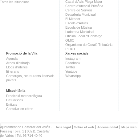
Casal d'Avis Plaça Major
Totes les situacions
Centre d'Atenció Primària
Centre de Serveis
Deixalleria Municipal
El Mirador
Escola d'Adults
Escola de Música
Ludoteca Municipal
Oficina Local d'Habitatge
OMIC
Organisme de Gestió Tributària
PIPAD
Promoció de la Vila
Xarxes socials
Agenda
Instagram
Àrees d'esbarjo
Facebook
Llocs d'interès
Twitter
Itineraris
Youtube
Comerços, restaurants i serveis
WhatsApp
privats
Miscel·lània
Predicció meteorològica
Defuncions
Entitats
Castellar en xifres
Ajuntament de Castellar del Vallès ·
Avís legal
Sobre el web
Accessibilitat
Mapa web
Passeig Tolrà, 1 | 08211 Castellar
del Vallès | Tel. 93 714 40 40