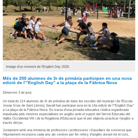
Imatge d'un moment de l'English Day 2026.
Més de 200 alumnes de 3r de primària participen en una nova
edició de l’“English Day” a la plaça de la Fàbrica Nova
Dimecres 3 de juny
Un total de 214 alumnes de 3r de primària de totes les escoles del municipi i de l’Escola
Josep Gras de Sant Llorenç Savall han participat avui en la 14a edició de l’“English Day”
a La plaça de la Fàbrica Nova. Es tracta d’una jornada educativa i lúdica organitzada
impulsada pels mestres especialistes en anglès amb el suport del Servei Educatiu del
Vallès Occidental VIII i de la Regidoria d’Educació que té per objectiu practicar l’anglès a
través del joc.
Juntament amb una trentena de professors i professores i d’auxiliars de conversa que
l’Ajuntament incorpora cada any als centres per fer reforç d’anglès durant tot el curs,