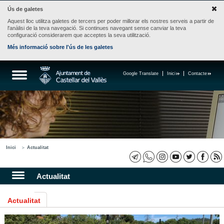
Ús de galetes
Aquest lloc utilitza galetes de tercers per poder millorar els nostres serveis a partir de
l'anàlisi de la teva navegació. Si continues navegant sense canviar la teva
configuració considerarem que acceptes la seva utilització.
Més informació sobre l'ús de les galetes
Google Translate
Inici
Contacte
Inici
Actualitat
Actualitat
Actualitat