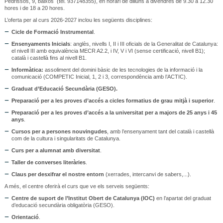
Pedrissos, 9, baixos (tel. 937148355), en horari de dilluns a divendres de 9.30 a 12.30
hores i de 18 a 20 hores.
L’oferta per al curs 2026-2027 inclou les següents disciplines:
Cicle de Formació Instrumental
.
Ensenyaments Inicials
: anglès, nivells I, II i III oficials de la Generalitat de Catalunya:
el nivell III amb equivalència MECR A2.2, i IV, V i VI (sense certificació, nivell B1);
català i castellà fins al nivell B1.
Informàtica:
assoliment del domini bàsic de les tecnologies de la informació i la
comunicació (COMPETIC Inicial, 1, 2 i 3, correspondència amb l’ACTIC).
Graduat d’Educació Secundària (GESO).
Preparació per a les proves d’accés a cicles formatius de grau mitjà i superior
.
Preparació per a les proves d’accés a la universitat per a majors de 25 anys i 45
anys
.
Cursos per a persones nouvingudes
, amb l’ensenyament tant del català i castellà
com de la cultura i singularitats de Catalunya.
Curs per a alumnat amb diversitat
.
Taller de converses literàries
.
Claus per desxifrar el nostre entorn
(xerrades, intercanvi de sabers,...).
A més, el centre oferirà el curs que ve els serveis següents:
Centre de suport de l’Institut Obert de Catalunya (IOC)
en l’apartat del graduat
d’educació secundària obligatòria (GESO).
Orientació
.