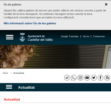
Ús de galetes
Aquest lloc utilitza galetes de tercers per poder millorar els nostres serveis a partir de
l'anàlisi de la teva navegació. Si continues navegant sense canviar la teva
configuració considerarem que acceptes la seva utilització.
Més informació sobre l'ús de les galetes
Google Translate
Inici
Contacte
Inici
Actualitat
Actualitat
Actualitat