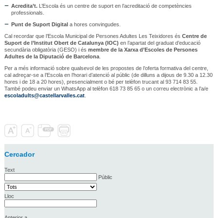
Acredita’t.
L’Escola és un centre de suport en l’acreditació de competències
professionals.
Punt de Suport Digital
a hores convingudes.
Cal recordar que l’Escola Municipal de Persones Adultes Les Teixidores és
Centre de
Suport de l’Institut Obert de Catalunya (IOC)
en l’apartat del graduat d’educació
secundària obligatòria (GESO) i és
membre de la Xarxa d’Escoles de Persones
Adultes de la Diputació de Barcelona
.
Per a més informació sobre qualsevol de les propostes de l’oferta formativa del centre,
cal adreçar-se a l’Escola en l’horari d’atenció al públic (de dilluns a dijous de 9.30 a 12.30
hores i de 18 a 20 hores), presencialment o bé per telèfon trucant al 93 714 83 55.
També podeu enviar un WhatsApp al telèfon 618 73 85 65 o un correu electrònic a l’a/e
escoladults@castellarvalles.cat
.
Cercador
Text
Públic
Lloc
Anterior a