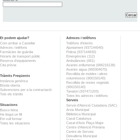
Et podem ajudar?
Adreces i telèfons
Com arribar a Castellar
Telèfons d'interès
Adreces i telèfons
Ajuntament (937144040)
Farmàcies de guàrdia
Policia (937144830)
Horaris de transport públic
Emergències (112)
Reserva d'equipaments
Ambulàncies (061)
Cita prèvia
Avaries enllumenat (686216138)
Avaries aigua (900304070)
Recollida de mobles i altres
Tràmits Freqüents
voluminosos (900150140)
Instància genèrica
Recollida de restes vegetals
Bústia oberta
(900150140)
Subvencions per a la contractació
Tanatori (937471203)
Tots els tràmits
Totes les adreces i telèfons
Serveis
Situacions
Servei d'Atenció Ciutadana (SAC)
Arxiu Municipal
Busco feina
Biblioteca Municipal
He tingut un fill
Casal Catalunya
Em vull formar
Casal d'Avis Plaça Major
Totes les situacions
Centre d'Atenció Primària
Centre de Serveis
Deixalleria Municipal