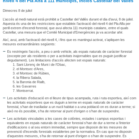
nivell 4 del Pla Alfa a 111 municipis, inclòs Castellar del Vallès
Dimecres 8 de juliol
L’accés al medi natural està prohibit a Castellar del Vallès durant el dia d’avui, 8 de juliol.
Aquesta és una de les restriccions que estableix l’activació del nivell 4 del Pla Alfa per
perill extrem d’incendi forestal, que avui afecta 111 municipis catalans, entre el quals
Castellar, una mesura que el Comitè Municipal d’Emergències ja va acordar ahir.
Així, avui, amb l’activació del nivell 4, i fins que es mantingui activat, s’apliquen les
mesures extraordinàries següents:
Es restringeix l’accés, a peu o amb vehicle, als espais naturals de caràcter forestal
(excepte per als residents o per a activitats inajornables que es puguin justificar
degudament). Les limitacions d’accés afecten set espais naturals:
Sant Llorenç de Munt i de l’Obac,
el Montsec d’Ares,
el Montsec de Rúbies,
la Ribera Salada,
la Baronia de Rialb,
les Gavarres
Montserrat.
Les activitats d’educació en el lleure de tipus acampada, ruta i ruta esportiva, així com
les activitats esportives que es duguin a terme en espais naturals de caràcter
forestal, s’han de traslladar a un nucli habitat o a una població on es duran a terme; si
això no és possible, s’ha de retornar al punt d’origen o s’han de suspendre.
Les activitats vinculades a les cases de colònies, estades i campus esportius i
equivalents en espais naturals de caràcter forestal s’han de dur a terme a l’interior
d’edificacions o al seu entorn immediat, sempre que disposin de les mesures de
prevenció d’incendis forestals establertes per la normativa. En cas que no disposin
d’aquestes mesures, s’ha de retornar al punt d’origen o s’han de suspendre. Es