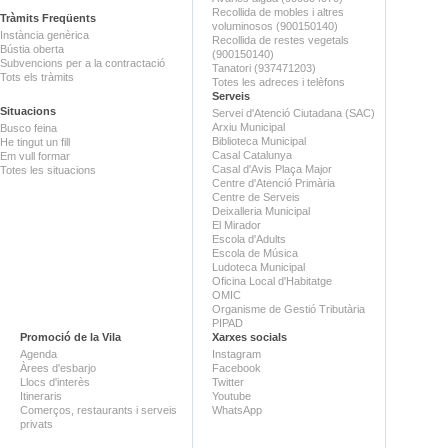
Recollida de mobles i altres
Tràmits Freqüents
voluminosos (900150140)
Instància genèrica
Recollida de restes vegetals
Bústia oberta
(900150140)
Subvencions per a la contractació
Tanatori (937471203)
Tots els tràmits
Totes les adreces i telèfons
Serveis
Situacions
Servei d'Atenció Ciutadana (SAC)
Arxiu Municipal
Busco feina
Biblioteca Municipal
He tingut un fill
Casal Catalunya
Em vull formar
Casal d'Avis Plaça Major
Totes les situacions
Centre d'Atenció Primària
Centre de Serveis
Deixalleria Municipal
El Mirador
Escola d'Adults
Escola de Música
Ludoteca Municipal
Oficina Local d'Habitatge
OMIC
Organisme de Gestió Tributària
PIPAD
Promoció de la Vila
Xarxes socials
Agenda
Instagram
Àrees d'esbarjo
Facebook
Llocs d'interès
Twitter
Itineraris
Youtube
Comerços, restaurants i serveis
WhatsApp
privats