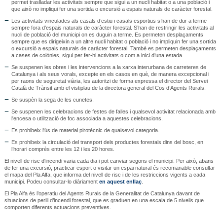
permet traslladar les activitats sempre que sigui a un nucli habitat o a una població i
que això no impliqui fer una sortida o excursió a espais naturals de caràcter forestal.
Les activitats vinculades als casals d’estiu i casals esportius s’han de dur a terme
sempre fora d’espais naturals de caràcter forestal. S’han de restringir les activitats al
nucli de població del municipi on es duguin a terme. Es permeten desplaçaments
sempre que es dirigeixin a un altre nucli habitat o població i no impliquin fer una sortida
o excursió a espais naturals de caràcter forestal. També es permeten desplaçaments
a cases de colònies, sigui per fer-hi activitats o com a inici d’una estada.
Se suspenen les obres i les intervencions a la xarxa interurbana de carreteres de
Catalunya i als seus vorals, excepte en els casos en què, de manera excepcional i
per raons de seguretat viària, les autoritzi de forma expressa el director del Servei
Català de Trànsit amb el vistiplau de la directora general del Cos d’Agents Rurals.
Se suspèn la sega de les cunetes.
Se suspenen les celebracions de festes de falles i qualsevol activitat relacionada amb
l'encesa o utilització de foc associada a aquestes celebracions.
Es prohibeix l'ús de material pirotècnic de qualsevol categoria.
Es prohibeix la circulació del transport dels productes forestals dins del bosc, en
l’horari comprès entre les 12 i les 20 hores.
El nivell de risc d'incendi varia cada dia i pot canviar segons el municipi. Per això, abans
de fer una excursió, practicar esport o visitar un espai natural és recomanable consultar
el mapa del Pla Alfa, que informa del nivell de risc i de les restriccions vigents a cada
municipi. Podeu consultar-lo diàriament
en aquest enllaç
.
El Pla Alfa és l’operatiu del Agents Rurals de la Generalitat de Catalunya davant de
situacions de perill d’incendi forestal, que es graduen en una escala de 5 nivells que
comporten diferents actuacions preventives.