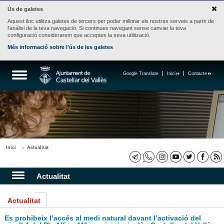
Ús de galetes
Aquest lloc utilitza galetes de tercers per poder millorar els nostres serveis a partir de
l'anàlisi de la teva navegació. Si continues navegant sense canviar la teva
configuració considerarem que acceptes la seva utilització.
Més informació sobre l'ús de les galetes
Google Translate
Inici
Contacte
Inici
Actualitat
Actualitat
Actualitat
Es prohibeix l’accés al medi natural davant l’activació del