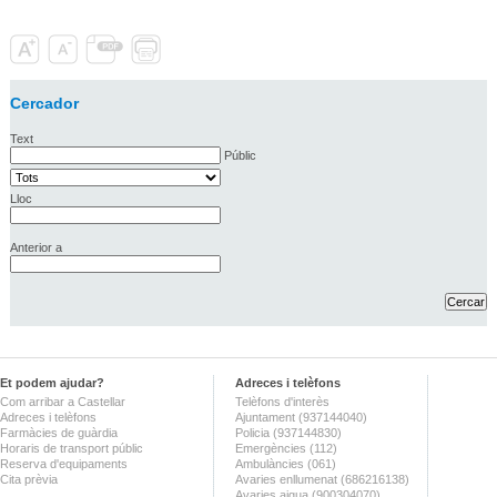
Cercador
Text
Públic
Lloc
Anterior a
Et podem ajudar?
Adreces i telèfons
Com arribar a Castellar
Telèfons d'interès
Adreces i telèfons
Ajuntament (937144040)
Farmàcies de guàrdia
Policia (937144830)
Horaris de transport públic
Emergències (112)
Reserva d'equipaments
Ambulàncies (061)
Cita prèvia
Avaries enllumenat (686216138)
Avaries aigua (900304070)