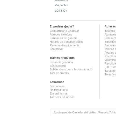
Via pública
LGTBIQ+
Et podem ajudar?
Adreces 
Com arribar a Castellar
Telèfons 
Adreces i telèfons
Ajuntame
Farmàcies de guàrdia
Policia 
Horaris de transport públic
Emergènc
Reserva d'equipaments
Ambulànc
Cita prèvia
Avaries 
Avaries 
Recollida
Tràmits Freqüents
volumino
Instància genèrica
Recollid
Bústia oberta
(900150
Subvencions per a la contractació
Tanatori
Tots els tràmits
Totes les
Situacions
Busco feina
He tingut un fill
Em vull formar
Totes les situacions
Ajuntament de Castellar del Vallès · Passeig Tolrà,