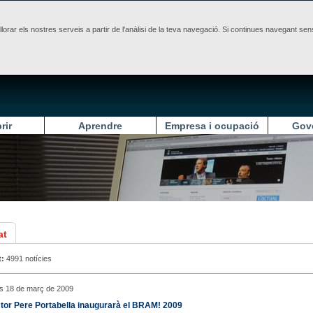
illorar els nostres serveis a partir de l'anàlisi de la teva navegació. Si continues navegant 
rir
Aprendre
Empresa i ocupació
Gov
at
t:
4991 notícies
s 18 de març de 2009
ctor Pere Portabella inaugurarà el BRAM! 2009