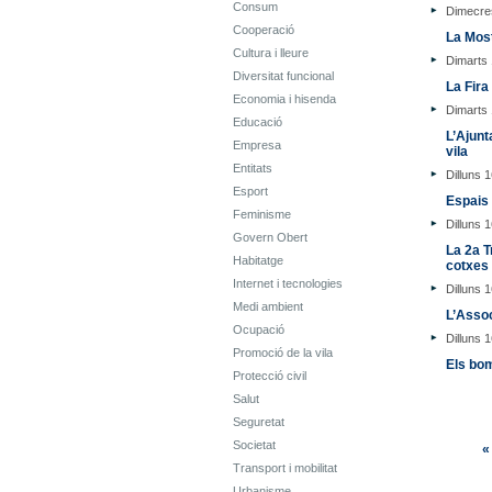
Consum
Dimecre
Cooperació
La Most
Cultura i lleure
Dimarts
Diversitat funcional
La Fira
Economia i hisenda
Dimarts
Educació
L’Ajunt
Empresa
vila
Entitats
Dilluns 
Esport
Espais 
Feminisme
Dilluns 
Govern Obert
La 2a T
Habitatge
cotxes
Internet i tecnologies
Dilluns 
Medi ambient
L’Assoc
Ocupació
Dilluns 
Promoció de la vila
Els bom
Protecció civil
Salut
Seguretat
Societat
«
Transport i mobilitat
Urbanisme