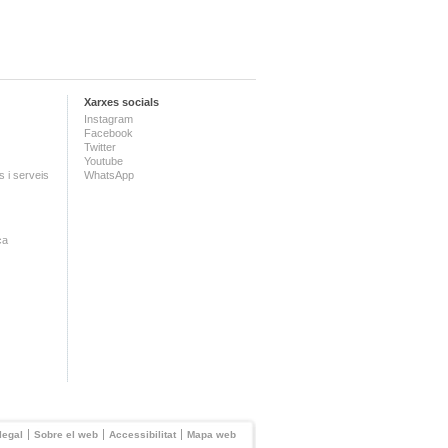
Xarxes socials
Instagram
Facebook
Twitter
Youtube
 i serveis
WhatsApp
ca
legal
Sobre el web
Accessibilitat
Mapa web