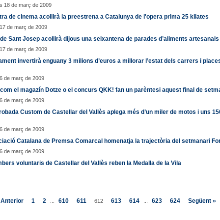
s 18 de març de 2009
ra de cinema acollirà la preestrena a Catalunya de l'opera prima 25 kilates
 17 de març de 2009
 de Sant Josep acollirà dijous una seixantena de parades d’aliments artesanals
 17 de març de 2009
ament invertirà enguany 3 milions d’euros a millorar l’estat dels carrers i places
16 de març de 2009
com el magazín Dotze o el concurs QKK! fan un parèntesi aquest final de set
16 de març de 2009
robada Custom de Castellar del Vallès aplega més d’un miler de motos i uns 15
16 de març de 2009
iació Catalana de Premsa Comarcal homenatja la trajectòria del setmanari Fo
16 de març de 2009
bers voluntaris de Castellar del Vallès reben la Medalla de la Vila
 Anterior
1
2
610
611
613
614
623
624
Següent »
...
612
...