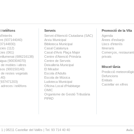
i telèfons
Serveis
Promoció de la Vila
d'interès
Servei d'Atenció Ciutadana (SAC)
Agenda
nt (937144040)
Arxiu Municipal
Àrees d'esbarjo
(937144830)
Biblioteca Municipal
Llocs d'interès
ies (112)
Casal Catalunya
Itineraris
ies (061)
Casal d'Avis Plaça Major
Comerços, restaurants
enllumenat (686216138)
Centre d'Atenció Primària
privats
aigua (900304070)
Centre de Serveis
 de mobles i altres
Deixalleria Municipal
Miscel·lània
sos (900150140)
El Mirador
Predicció meteorològi
a de restes vegetals
Escola d'Adults
Defuncions
140)
Escola de Música
Entitats
 (937471203)
Ludoteca Municipal
Castellar en xifres
 adreces i telèfons
Oficina Local d'Habitatge
OMIC
Organisme de Gestió Tributària
PIPAD
 1 | 08211 Castellar del Vallès | Tel. 93 714 40 40
Avís 