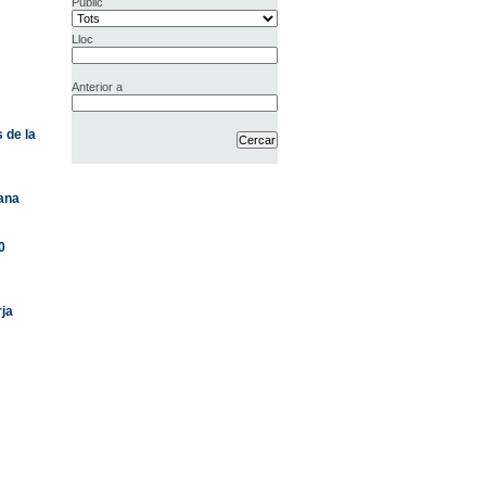
Públic
Lloc
Anterior a
 de la
mana
0
rja