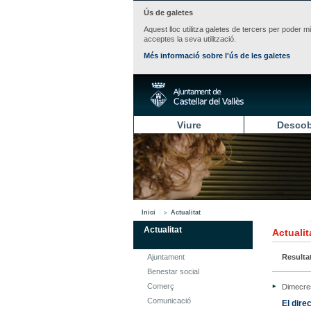
Ús de galetes
Aquest lloc utilitza galetes de tercers per poder m
acceptes la seva utilització.
Més informació sobre l'ús de les galetes
Viure
Descob
Inici
Actualitat
Actualitat
Actualit
Ajuntament
Resulta
Benestar social
Comerç
Dimecre
Comunicació
El dire