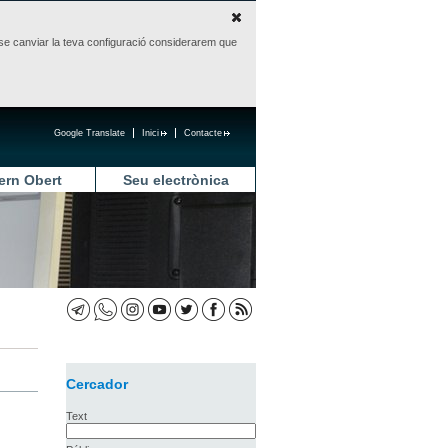
sense canviar la teva configuració considerarem que
Google Translate
Inici
Contacte
ern Obert
Seu electrònica
Cercador
Text