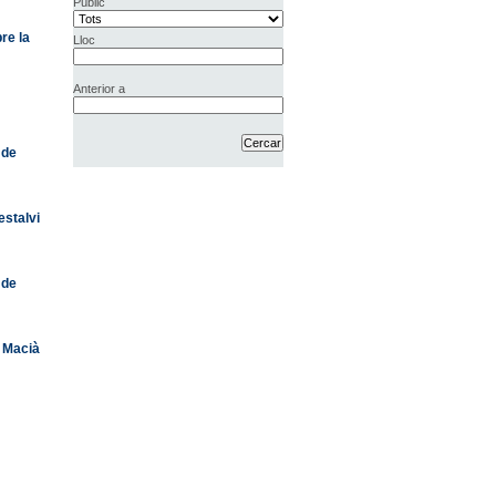
Públic
re la
Lloc
Anterior a
 de
estalvi
 de
c Macià