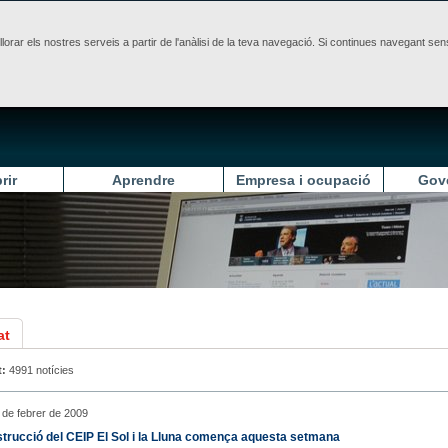
illorar els nostres serveis a partir de l'anàlisi de la teva navegació. Si continues navegant 
rir
Aprendre
Empresa i ocupació
Gov
at
t:
4991 notícies
9 de febrer de 2009
trucció del CEIP El Sol i la Lluna comença aquesta setmana