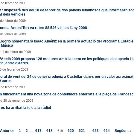
9 de febrer de 2009
ar disposarà des del 10 de febrer de dos panells lluminosos que informaran sob
at dels vehicles
 de febrer de 2009
ioteca Antoni Tort va rebre 88.546 visites l’any 2008
 de febrer de 2009
Ligorio homenatjarà Isaac Albéniz en la primera actuació del Programa Estable
i Música
 4 de febrer de 2009
d’Acció 2009 proposa 128 mesures amb l’accent en les polítiques d’ocupació i l’
ic, entre d'altres
3 de febrer de 2009
oral de vent del 24 de gener produeix a Castellar danys per un valor aproximat
0 euros
2 de febrer de 2009
n funcionament una nova zona de contenidors soterrats a la plaça de Frances
es 30 de gener de 2009
es ha arribat la tele a la ràdio!
 Anterior
1
2
617
618
620
621
623
624
Següent »
...
619
...