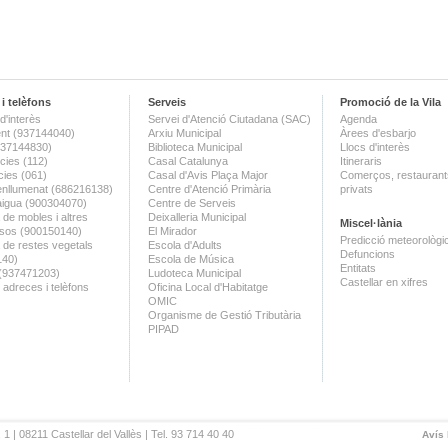
i telèfons
Serveis
Promoció de la Vila
d'interès
Servei d'Atenció Ciutadana (SAC)
Agenda
nt (937144040)
Arxiu Municipal
Àrees d'esbarjo
(937144830)
Biblioteca Municipal
Llocs d'interès
ies (112)
Casal Catalunya
Itineraris
ies (061)
Casal d'Avis Plaça Major
Comerços, restaurants
enllumenat (686216138)
Centre d'Atenció Primària
privats
aigua (900304070)
Centre de Serveis
 de mobles i altres
Deixalleria Municipal
Miscel·lània
sos (900150140)
El Mirador
Predicció meteorològi
a de restes vegetals
Escola d'Adults
Defuncions
140)
Escola de Música
Entitats
 (937471203)
Ludoteca Municipal
Castellar en xifres
 adreces i telèfons
Oficina Local d'Habitatge
OMIC
Organisme de Gestió Tributària
PIPAD
 1 | 08211 Castellar del Vallès | Tel. 93 714 40 40
Avís 