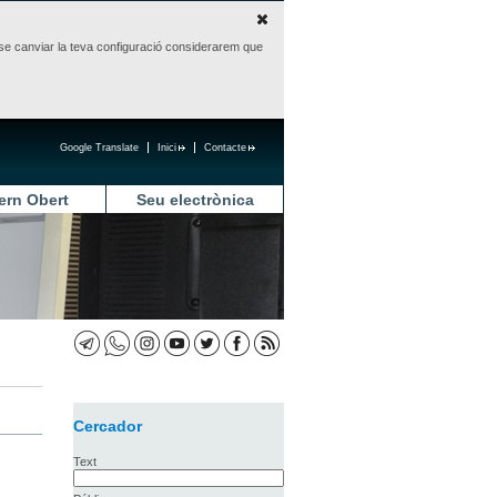
sense canviar la teva configuració considerarem que
Google Translate
Inici
Contacte
ern Obert
Seu electrònica
Cercador
Text