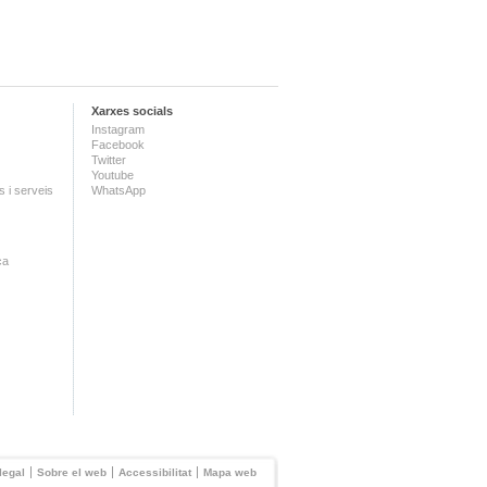
Xarxes socials
Instagram
Facebook
Twitter
Youtube
 i serveis
WhatsApp
ca
legal
Sobre el web
Accessibilitat
Mapa web