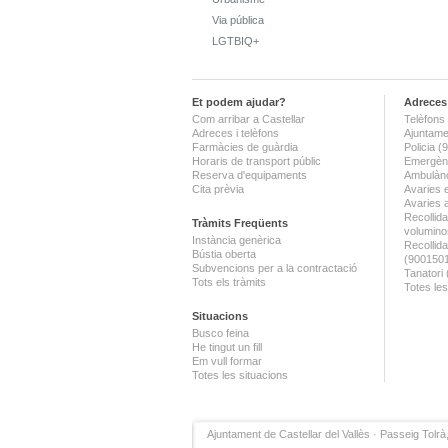
Via pública
LGTBIQ+
Et podem ajudar?
Adreces 
Com arribar a Castellar
Telèfons 
Adreces i telèfons
Ajuntame
Farmàcies de guàrdia
Policia 
Horaris de transport públic
Emergènc
Reserva d'equipaments
Ambulànc
Cita prèvia
Avaries 
Avaries 
Recollida
Tràmits Freqüents
volumino
Instància genèrica
Recollid
Bústia oberta
(900150
Subvencions per a la contractació
Tanatori
Tots els tràmits
Totes les
Situacions
Busco feina
He tingut un fill
Em vull formar
Totes les situacions
Ajuntament de Castellar del Vallès · Passeig Tolrà,