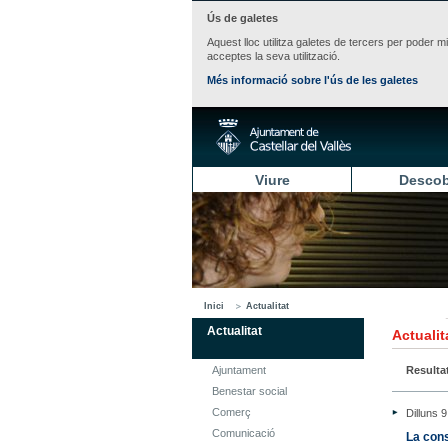
Ús de galetes
Aquest lloc utilitza galetes de tercers per poder m
acceptes la seva utilització.
Més informació sobre l'ús de les galetes
Viure
Descob
Inici
Actualitat
Actualitat
Actualit
Ajuntament
Resulta
Benestar social
Comerç
Dilluns 
Comunicació
La cons