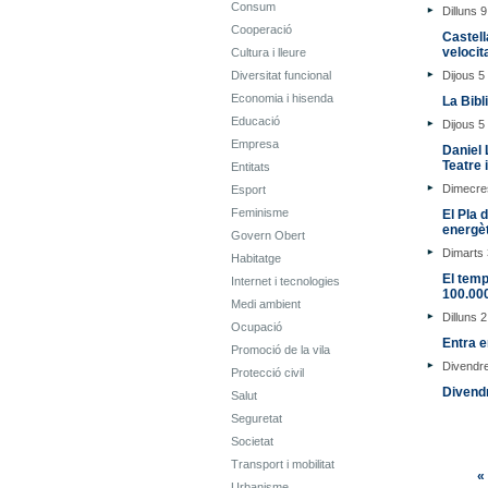
Consum
Dilluns 
Cooperació
Castell
velocit
Cultura i lleure
Diversitat funcional
Dijous 5
Economia i hisenda
La Bibl
Educació
Dijous 5
Empresa
Daniel 
Teatre 
Entitats
Dimecres
Esport
Feminisme
El Pla 
energèt
Govern Obert
Dimarts 
Habitatge
El temp
Internet i tecnologies
100.00
Medi ambient
Dilluns 
Ocupació
Entra e
Promoció de la vila
Divendr
Protecció civil
Divendr
Salut
Seguretat
Societat
Transport i mobilitat
«
Urbanisme