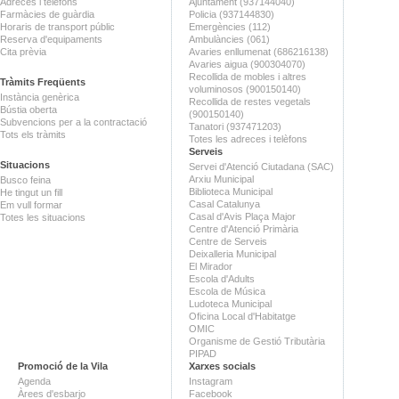
Adreces i telèfons
Ajuntament (937144040)
Farmàcies de guàrdia
Policia (937144830)
Horaris de transport públic
Emergències (112)
Reserva d'equipaments
Ambulàncies (061)
Cita prèvia
Avaries enllumenat (686216138)
Avaries aigua (900304070)
Recollida de mobles i altres
Tràmits Freqüents
voluminosos (900150140)
Instància genèrica
Recollida de restes vegetals
Bústia oberta
(900150140)
Subvencions per a la contractació
Tanatori (937471203)
Tots els tràmits
Totes les adreces i telèfons
Serveis
Situacions
Servei d'Atenció Ciutadana (SAC)
Arxiu Municipal
Busco feina
Biblioteca Municipal
He tingut un fill
Casal Catalunya
Em vull formar
Casal d'Avis Plaça Major
Totes les situacions
Centre d'Atenció Primària
Centre de Serveis
Deixalleria Municipal
El Mirador
Escola d'Adults
Escola de Música
Ludoteca Municipal
Oficina Local d'Habitatge
OMIC
Organisme de Gestió Tributària
PIPAD
Promoció de la Vila
Xarxes socials
Agenda
Instagram
Àrees d'esbarjo
Facebook