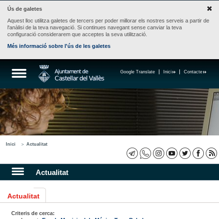
Ús de galetes
Aquest lloc utilitza galetes de tercers per poder millorar els nostres serveis a partir de
l'anàlisi de la teva navegació. Si continues navegant sense canviar la teva
configuració considerarem que acceptes la seva utilització.
Més informació sobre l'ús de les galetes
Google Translate
Inici
Contacte
Inici
Actualitat
Actualitat
Actualitat
Criteris de cerca: