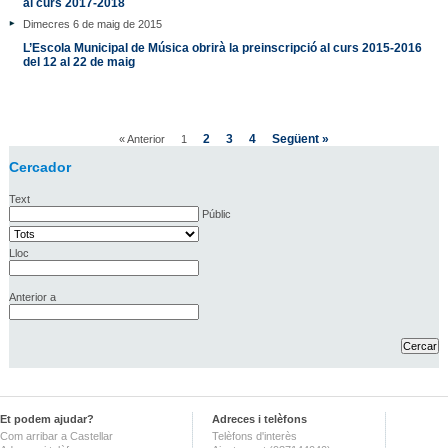
al curs 2017-2018
Dimecres 6 de maig de 2015
L’Escola Municipal de Música obrirà la preinscripció al curs 2015-2016
del 12 al 22 de maig
2
3
4
Següent »
« Anterior
1
Cercador
Text
Públic
Lloc
Anterior a
Et podem ajudar?
Adreces i telèfons
Com arribar a Castellar
Telèfons d'interès