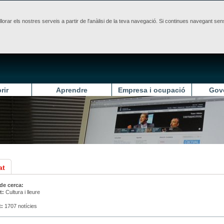
illorar els nostres serveis a partir de l'anàlisi de la teva navegació. Si continues navegant 
rir
Aprendre
Empresa i ocupació
Gov
at
 de cerca:
t:
Cultura i lleure
t:
1707 notícies