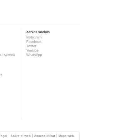
Xarxes socials
Instagram
Facebook
Twitter
Youtube
 i serveis
WhatsApp
ca
legal
Sobre el web
Accessibilitat
Mapa web