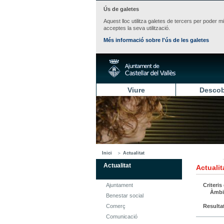
Ús de galetes
Aquest lloc utilitza galetes de tercers per poder m
acceptes la seva utilització.
Més informació sobre l'ús de les galetes
Viure
Descob
Inici
Actualitat
Actualitat
Actualit
Ajuntament
Criteris
Àmbi
Benestar social
Comerç
Resulta
Comunicació