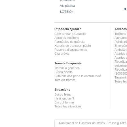
Via pública
«
LGTBIQ+
Et podem ajudar?
Adreces 
Com arribar a Castellar
Telèfons 
Adreces i telèfons
Ajuntame
Farmàcies de guàrdia
Policia 
Horaris de transport públic
Emergènc
Reserva d'equipaments
Ambulànc
Cita prèvia
Avaries 
Avaries 
Recollida
Tràmits Freqüents
volumino
Instància genèrica
Recollid
Bústia oberta
(900150
Subvencions per a la contractació
Tanatori
Tots els tràmits
Totes les
Situacions
Busco feina
He tingut un fill
Em vull formar
Totes les situacions
Ajuntament de Castellar del Vallès · Passeig Tolrà,