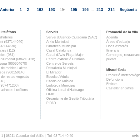
 Anterior
1
2
192
193
195
196
213
214
Següent »
...
194
...
i telèfons
Serveis
Promoció de la Vila
d'interès
Servei d'Atenció Ciutadana (SAC)
Agenda
nt (937144040)
Arxiu Municipal
Àrees d'esbarjo
(937144830)
Biblioteca Municipal
Llocs d'interès
ies (112)
Casal Catalunya
Itineraris
ies (061)
Casal d'Avis Plaça Major
Comerços, restaurants
enllumenat (686216138)
Centre d'Atenció Primària
privats
aigua (900304070)
Centre de Serveis
 de mobles i altres
Deixalleria Municipal
Miscel·lània
sos (900150140)
El Mirador
Predicció meteorològi
a de restes vegetals
Escola d'Adults
Defuncions
140)
Escola de Música
Entitats
 (937471203)
Ludoteca Municipal
Castellar en xifres
 adreces i telèfons
Oficina Local d'Habitatge
OMIC
Organisme de Gestió Tributària
PIPAD
 1 | 08211 Castellar del Vallès | Tel. 93 714 40 40
Avís 