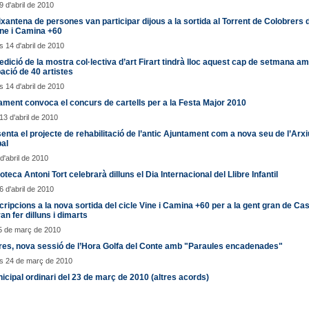
9 d'abril de 2010
xantena de persones van participar dijous a la sortida al Torrent de Colobrers 
ine i Camina +60
 14 d'abril de 2010
edició de la mostra col·lectiva d’art Firart tindrà lloc aquest cap de setmana am
pació de 40 artistes
 14 d'abril de 2010
ament convoca el concurs de cartells per a la Festa Major 2010
13 d'abril de 2010
enta el projecte de rehabilitació de l’antic Ajuntament com a nova seu de l’Arxi
al
d'abril de 2010
ioteca Antoni Tort celebrarà dilluns el Dia Internacional del Llibre Infantil
6 d'abril de 2010
cripcions a la nova sortida del cicle Vine i Camina +60 per a la gent gran de Cas
an fer dilluns i dimarts
5 de març de 2010
res, nova sessió de l’Hora Golfa del Conte amb "Paraules encadenades"
s 24 de març de 2010
icipal ordinari del 23 de març de 2010 (altres acords)