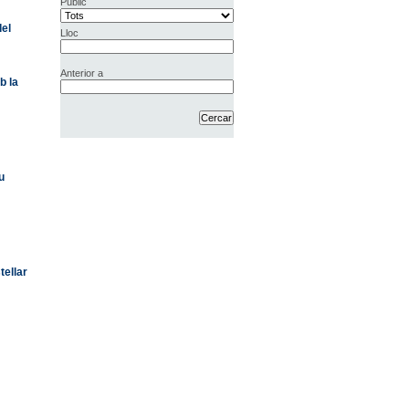
Públic
del
Lloc
Anterior a
b la
u
tellar