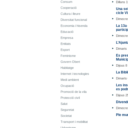
Consum
Dilluns 1
Cooperació
Una sei
cicle V
Cultura i lleure
Dimecres
Diversitat funcional
La 13a 
Economia i hisenda
partici
Educació
Dimecres
Empresa
L’Ajunt
Entitats
Dimarts 
Esport
Es pres
Feminisme
Municip
Govern Obert
Dijous 8 
Habitatge
La Bibl
Internet i tecnologies
Dimarts 
Medi ambient
Les ins
Ocupació
es podr
Promoció de la vila
Dijous 2
Protecció civil
Divend
Salut
Dimecre
Seguretat
Ple mun
Societat
Transport i mobilitat
Urbanisme