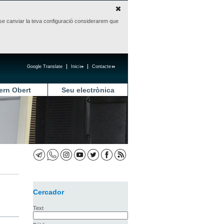
sense canviar la teva configuració considerarem que
Google Translate
Inici
Contacte
ern Obert
Seu electrònica
Cercador
Text