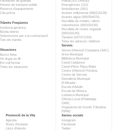
Farmàcies de guàrdia
Policia (937144830)
Horaris de transport públic
Emergències (112)
Reserva d'equipaments
Ambulàncies (061)
Cita prèvia
Avaries enllumenat (686216138)
Avaries aigua (900304070)
Recollida de mobles i altres
Tràmits Freqüents
voluminosos (900150140)
Instància genèrica
Recollida de restes vegetals
Bústia oberta
(900150140)
Subvencions per a la contractació
Tanatori (937471203)
Tots els tràmits
Totes les adreces i telèfons
Serveis
Situacions
Servei d'Atenció Ciutadana (SAC)
Arxiu Municipal
Busco feina
Biblioteca Municipal
He tingut un fill
Casal Catalunya
Em vull formar
Casal d'Avis Plaça Major
Totes les situacions
Centre d'Atenció Primària
Centre de Serveis
Deixalleria Municipal
El Mirador
Escola d'Adults
Escola de Música
Ludoteca Municipal
Oficina Local d'Habitatge
OMIC
Organisme de Gestió Tributària
PIPAD
Promoció de la Vila
Xarxes socials
Agenda
Instagram
Àrees d'esbarjo
Facebook
Llocs d'interès
Twitter