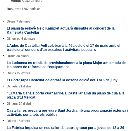
Àmbit:
Cultura i lleure
Resultat:
1707 notícies
Dijous 7 de maig
El pianista eslovè Nejc Kamplet actuarà dissabte al concert de la
Kamerata Castellar
Dimecres 6 de maig
L’Aplec de Castellar Vell celebrarà la 46a edició el 17 de maig amb el
tradicional concurs d’arrossaires i activitats populars
Dijous 30 d'abril
La Ludoteca es trasllada provisionalment a la plaça Major amb motiu de
les obres de reforma de l’equipament
Dilluns 27 d'abril
El CorreTapa Castellar celebrarà la desena edició del 3 al 6 de juny
Dimarts 21 d'abril
“El Maria Canals porta cua” arriba a Castellar amb un piano de cua a la
plaça d’El Mercat
Dimarts 14 d'abril
Castellar es prepara per viure Sant Jordi amb una programació extensa i
activitats per a tots els públics
Dilluns 13 d'abril
La Fàbrica impulsa un nou taller de teatre gratuït per a joves de 18 a 29