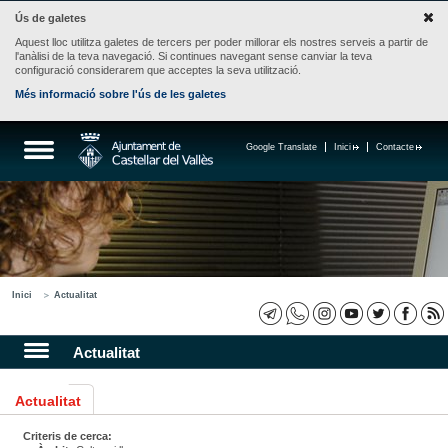
Ús de galetes
Aquest lloc utilitza galetes de tercers per poder millorar els nostres serveis a partir de
l'anàlisi de la teva navegació. Si continues navegant sense canviar la teva
configuració considerarem que acceptes la seva utilització.
Més informació sobre l'ús de les galetes
Google Translate
Inici
Contacte
Inici
Actualitat
Actualitat
Actualitat
Criteris de cerca: