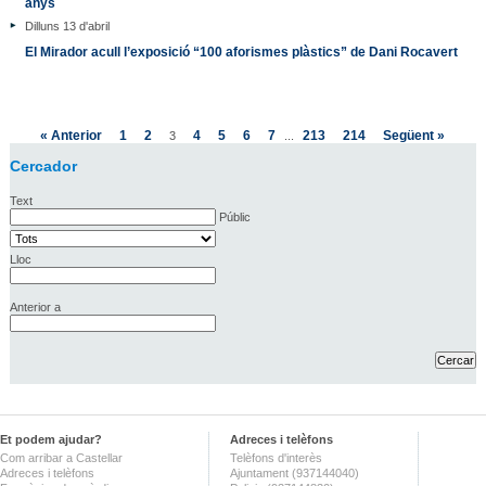
anys
Dilluns 13 d'abril
El Mirador acull l’exposició “100 aforismes plàstics” de Dani Rocavert
« Anterior
1
2
4
5
6
7
213
214
Següent »
3
...
Cercador
Text
Públic
Lloc
Anterior a
Et podem ajudar?
Adreces i telèfons
Com arribar a Castellar
Telèfons d'interès
Adreces i telèfons
Ajuntament (937144040)