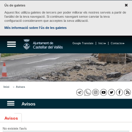
Ús de galetes
Aquest lloc utilitza galetes de tercers per poder millorar els nostres serveis a partir de
l'anàlisi de la teva navegació. Si continues navegant sense canviar la teva
configuració considerarem que acceptes la seva utilització.
Més informació sobre l'ús de les galetes
Google Translate
Inici
Contacte
Inici
Avisos
Avisos
Avisos
No existeix l'avís