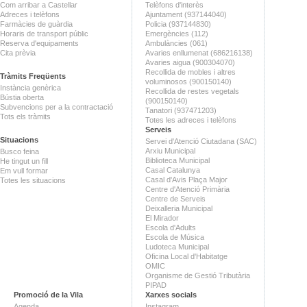
Com arribar a Castellar
Telèfons d'interès
Adreces i telèfons
Ajuntament (937144040)
Farmàcies de guàrdia
Policia (937144830)
Horaris de transport públic
Emergències (112)
Reserva d'equipaments
Ambulàncies (061)
Cita prèvia
Avaries enllumenat (686216138)
Avaries aigua (900304070)
Recollida de mobles i altres
Tràmits Freqüents
voluminosos (900150140)
Instància genèrica
Recollida de restes vegetals
Bústia oberta
(900150140)
Subvencions per a la contractació
Tanatori (937471203)
Tots els tràmits
Totes les adreces i telèfons
Serveis
Situacions
Servei d'Atenció Ciutadana (SAC)
Arxiu Municipal
Busco feina
Biblioteca Municipal
He tingut un fill
Casal Catalunya
Em vull formar
Casal d'Avis Plaça Major
Totes les situacions
Centre d'Atenció Primària
Centre de Serveis
Deixalleria Municipal
El Mirador
Escola d'Adults
Escola de Música
Ludoteca Municipal
Oficina Local d'Habitatge
OMIC
Organisme de Gestió Tributària
PIPAD
Promoció de la Vila
Xarxes socials
Agenda
Instagram