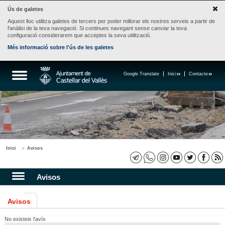
Ús de galetes
Aquest lloc utilitza galetes de tercers per poder millorar els nostres serveis a partir de
l'anàlisi de la teva navegació. Si continues navegant sense canviar la teva
configuració considerarem que acceptes la seva utilització.
Més informació sobre l'ús de les galetes
Google Translate
Inici
Contacte
Inici
Avisos
Avisos
Avisos
No existeix l'avís