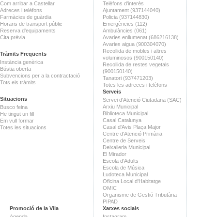
Com arribar a Castellar
Telèfons d'interès
Adreces i telèfons
Ajuntament (937144040)
Farmàcies de guàrdia
Policia (937144830)
Horaris de transport públic
Emergències (112)
Reserva d'equipaments
Ambulàncies (061)
Cita prèvia
Avaries enllumenat (686216138)
Avaries aigua (900304070)
Recollida de mobles i altres
Tràmits Freqüents
voluminosos (900150140)
Instància genèrica
Recollida de restes vegetals
Bústia oberta
(900150140)
Subvencions per a la contractació
Tanatori (937471203)
Tots els tràmits
Totes les adreces i telèfons
Serveis
Situacions
Servei d'Atenció Ciutadana (SAC)
Arxiu Municipal
Busco feina
Biblioteca Municipal
He tingut un fill
Casal Catalunya
Em vull formar
Casal d'Avis Plaça Major
Totes les situacions
Centre d'Atenció Primària
Centre de Serveis
Deixalleria Municipal
El Mirador
Escola d'Adults
Escola de Música
Ludoteca Municipal
Oficina Local d'Habitatge
OMIC
Organisme de Gestió Tributària
PIPAD
Promoció de la Vila
Xarxes socials
Agenda
Instagram