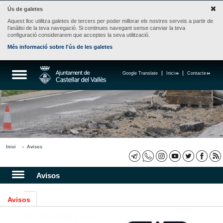
Ús de galetes
Aquest lloc utilitza galetes de tercers per poder millorar els nostres serveis a partir de
l'anàlisi de la teva navegació. Si continues navegant sense canviar la teva
configuració considerarem que acceptes la seva utilització.
Més informació sobre l'ús de les galetes
Google Translate
Inici
Contacte
Inici
Avisos
Avisos
Avisos