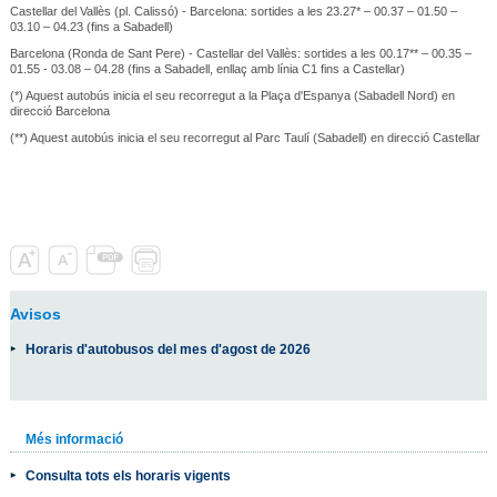
Castellar del Vallès (pl. Calissó) - Barcelona: sortides a les 23.27* – 00.37 – 01.50 –
03.10 – 04.23 (fins a Sabadell)
Barcelona (Ronda de Sant Pere) - Castellar del Vallès: sortides a les 00.17** – 00.35 –
01.55 - 03.08 – 04.28 (fins a Sabadell, enllaç amb línia C1 fins a Castellar)
(*) Aquest autobús inicia el seu recorregut a la Plaça d'Espanya (Sabadell Nord) en
direcció Barcelona
(**) Aquest autobús inicia el seu recorregut al Parc Taulí (Sabadell) en direcció Castellar
Avisos
Horaris d'autobusos del mes d'agost de 2026
Més informació
Consulta tots els horaris vigents