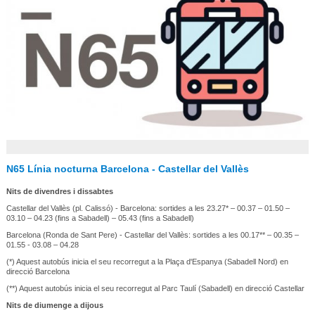
N65 Línia nocturna Barcelona - Castellar del Vallès
Nits de divendres i dissabtes
Castellar del Vallès (pl. Calissó) - Barcelona: sortides a les 23.27* – 00.37 – 01.50 –
03.10 – 04.23 (fins a Sabadell) – 05.43 (fins a Sabadell)
Barcelona (Ronda de Sant Pere) - Castellar del Vallès: sortides a les 00.17** – 00.35 –
01.55 - 03.08 – 04.28
(*) Aquest autobús inicia el seu recorregut a la Plaça d'Espanya (Sabadell Nord) en
direcció Barcelona
(**) Aquest autobús inicia el seu recorregut al Parc Taulí (Sabadell) en direcció Castellar
Nits de diumenge a dijous