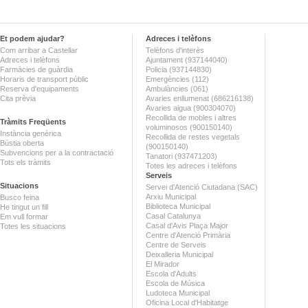
Et podem ajudar?
Adreces i telèfons
Com arribar a Castellar
Telèfons d'interès
Adreces i telèfons
Ajuntament (937144040)
Farmàcies de guàrdia
Policia (937144830)
Horaris de transport públic
Emergències (112)
Reserva d'equipaments
Ambulàncies (061)
Cita prèvia
Avaries enllumenat (686216138)
Avaries aigua (900304070)
Recollida de mobles i altres
Tràmits Freqüents
voluminosos (900150140)
Instància genèrica
Recollida de restes vegetals
Bústia oberta
(900150140)
Subvencions per a la contractació
Tanatori (937471203)
Tots els tràmits
Totes les adreces i telèfons
Serveis
Situacions
Servei d'Atenció Ciutadana (SAC)
Arxiu Municipal
Busco feina
Biblioteca Municipal
He tingut un fill
Casal Catalunya
Em vull formar
Casal d'Avis Plaça Major
Totes les situacions
Centre d'Atenció Primària
Centre de Serveis
Deixalleria Municipal
El Mirador
Escola d'Adults
Escola de Música
Ludoteca Municipal
Oficina Local d'Habitatge