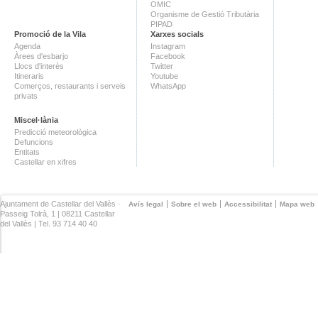
OMIC
Organisme de Gestió Tributària
PIPAD
Promoció de la Vila
Xarxes socials
Agenda
Instagram
Àrees d'esbarjo
Facebook
Llocs d'interès
Twitter
Itineraris
Youtube
Comerços, restaurants i serveis
WhatsApp
privats
Miscel·lània
Predicció meteorològica
Defuncions
Entitats
Castellar en xifres
Ajuntament de Castellar del Vallès ·
Avís legal
Sobre el web
Accessibilitat
Mapa web
Passeig Tolrà, 1 | 08211 Castellar
del Vallès | Tel. 93 714 40 40