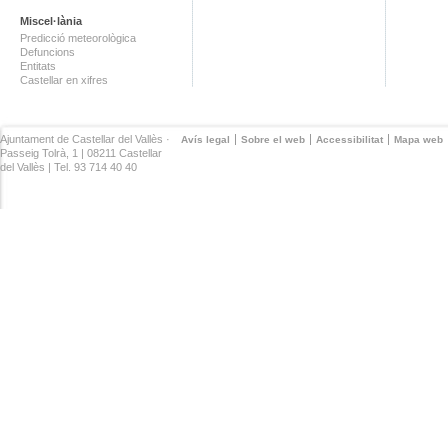
Miscel·lània
Predicció meteorològica
Defuncions
Entitats
Castellar en xifres
Ajuntament de Castellar del Vallès ·
Avís legal
Sobre el web
Accessibilitat
Mapa web
Passeig Tolrà, 1 | 08211 Castellar
del Vallès | Tel. 93 714 40 40