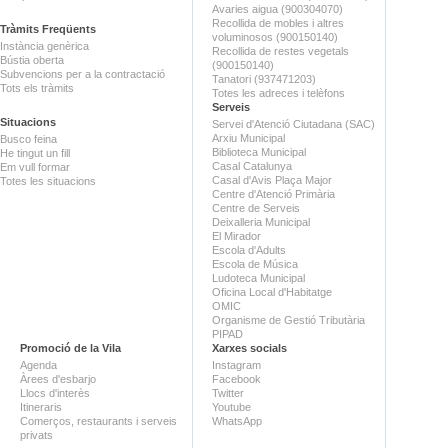
Avaries aigua (900304070)
Recollida de mobles i altres
Tràmits Freqüents
voluminosos (900150140)
Instància genèrica
Recollida de restes vegetals
Bústia oberta
(900150140)
Subvencions per a la contractació
Tanatori (937471203)
Tots els tràmits
Totes les adreces i telèfons
Serveis
Situacions
Servei d'Atenció Ciutadana (SAC)
Arxiu Municipal
Busco feina
Biblioteca Municipal
He tingut un fill
Casal Catalunya
Em vull formar
Casal d'Avis Plaça Major
Totes les situacions
Centre d'Atenció Primària
Centre de Serveis
Deixalleria Municipal
El Mirador
Escola d'Adults
Escola de Música
Ludoteca Municipal
Oficina Local d'Habitatge
OMIC
Organisme de Gestió Tributària
PIPAD
Promoció de la Vila
Xarxes socials
Agenda
Instagram
Àrees d'esbarjo
Facebook
Llocs d'interès
Twitter
Itineraris
Youtube
Comerços, restaurants i serveis
WhatsApp
privats