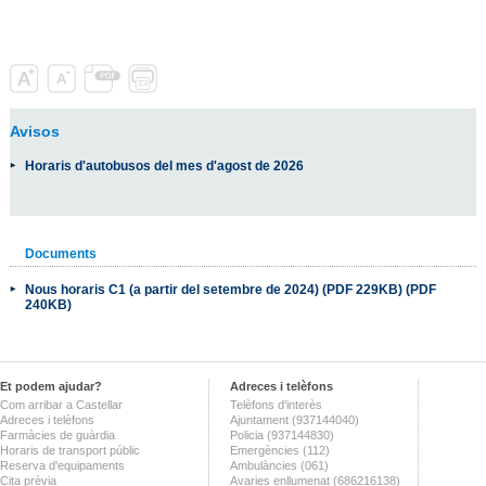
Avisos
Horaris d'autobusos del mes d'agost de 2026
Documents
Nous horaris C1 (a partir del setembre de 2024) (PDF 229KB) (PDF
240KB)
Et podem ajudar?
Adreces i telèfons
Com arribar a Castellar
Telèfons d'interès
Adreces i telèfons
Ajuntament (937144040)
Farmàcies de guàrdia
Policia (937144830)
Horaris de transport públic
Emergències (112)
Reserva d'equipaments
Ambulàncies (061)
Cita prèvia
Avaries enllumenat (686216138)