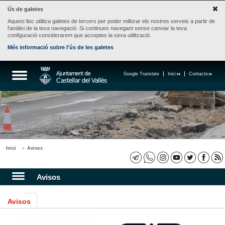
Ús de galetes
Aquest lloc utilitza galetes de tercers per poder millorar els nostres serveis a partir de
l'anàlisi de la teva navegació. Si continues navegant sense canviar la teva
configuració considerarem que acceptes la seva utilització.
Més informació sobre l'ús de les galetes
Google Translate
Inici
Contacte
Inici
Avisos
Avisos
Avisos