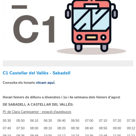
C1 Castellar del Vallès - Sabadell
Consulta els horaris
clicant aquí
.
Horari feiners de dilluns a divendres i 1a i 4a setmana dels feiners d'agost
DE SABADELL A CASTELLAR DEL VALLÈS:
Pl
. de
Clara Campoamor
- estació d'autobusos
05:30
05:50
06:10
06:30
06:40
06:50
07:00
07:10
07:20
07:30
07:40
07:50
08:00
08:10
08:20
08:30
08:40
08:50
09:00
09:12
09:24
09:36
09:48
10:00
10:12
10:24
10:36
10:48
11:00
11:12