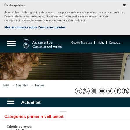
Ús de galetes
Aquest lloc utilitza galetes de tercers per poder millorar els nostres serveis a partir de
l'anàlisi de la teva navegació. Si continues navegant sense canviar la teva
configuració considerarem que acceptes la seva utilització.
Més informació sobre l'ús de les galetes
Google Translate
Inici
Contacte
Inici
Actualitat
Entitats
Actualitat
Categories primer nivell ambit
Criteris de cerca: