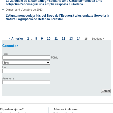
La 2a edició de la campanya “Solidaris amb Castellar” engega amb
l’objectiu d’aconseguir una àmplia resposta ciutadana
Dimecres 9 d'octubre de 2013
L’Ajuntament cedeix l’ús del Bosc de l’Esquerrà a les entitats Servei a la
Natura i Agrupació de Defensa Forestal
« Anterior
2
8
9
10
11
12
13
14
...
15
Següent »
Cercador
Text
Públic
Lloc
Anterior a
Et podem ajudar?
Adreces i telèfons