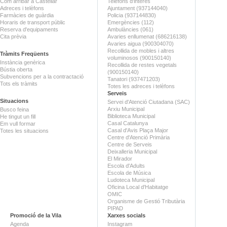
Com arribar a Castellar
Telèfons d'interès
Adreces i telèfons
Ajuntament (937144040)
Farmàcies de guàrdia
Policia (937144830)
Horaris de transport públic
Emergències (112)
Reserva d'equipaments
Ambulàncies (061)
Cita prèvia
Avaries enllumenat (686216138)
Avaries aigua (900304070)
Recollida de mobles i altres
Tràmits Freqüents
voluminosos (900150140)
Instància genèrica
Recollida de restes vegetals
Bústia oberta
(900150140)
Subvencions per a la contractació
Tanatori (937471203)
Tots els tràmits
Totes les adreces i telèfons
Serveis
Situacions
Servei d'Atenció Ciutadana (SAC)
Arxiu Municipal
Busco feina
Biblioteca Municipal
He tingut un fill
Casal Catalunya
Em vull formar
Casal d'Avis Plaça Major
Totes les situacions
Centre d'Atenció Primària
Centre de Serveis
Deixalleria Municipal
El Mirador
Escola d'Adults
Escola de Música
Ludoteca Municipal
Oficina Local d'Habitatge
OMIC
Organisme de Gestió Tributària
PIPAD
Promoció de la Vila
Xarxes socials
Agenda
Instagram