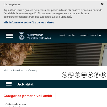
Ús de galetes
Aquest lloc utilitza galetes de tercers per poder millorar els nostres serveis a partir de
l'anàlisi de la teva navegació. Si continues navegant sense canviar la teva
configuració considerarem que acceptes la seva utilització.
Més informació sobre l'ús de les galetes
Google Translate
Inici
Contacte
Inici
Actualitat
Comerç
Actualitat
Categories primer nivell ambit
Criteris de cerca: