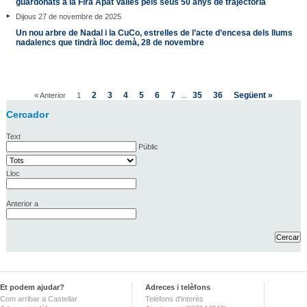
guardonats a la Fira Àpat Vallès pels seus 50 anys de trajectòria
Dijous 27 de novembre de 2025
Un nou arbre de Nadal i la CuCo, estrelles de l’acte d’encesa dels llums
nadalencs que tindrà lloc demà, 28 de novembre
2
3
4
5
6
7
35
36
Següent »
« Anterior
1
...
Cercador
Text
Públic
Lloc
Anterior a
Et podem ajudar?
Adreces i telèfons
Com arribar a Castellar
Telèfons d'interès