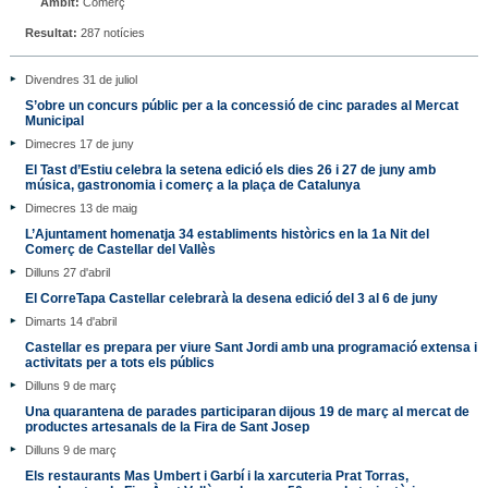
Àmbit:
Comerç
Resultat:
287 notícies
Divendres 31 de juliol
S’obre un concurs públic per a la concessió de cinc parades al Mercat
Municipal
Dimecres 17 de juny
El Tast d’Estiu celebra la setena edició els dies 26 i 27 de juny amb
música, gastronomia i comerç a la plaça de Catalunya
Dimecres 13 de maig
L’Ajuntament homenatja 34 establiments històrics en la 1a Nit del
Comerç de Castellar del Vallès
Dilluns 27 d'abril
El CorreTapa Castellar celebrarà la desena edició del 3 al 6 de juny
Dimarts 14 d'abril
Castellar es prepara per viure Sant Jordi amb una programació extensa i
activitats per a tots els públics
Dilluns 9 de març
Una quarantena de parades participaran dijous 19 de març al mercat de
productes artesanals de la Fira de Sant Josep
Dilluns 9 de març
Els restaurants Mas Umbert i Garbí i la xarcuteria Prat Torras,