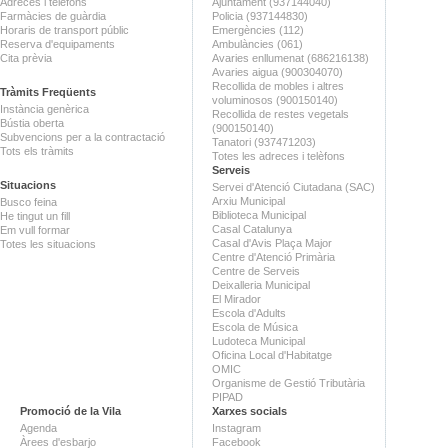
Adreces i telèfons
Ajuntament (937144040)
Farmàcies de guàrdia
Policia (937144830)
Horaris de transport públic
Emergències (112)
Reserva d'equipaments
Ambulàncies (061)
Cita prèvia
Avaries enllumenat (686216138)
Avaries aigua (900304070)
Recollida de mobles i altres
Tràmits Freqüents
voluminosos (900150140)
Instància genèrica
Recollida de restes vegetals
Bústia oberta
(900150140)
Subvencions per a la contractació
Tanatori (937471203)
Tots els tràmits
Totes les adreces i telèfons
Serveis
Situacions
Servei d'Atenció Ciutadana (SAC)
Arxiu Municipal
Busco feina
Biblioteca Municipal
He tingut un fill
Casal Catalunya
Em vull formar
Casal d'Avis Plaça Major
Totes les situacions
Centre d'Atenció Primària
Centre de Serveis
Deixalleria Municipal
El Mirador
Escola d'Adults
Escola de Música
Ludoteca Municipal
Oficina Local d'Habitatge
OMIC
Organisme de Gestió Tributària
PIPAD
Promoció de la Vila
Xarxes socials
Agenda
Instagram
Àrees d'esbarjo
Facebook