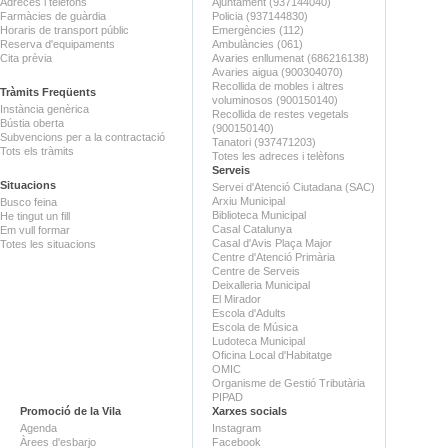
Adreces i telèfons
Ajuntament (937144040)
Farmàcies de guàrdia
Policia (937144830)
Horaris de transport públic
Emergències (112)
Reserva d'equipaments
Ambulàncies (061)
Cita prèvia
Avaries enllumenat (686216138)
Avaries aigua (900304070)
Recollida de mobles i altres
Tràmits Freqüents
voluminosos (900150140)
Instància genèrica
Recollida de restes vegetals
Bústia oberta
(900150140)
Subvencions per a la contractació
Tanatori (937471203)
Tots els tràmits
Totes les adreces i telèfons
Serveis
Situacions
Servei d'Atenció Ciutadana (SAC)
Arxiu Municipal
Busco feina
Biblioteca Municipal
He tingut un fill
Casal Catalunya
Em vull formar
Casal d'Avis Plaça Major
Totes les situacions
Centre d'Atenció Primària
Centre de Serveis
Deixalleria Municipal
El Mirador
Escola d'Adults
Escola de Música
Ludoteca Municipal
Oficina Local d'Habitatge
OMIC
Organisme de Gestió Tributària
PIPAD
Promoció de la Vila
Xarxes socials
Agenda
Instagram
Àrees d'esbarjo
Facebook