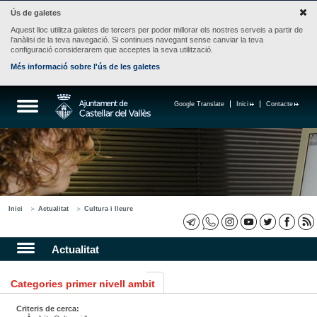
Ús de galetes
Aquest lloc utilitza galetes de tercers per poder millorar els nostres serveis a partir de
l'anàlisi de la teva navegació. Si continues navegant sense canviar la teva
configuració considerarem que acceptes la seva utilització.
Més informació sobre l'ús de les galetes
Google Translate
Inici
Contacte
Inici
Actualitat
Cultura i lleure
Actualitat
Categories primer nivell ambit
Criteris de cerca: