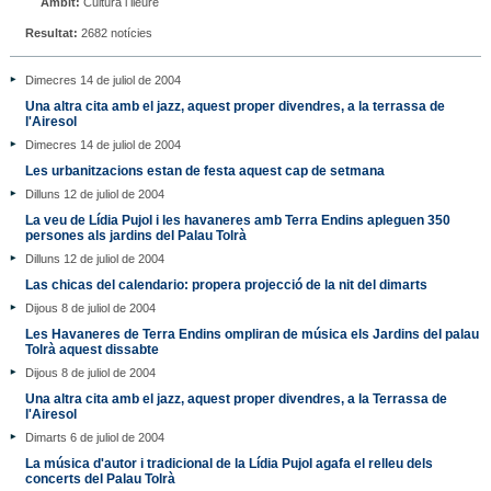
Àmbit:
Cultura i lleure
Resultat:
2682 notícies
Dimecres 14 de juliol de 2004
Una altra cita amb el jazz, aquest proper divendres, a la terrassa de
l'Airesol
Dimecres 14 de juliol de 2004
Les urbanitzacions estan de festa aquest cap de setmana
Dilluns 12 de juliol de 2004
La veu de Lídia Pujol i les havaneres amb Terra Endins apleguen 350
persones als jardins del Palau Tolrà
Dilluns 12 de juliol de 2004
Las chicas del calendario: propera projecció de la nit del dimarts
Dijous 8 de juliol de 2004
Les Havaneres de Terra Endins ompliran de música els Jardins del palau
Tolrà aquest dissabte
Dijous 8 de juliol de 2004
Una altra cita amb el jazz, aquest proper divendres, a la Terrassa de
l'Airesol
Dimarts 6 de juliol de 2004
La música d'autor i tradicional de la Lídia Pujol agafa el relleu dels
concerts del Palau Tolrà