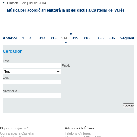
Dimarts 6 de juliol de 2004
Música per acordió amenitzarà la nit del dijous a Castellar del Vallès
«
Anterior
1
2
312
313
315
316
335
336
Següent
...
314
...
»
Cercador
Text
Públic
Lloc
Anterior a
Et podem ajudar?
Adreces i telèfons
Com arribar a Castellar
Telèfons d'interès