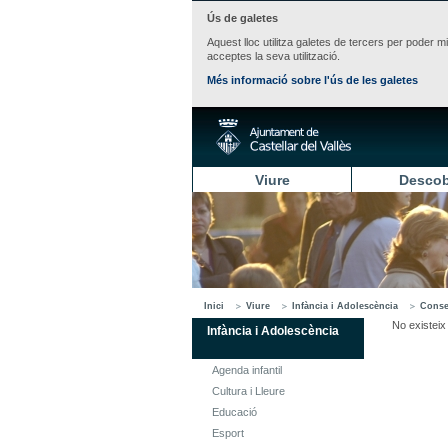
Ús de galetes
Aquest lloc utilitza galetes de tercers per poder m
acceptes la seva utilització.
Més informació sobre l'ús de les galetes
Viure
Descob
Inici
Viure
Infància i Adolescència
Consel
No existeix 
Infància i Adolescència
Agenda infantil
Cultura i Lleure
Educació
Esport