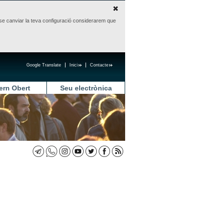
sense canviar la teva configuració considerarem que
Google Translate
Inici
Contacte
ern Obert
Seu electrònica