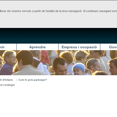
illorar els nostres serveis a partir de l'anàlisi de la teva navegació. Si continues navegant 
rir
Aprendre
Empresa i ocupació
Gov
l d'Infants
Com hi pots participar?
el contingut