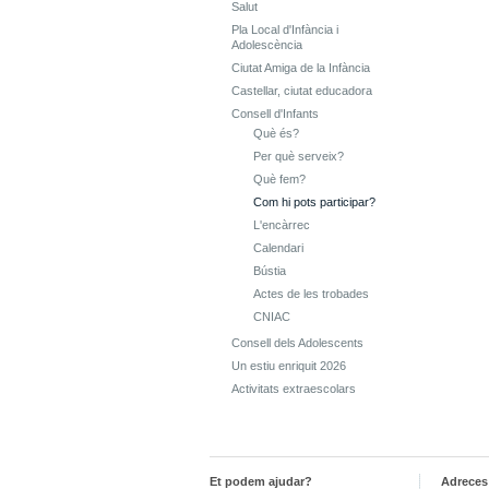
Salut
Pla Local d'Infància i
Adolescència
Ciutat Amiga de la Infància
Castellar, ciutat educadora
Consell d'Infants
Què és?
Per què serveix?
Què fem?
Com hi pots participar?
L'encàrrec
Calendari
Bústia
Actes de les trobades
CNIAC
Consell dels Adolescents
Un estiu enriquit 2026
Activitats extraescolars
Et podem ajudar?
Adreces 