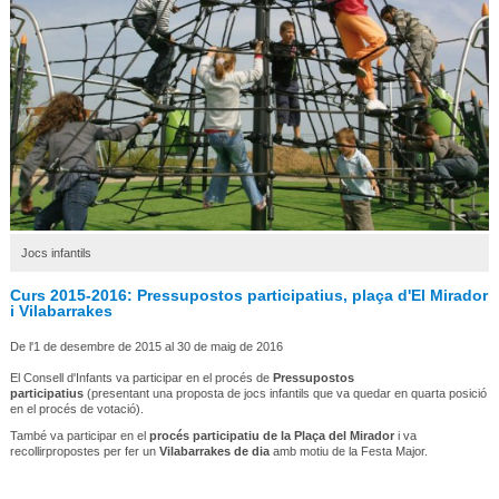
Jocs infantils
Curs 2015-2016: Pressupostos participatius, plaça d'El Mirador
i Vilabarrakes
De l'1 de desembre de 2015 al 30 de maig de 2016
El Consell d'Infants va participar en el procés de
Pressupostos
participatius
(presentant una proposta de jocs infantils que va quedar en quarta posició
en el procés de votació).
També va participar en el
procés participatiu de la Plaça del Mirador
i va
recollirpropostes per fer un
Vilabarrakes de dia
amb motiu de la Festa Major.