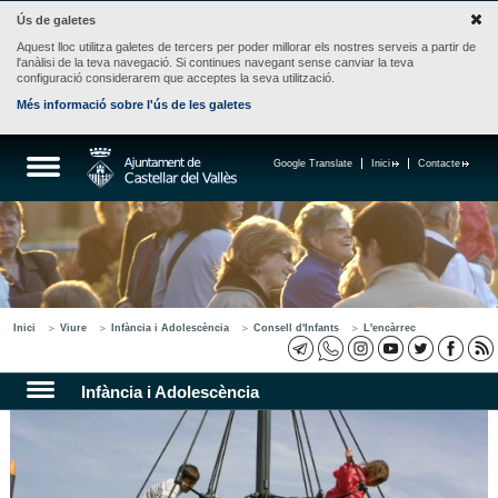
Ús de galetes
Aquest lloc utilitza galetes de tercers per poder millorar els nostres serveis a partir de
l'anàlisi de la teva navegació. Si continues navegant sense canviar la teva
configuració considerarem que acceptes la seva utilització.
Més informació sobre l'ús de les galetes
Google Translate
Inici
Contacte
Inici
Viure
Infància i Adolescència
Consell d'Infants
L'encàrrec
Infància i Adolescència