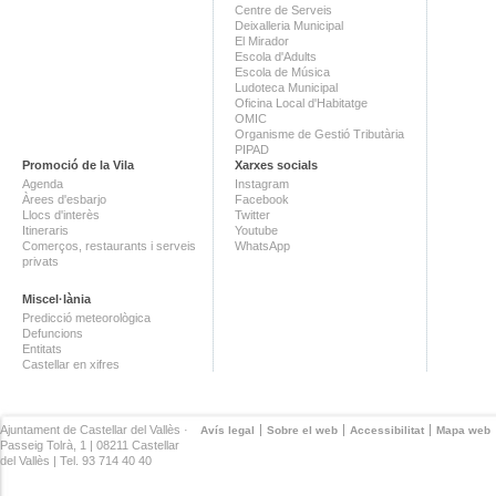
Centre de Serveis
Deixalleria Municipal
El Mirador
Escola d'Adults
Escola de Música
Ludoteca Municipal
Oficina Local d'Habitatge
OMIC
Organisme de Gestió Tributària
PIPAD
Promoció de la Vila
Xarxes socials
Agenda
Instagram
Àrees d'esbarjo
Facebook
Llocs d'interès
Twitter
Itineraris
Youtube
Comerços, restaurants i serveis
WhatsApp
privats
Miscel·lània
Predicció meteorològica
Defuncions
Entitats
Castellar en xifres
Ajuntament de Castellar del Vallès ·
Avís legal
Sobre el web
Accessibilitat
Mapa web
Passeig Tolrà, 1 | 08211 Castellar
del Vallès | Tel. 93 714 40 40