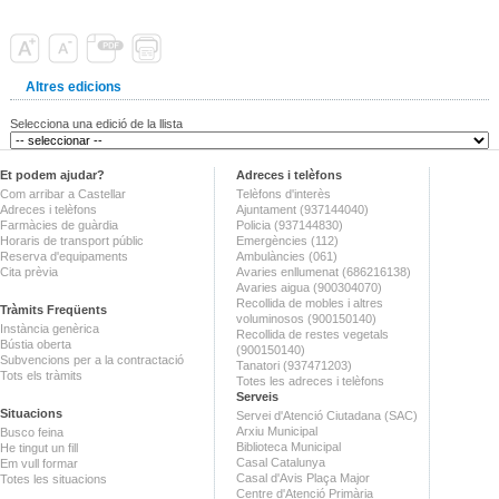
Altres edicions
Selecciona una edició de la llista
Et podem ajudar?
Adreces i telèfons
Com arribar a Castellar
Telèfons d'interès
Adreces i telèfons
Ajuntament (937144040)
Farmàcies de guàrdia
Policia (937144830)
Horaris de transport públic
Emergències (112)
Reserva d'equipaments
Ambulàncies (061)
Cita prèvia
Avaries enllumenat (686216138)
Avaries aigua (900304070)
Recollida de mobles i altres
Tràmits Freqüents
voluminosos (900150140)
Instància genèrica
Recollida de restes vegetals
Bústia oberta
(900150140)
Subvencions per a la contractació
Tanatori (937471203)
Tots els tràmits
Totes les adreces i telèfons
Serveis
Situacions
Servei d'Atenció Ciutadana (SAC)
Arxiu Municipal
Busco feina
Biblioteca Municipal
He tingut un fill
Casal Catalunya
Em vull formar
Casal d'Avis Plaça Major
Totes les situacions
Centre d'Atenció Primària