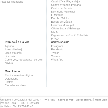
Casal d'Avis Plaça Major
Totes les situacions
Centre d'Atenció Primària
Centre de Serveis
Deixalleria Municipal
El Mirador
Escola d'Adults
Escola de Música
Ludoteca Municipal
Oficina Local d'Habitatge
OMIC
Organisme de Gestió Tributària
PIPAD
Promoció de la Vila
Xarxes socials
Agenda
Instagram
Àrees d'esbarjo
Facebook
Llocs d'interès
Twitter
Itineraris
Youtube
Comerços, restaurants i serveis
WhatsApp
privats
Miscel·lània
Predicció meteorològica
Defuncions
Entitats
Castellar en xifres
Ajuntament de Castellar del Vallès ·
Avís legal
Sobre el web
Accessibilitat
Mapa web
Passeig Tolrà, 1 | 08211 Castellar
del Vallès | Tel. 93 714 40 40