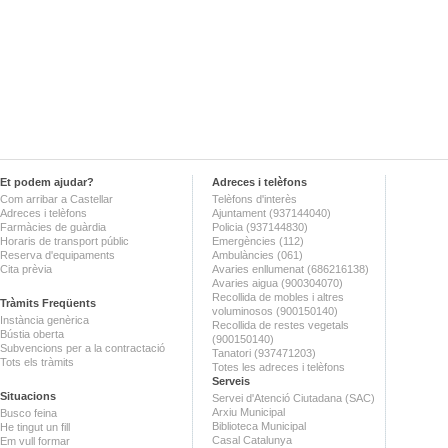
Et podem ajudar?
Adreces i telèfons
Com arribar a Castellar
Telèfons d'interès
Adreces i telèfons
Ajuntament (937144040)
Farmàcies de guàrdia
Policia (937144830)
Horaris de transport públic
Emergències (112)
Reserva d'equipaments
Ambulàncies (061)
Cita prèvia
Avaries enllumenat (686216138)
Avaries aigua (900304070)
Recollida de mobles i altres
Tràmits Freqüents
voluminosos (900150140)
Instància genèrica
Recollida de restes vegetals
Bústia oberta
(900150140)
Subvencions per a la contractació
Tanatori (937471203)
Tots els tràmits
Totes les adreces i telèfons
Serveis
Situacions
Servei d'Atenció Ciutadana (SAC)
Arxiu Municipal
Busco feina
Biblioteca Municipal
He tingut un fill
Casal Catalunya
Em vull formar