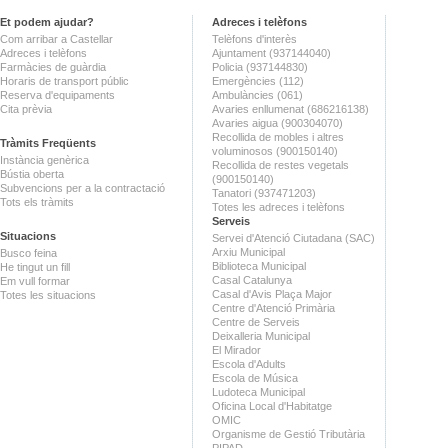
Et podem ajudar?
Adreces i telèfons
Com arribar a Castellar
Telèfons d'interès
Adreces i telèfons
Ajuntament (937144040)
Farmàcies de guàrdia
Policia (937144830)
Horaris de transport públic
Emergències (112)
Reserva d'equipaments
Ambulàncies (061)
Cita prèvia
Avaries enllumenat (686216138)
Avaries aigua (900304070)
Recollida de mobles i altres
Tràmits Freqüents
voluminosos (900150140)
Instància genèrica
Recollida de restes vegetals
Bústia oberta
(900150140)
Subvencions per a la contractació
Tanatori (937471203)
Tots els tràmits
Totes les adreces i telèfons
Serveis
Situacions
Servei d'Atenció Ciutadana (SAC)
Arxiu Municipal
Busco feina
Biblioteca Municipal
He tingut un fill
Casal Catalunya
Em vull formar
Casal d'Avis Plaça Major
Totes les situacions
Centre d'Atenció Primària
Centre de Serveis
Deixalleria Municipal
El Mirador
Escola d'Adults
Escola de Música
Ludoteca Municipal
Oficina Local d'Habitatge
OMIC
Organisme de Gestió Tributària
PIPAD