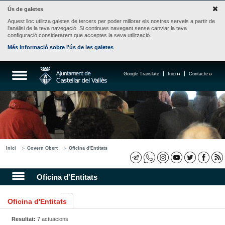
Ús de galetes
Aquest lloc utilitza galetes de tercers per poder millorar els nostres serveis a partir de
l'anàlisi de la teva navegació. Si continues navegant sense canviar la teva
configuració considerarem que acceptes la seva utilització.
Més informació sobre l'ús de les galetes
Google Translate
Inici
Contacte
Inici
Govern Obert
Oficina d'Entitats
Oficina d'Entitats
Oficina d'Entitats
Resultat:
7 actuacions