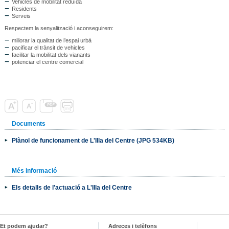
Vehicles de mobilitat reduïda
Residents
Serveis
Respectem la senyalització i aconseguirem:
millorar la qualitat de l’espai urbà
pacificar el trànsit de vehicles
facilitar la mobilitat dels vianants
potenciar el centre comercial
Documents
Plànol de funcionament de L'Illa del Centre (JPG 534KB)
Més informació
Els detalls de l'actuació a L'Illa del Centre
Et podem ajudar?
Adreces i telèfons