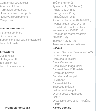
Com arribar a Castellar
Telèfons d'interès
Adreces i telèfons
Ajuntament (937144040)
Farmàcies de guàrdia
Policia (937144830)
Horaris de transport públic
Emergències (112)
Reserva d'equipaments
Ambulàncies (061)
Cita prèvia
Avaries enllumenat (686216138)
Avaries aigua (900304070)
Recollida de mobles i altres
Tràmits Freqüents
voluminosos (900150140)
Instància genèrica
Recollida de restes vegetals
Bústia oberta
(900150140)
Subvencions per a la contractació
Tanatori (937471203)
Tots els tràmits
Totes les adreces i telèfons
Serveis
Situacions
Servei d'Atenció Ciutadana (SAC)
Arxiu Municipal
Busco feina
Biblioteca Municipal
He tingut un fill
Casal Catalunya
Em vull formar
Casal d'Avis Plaça Major
Totes les situacions
Centre d'Atenció Primària
Centre de Serveis
Deixalleria Municipal
El Mirador
Escola d'Adults
Escola de Música
Ludoteca Municipal
Oficina Local d'Habitatge
OMIC
Organisme de Gestió Tributària
PIPAD
Promoció de la Vila
Xarxes socials