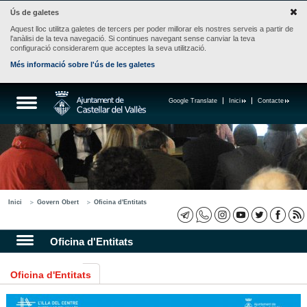
Ús de galetes
Aquest lloc utilitza galetes de tercers per poder millorar els nostres serveis a partir de
l'anàlisi de la teva navegació. Si continues navegant sense canviar la teva
configuració considerarem que acceptes la seva utilització.
Més informació sobre l'ús de les galetes
Google Translate
Inici
Contacte
Inici
Govern Obert
Oficina d'Entitats
Oficina d'Entitats
Oficina d'Entitats