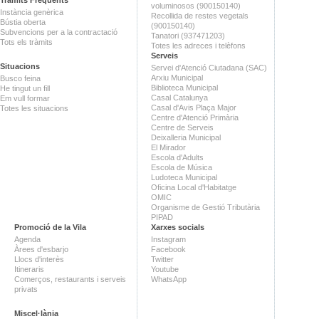
voluminosos (900150140)
Instància genèrica
Recollida de restes vegetals
Bústia oberta
(900150140)
Subvencions per a la contractació
Tanatori (937471203)
Tots els tràmits
Totes les adreces i telèfons
Serveis
Situacions
Servei d'Atenció Ciutadana (SAC)
Arxiu Municipal
Busco feina
Biblioteca Municipal
He tingut un fill
Casal Catalunya
Em vull formar
Casal d'Avis Plaça Major
Totes les situacions
Centre d'Atenció Primària
Centre de Serveis
Deixalleria Municipal
El Mirador
Escola d'Adults
Escola de Música
Ludoteca Municipal
Oficina Local d'Habitatge
OMIC
Organisme de Gestió Tributària
PIPAD
Promoció de la Vila
Xarxes socials
Agenda
Instagram
Àrees d'esbarjo
Facebook
Llocs d'interès
Twitter
Itineraris
Youtube
Comerços, restaurants i serveis
WhatsApp
privats
Miscel·lània