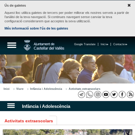
Ús de galetes
Aquest lloc utilitza galetes de tercers per poder millorar els nostres serveis a partir de
l'anàlisi de la teva navegació. Si continues navegant sense canviar la teva
configuració considerarem que acceptes la seva utilització.
Més informació sobre l'ús de les galetes
Google Translate
Inici
Contacte
Inici
Viure
Infància i Adolescència
Activitats extraescolars
Infància i Adolescència
Activitats extraescolars