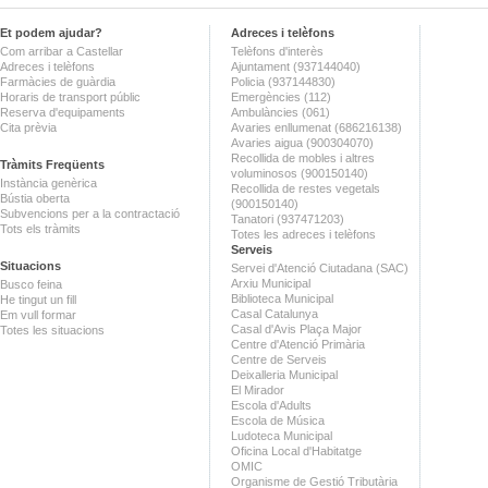
Et podem ajudar?
Adreces i telèfons
Com arribar a Castellar
Telèfons d'interès
Adreces i telèfons
Ajuntament (937144040)
Farmàcies de guàrdia
Policia (937144830)
Horaris de transport públic
Emergències (112)
Reserva d'equipaments
Ambulàncies (061)
Cita prèvia
Avaries enllumenat (686216138)
Avaries aigua (900304070)
Recollida de mobles i altres
Tràmits Freqüents
voluminosos (900150140)
Instància genèrica
Recollida de restes vegetals
Bústia oberta
(900150140)
Subvencions per a la contractació
Tanatori (937471203)
Tots els tràmits
Totes les adreces i telèfons
Serveis
Situacions
Servei d'Atenció Ciutadana (SAC)
Arxiu Municipal
Busco feina
Biblioteca Municipal
He tingut un fill
Casal Catalunya
Em vull formar
Casal d'Avis Plaça Major
Totes les situacions
Centre d'Atenció Primària
Centre de Serveis
Deixalleria Municipal
El Mirador
Escola d'Adults
Escola de Música
Ludoteca Municipal
Oficina Local d'Habitatge
OMIC
Organisme de Gestió Tributària