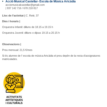
Acció Musical Castellar- Escola de Música Artcàdia
acciomusicalcastellar@gmail.com
| 937 142 716 / 678 218 817
Lloc de l’activitat |
C. Retir, 37
Dies i horaris |
Orquestra Infantil: dilluns de 18.15 a 19.15 h
Orquestra Juvenil: dilluns o dijous 19.15 a 20.15 h
Observacions |
Preu mensual: 21,5 €/mes
Si és alumne de l’ escola de música Artcàdia el preu depèn de la resta d’assignatures
matriculades.