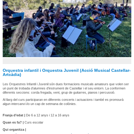
Orquestra infantil i Orquestra Juvenil (Acció Musical Castellar-
Artcàdia)
Les Orquestres Infantil i Juvenil són dues formacions musicals amateurs que volen ser
un punt de trobada d’alumnes d’instrument de Castellar i el seu entorn. La conformen
diferents seccions: corda fregada, vent, grup de guitarres, pianos i percussió.
Al llarg del curs participaran en diferents concerts i actuacions i també es promourà
algun intercanvi i/o un cap de setmana de colònies.
Franja d’edat |
De 6 a 12 anys i 12 a 16 anys
Quan es fa? |
Curs escolar
Qui organitza |