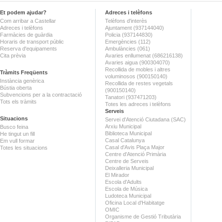
Et podem ajudar?
Adreces i telèfons
Com arribar a Castellar
Telèfons d'interès
Adreces i telèfons
Ajuntament (937144040)
Farmàcies de guàrdia
Policia (937144830)
Horaris de transport públic
Emergències (112)
Reserva d'equipaments
Ambulàncies (061)
Cita prèvia
Avaries enllumenat (686216138)
Avaries aigua (900304070)
Recollida de mobles i altres
Tràmits Freqüents
voluminosos (900150140)
Instància genèrica
Recollida de restes vegetals
Bústia oberta
(900150140)
Subvencions per a la contractació
Tanatori (937471203)
Tots els tràmits
Totes les adreces i telèfons
Serveis
Situacions
Servei d'Atenció Ciutadana (SAC)
Arxiu Municipal
Busco feina
Biblioteca Municipal
He tingut un fill
Casal Catalunya
Em vull formar
Casal d'Avis Plaça Major
Totes les situacions
Centre d'Atenció Primària
Centre de Serveis
Deixalleria Municipal
El Mirador
Escola d'Adults
Escola de Música
Ludoteca Municipal
Oficina Local d'Habitatge
OMIC
Organisme de Gestió Tributària