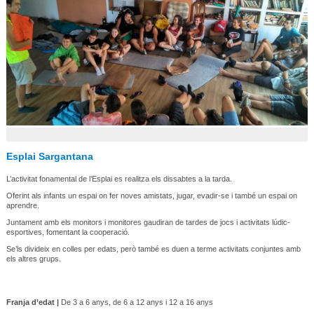
Esplai Sargantana
L’activitat fonamental de l’Esplai es realitza els dissabtes a la tarda.
Oferint als infants un espai on fer noves amistats, jugar, evadir-se i també un espai on
aprendre.
Juntament amb els monitors i monitores gaudiran de tardes de jocs i activitats lúdic-
esportives, fomentant la cooperació.
Se’ls divideix en colles per edats, però també es duen a terme activitats conjuntes amb
els altres grups.
Franja d’edat |
De 3 a 6 anys, de 6 a 12 anys i 12 a 16 anys