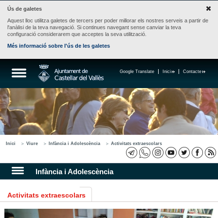
Ús de galetes
Aquest lloc utilitza galetes de tercers per poder millorar els nostres serveis a partir de
l'anàlisi de la teva navegació. Si continues navegant sense canviar la teva
configuració considerarem que acceptes la seva utilització.
Més informació sobre l'ús de les galetes
Google Translate
Inici
Contacte
Inici
Viure
Infància i Adolescència
Activitats extraescolars
Infància i Adolescència
Activitats extraescolars