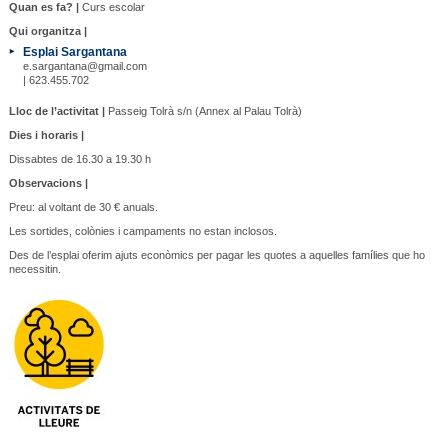
Quan es fa? |
Curs escolar
Qui organitza |
Esplai Sargantana
e.sargantana@gmail.com
| 623.455.702
Lloc de l’activitat |
Passeig Tolrà s/n (Annex al Palau Tolrà)
Dies i horaris |
Dissabtes de 16.30 a 19.30 h
Observacions |
Preu: al voltant de 30 € anuals.
Les sortides, colònies i campaments no estan inclosos.
Des de l’esplai oferim ajuts econòmics per pagar les quotes a aquelles famílies que ho
necessitin.