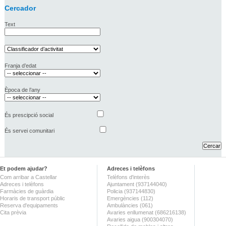
Cercador
Text
Franja d’edat
Època de l’any
És prescipció social
És servei comunitari
Et podem ajudar?
Adreces i telèfons
Com arribar a Castellar
Telèfons d'interès
Adreces i telèfons
Ajuntament (937144040)
Farmàcies de guàrdia
Policia (937144830)
Horaris de transport públic
Emergències (112)
Reserva d'equipaments
Ambulàncies (061)
Cita prèvia
Avaries enllumenat (686216138)
Avaries aigua (900304070)