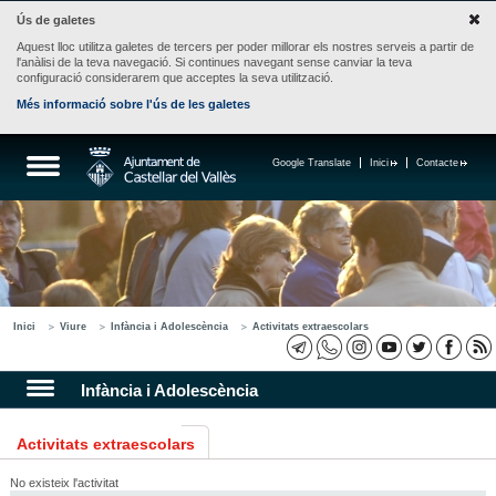
Ús de galetes
Aquest lloc utilitza galetes de tercers per poder millorar els nostres serveis a partir de
l'anàlisi de la teva navegació. Si continues navegant sense canviar la teva
configuració considerarem que acceptes la seva utilització.
Més informació sobre l'ús de les galetes
Google Translate
Inici
Contacte
Inici
Viure
Infància i Adolescència
Activitats extraescolars
Infància i Adolescència
Activitats extraescolars
No existeix l'activitat