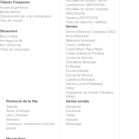
Recollida de mobles i altres
Tràmits Freqüents
voluminosos (900150140)
Instància genèrica
Recollida de restes vegetals
Bústia oberta
(900150140)
Subvencions per a la contractació
Tanatori (937471203)
Tots els tràmits
Totes les adreces i telèfons
Serveis
Situacions
Servei d'Atenció Ciutadana (SAC)
Arxiu Municipal
Busco feina
Biblioteca Municipal
He tingut un fill
Casal Catalunya
Em vull formar
Casal d'Avis Plaça Major
Totes les situacions
Centre d'Atenció Primària
Centre de Serveis
Deixalleria Municipal
El Mirador
Escola d'Adults
Escola de Música
Ludoteca Municipal
Oficina Local d'Habitatge
OMIC
Organisme de Gestió Tributària
PIPAD
Promoció de la Vila
Xarxes socials
Agenda
Instagram
Àrees d'esbarjo
Facebook
Llocs d'interès
Twitter
Itineraris
Youtube
Comerços, restaurants i serveis
WhatsApp
privats
Miscel·lània