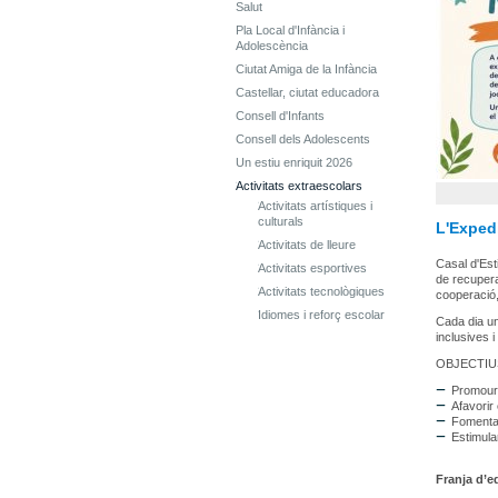
Salut
Pla Local d'Infància i
Adolescència
Ciutat Amiga de la Infància
Castellar, ciutat educadora
Consell d'Infants
Consell dels Adolescents
Un estiu enriquit 2026
Activitats extraescolars
Activitats artístiques i
culturals
L'Expedi
Activitats de lleure
Casal d'Est
Activitats esportives
de recuper
Activitats tecnològiques
cooperació, 
Idiomes i reforç escolar
Cada dia un
inclusives 
OBJECTIU
Promoure 
Afavorir
Fomentar
Estimula
Franja d’ed