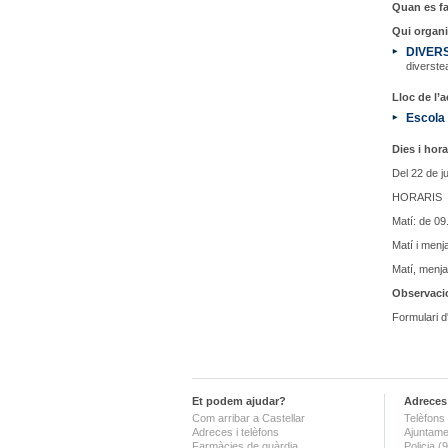
Quan es fa
Qui organi
DIVER
diverst
Lloc de l’ac
Escola
Dies i hora
Del 22 de ju
HORARIS
Matí: de 09
Matí i menj
Matí, menja
Observaci
Formulari d
Et podem ajudar?
Adreces 
Com arribar a Castellar
Telèfons 
Adreces i telèfons
Ajuntame
Farmàcies de guàrdia
Policia 