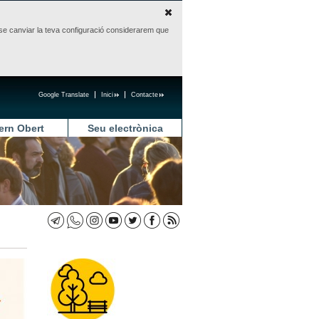
sense canviar la teva configuració considerarem que
Google Translate
Inici
Contacte
ern Obert
Seu electrònica