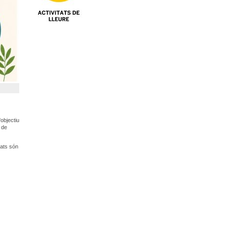
'objectiu
s de
tats són