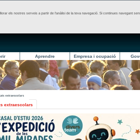
illorar els nostres serveis a partir de l'anàlisi de la teva navegació. Si continues navegant 
rir
Aprendre
Empresa i ocupació
Gov
tats extraescolars
ts extraescolars