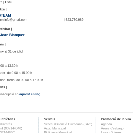
? |
Estiu
tza |
STEAM
eam.info@gmail.com
| 623.760.989
tivitat |
 Joan Blanquer
ris |
ny al 31 de juliol
.00 a 13.30 h
ador: de 9.00 a 15.00 h
dor i tarda: de 09.00 a 17.00 h
ons |
'inscripció en
aquest enllaç
i telèfons
Serveis
Promoció de la Vila
d'interès
Servei d'Atenció Ciutadana (SAC)
Agenda
nt (937144040)
Arxiu Municipal
Àrees d'esbarjo
(937144830)
Biblioteca Municipal
Llocs d'interès