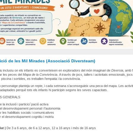
ció de les Mil Mirades (Associació Diversteam)
iu inclusiu on els infants es converteixen en exploradors del món imaginari de
Diversia
, amb l
ar les peces del
Mapa de la Convivència.
A través de jocs, tallers i activitats emocionals, joc
piscina i sortides, es treballen l'empatia i la convivència.
 personatge planteja un repte, i cada setmana s'aconseguieix una peca del mapa. Les activi
i adaptades perquè tots els infants hi participin segons les seves capacitats.
S GENERALS
la inclusió i particici`pació activa
 el desenvolupament personal i l'autonomia
 les habilitats socials i comunicatives
r el desenvolupament cognitiu i motriu
at |
De 3 a 6 anys, de 6 a 12 anys, 12 a 16 anys i més de 16 anys