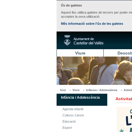
Ús de galetes
Aquest lloc utilitza galetes de tercers per poder m
acceptes la seva utilització.
Més informació sobre l'ús de les galetes
Viure
Descob
Inici
Viure
Infància i Adolescència
Activi
Infància i Adolescència
Activita
Agenda infantil
Cultura i Lleure
Educació
Esport