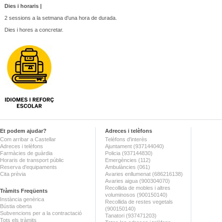
Dies i horaris |
2 sessions a la setmana d'una hora de durada.
Dies i hores a concretar.
Et podem ajudar?
Adreces i telèfons
Com arribar a Castellar
Telèfons d'interès
Adreces i telèfons
Ajuntament (937144040)
Farmàcies de guàrdia
Policia (937144830)
Horaris de transport públic
Emergències (112)
Reserva d'equipaments
Ambulàncies (061)
Cita prèvia
Avaries enllumenat (686216138)
Avaries aigua (900304070)
Recollida de mobles i altres
Tràmits Freqüents
voluminosos (900150140)
Instància genèrica
Recollida de restes vegetals
Bústia oberta
(900150140)
Subvencions per a la contractació
Tanatori (937471203)
Tots els tràmits