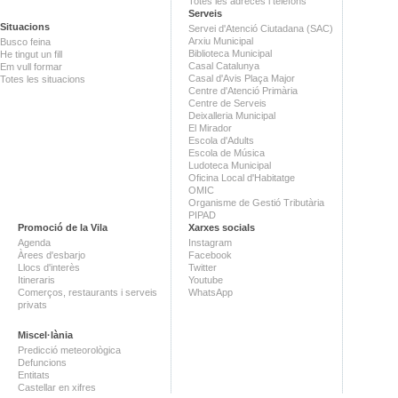
Totes les adreces i telèfons
Serveis
Situacions
Servei d'Atenció Ciutadana (SAC)
Arxiu Municipal
Busco feina
Biblioteca Municipal
He tingut un fill
Casal Catalunya
Em vull formar
Casal d'Avis Plaça Major
Totes les situacions
Centre d'Atenció Primària
Centre de Serveis
Deixalleria Municipal
El Mirador
Escola d'Adults
Escola de Música
Ludoteca Municipal
Oficina Local d'Habitatge
OMIC
Organisme de Gestió Tributària
PIPAD
Promoció de la Vila
Xarxes socials
Agenda
Instagram
Àrees d'esbarjo
Facebook
Llocs d'interès
Twitter
Itineraris
Youtube
Comerços, restaurants i serveis
WhatsApp
privats
Miscel·lània
Predicció meteorològica
Defuncions
Entitats
Castellar en xifres