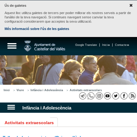
Ús de galetes
Aquest lloc utilitza galetes de tercers per poder millorar els nostres serveis a partir de
l'anàlisi de la teva navegació. Si continues navegant sense canviar la teva
configuració considerarem que acceptes la seva utilització.
Més informació sobre l'ús de les galetes
Google Translate
Inici
Contacte
Inici
Viure
Infància i Adolescència
Activitats extraescolars
Infància i Adolescència
Activitats extraescolars