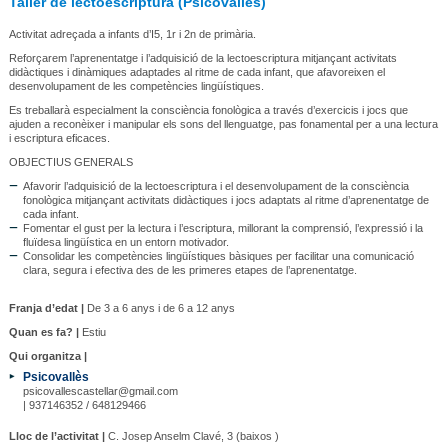
Taller de lectoescriptura (Psicovallès)
Activitat adreçada a infants d’I5, 1r i 2n de primària.
Reforçarem l’aprenentatge i l’adquisició de la lectoescriptura mitjançant activitats
didàctiques i dinàmiques adaptades al ritme de cada infant, que afavoreixen el
desenvolupament de les competències lingüístiques.
Es treballarà especialment la consciència fonològica a través d’exercicis i jocs que
ajuden a reconèixer i manipular els sons del llenguatge, pas fonamental per a una lectura
i escriptura eficaces.
OBJECTIUS GENERALS
Afavorir l’adquisició de la lectoescriptura i el desenvolupament de la consciència
fonològica mitjançant activitats didàctiques i jocs adaptats al ritme d’aprenentatge de
cada infant.
Fomentar el gust per la lectura i l’escriptura, millorant la comprensió, l’expressió i la
fluïdesa lingüística en un entorn motivador.
Consolidar les competències lingüístiques bàsiques per facilitar una comunicació
clara, segura i efectiva des de les primeres etapes de l’aprenentatge.
Franja d’edat |
De 3 a 6 anys i de 6 a 12 anys
Quan es fa? |
Estiu
Qui organitza |
Psicovallès
psicovallescastellar@gmail.com
| 937146352 / 648129466
Lloc de l’activitat |
C. Josep Anselm Clavé, 3 (baixos )